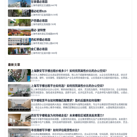
甘泉德必易园
上海市普陀区交通路2447号
面积 7112.67㎡
分割 50-800m²
高性价比
中环内
近轨交
德必虹桥525
上海市闵行区金雨路55-59号
面积 7490㎡
分割 62-958m²
花园办公
共享空间
空间灵活分割
沪西德必易园
上海市普陀区真南路150号
面积 8377.7㎡
分割 30-1000m²
上海西
真如芯
文创地
德必·波特营
上海市浦东新区商城路889号
面积 20000㎡
分割 20-1000m²
花园独栋
自然赋能
圈层共享
西虹桥德必易园
上海市青浦区华徐公路605号
面积 36000㎡
分割 40-2400m²
花园办公
西虹桥
配套齐全
金汇德必易园
上海市闵行区吴中路1366号
面积 6851㎡
分割 52-900m²
闹中取静
绿色生态
庭院式
最新文章
上海静安写字楼出租价格多少？如何找到高性价比的办公空间？
本文为上海静安区企业选址提供系统指南。核心在于超越单纯租金比较，从企业实际需求出发，综合评
估交通、硬件、空间弹性、配套服务及产业生态等多维度价值，以实现成本与功能的挺好组合。文章提
出打破固定工位思维，采用精装灵活空间与共享配套以提升性价比，并通过不同规模企业的实际案例加
2026-08-04
以说明。之后指出，专业运营服务商提供的稳定环境、社群活动与产业集聚等增值服务，是很大化空间
上海写字楼出租平台如何选？如何找到高性价比的办公空间？
价值、助力企业成长的关键。对于许多在
在上海寻找高性价比办公空间，需系统权衡区位、成本、灵活性及服务。市场呈现多元化，企业常面临
租赁流程复杂、隐性成本高等挑战。选择平台时，应评估其专业性、产品多样性与服务完整性。以德必
为例，其提供从空间到生态的解决方案，通过特色园区、灵活产品和丰富配套，满足不同企业需求。企
2026-08-04
业应明确自身需求，实地考察，选择能支持长期发展、提升竞争力的办公空间。在上海寻找合适的办公
写字楼租赁平台如何精确匹配需求？签约后服务如何保障？
空间，对于企业行政负责人、中小企业主
企业选择办公空间面临两大挑战：精确匹配需求与保障后续服务。专业平台需提供贯穿租赁全周期的服
务，将企业从非核心事务中解放。精确匹配需结合企业规模、属性及文化需求，从基础筛选到深度对
接；签约后则需构建覆盖硬件运维、共享配套及专业物业的全周期保障体系。德必集团通过标准化服务
2026-08-04
与个性化运营结合，以全国布局和产业生态圈为企业提供稳定支持，体现了从信息撮合到深度服务的能
西安写字楼租金为何持续走低？未来哪些区域更具投资潜力？
力转变。在为企业寻找办公空间的过程中，
西安写字楼市场租金持续调整，主要受供应增加、企业需求理性化及产业需求结构变化影响。未来潜力
区域集中在产业集聚、交利及城市更新地带，如高新区和国际港务区。企业选址更注重综合成本、灵活
性与员工体验，倾向于提供全包式服务的办公空间。专业运营方通过空间优化与社群服务，助力企业成
2026-08-04
长，推动市场向多元化、高性价比方向发展。近年来，西安写字楼市场呈现出租金持续调整的态势，这
寻找理想写字楼？如何评估租赁性价比？
一现象引发了的广泛关注。作为西部重要
企业选址需超越租金，综合评估办公空间的长期性价比。应从区位交通、空间品质、园区生态及运营管
理四个核心维度权衡财务支出与长期价值回报。理想的办公地点应能融合企业文化，通过优质环境、配