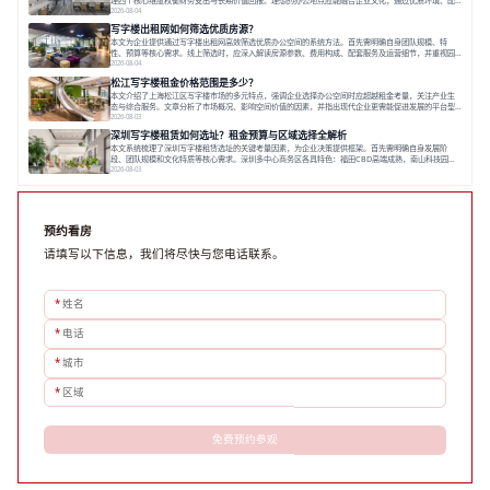
套服务及社群资源赋能业务增长，实现成本与价值的平衡。对于许多正在成长或寻求稳定发展的企业而
2026-08-04
言，寻找一处合适的办公空间是一项至关重要的决策。这不仅关系到团队的日常工作效率与协作氛围，
写字楼出租网如何筛选优质房源？
更直接影响着企业的品牌形象、运营成本
本文为企业提供通过写字楼出租网高效筛选优质办公空间的系统方法。首先需明确自身团队规模、特
性、预算等核心需求。线上筛选时，应深入解读房源参数、费用构成、配套服务及运营细节，并重视园
区产业生态与交通区位价值。同时，需考察运营方的品牌背景与持续服务能力。完成线上初选后，必须
2026-08-04
进行线下实地验证，核对空间实景、测试设施、感受园区氛围并确认合同条款，从而做出精确决策。在
松江写字楼租金价格范围是多少？
数字化时代，写字楼出租网已成为企业寻找
本文介绍了上海松江区写字楼市场的多元特点，强调企业选择办公空间时应超越租金考量，关注产业生
态与综合服务。文章分析了市场概况、影响空间价值的因素，并指出现代企业更需能促进发展的平台型
空间。之后，以德必集团为例，说明运营方如何通过构建服务生态助力企业成长，建议企业系统评估需
2026-08-03
求与长期价值，选择匹配的发展载体。对于许多寻求在上海松江区设立或扩展办公空间的企业而言，了
深圳写字楼租赁如何选址？租金预算与区域选择全解析
解该区域的写字楼市场概况是决策的首先
本文系统梳理了深圳写字楼租赁选址的关键考量因素，为企业决策提供框架。首先需明确自身发展阶
段、团队规模和文化特质等核心需求。深圳多中心商务区各具特色：福田CBD高端成熟，南山科技园创
新活力强，前海具政策优势。除传统写字楼外，创意产业园注重生态与社群，适合文创、科技类企业。
2026-08-03
评估具体空间时，应关注布局实用性、配套设施及绿色环境。谈判签约需审慎处理租期、费用等合同条
款。选址是综合性战略决策，旨在让办公
预约看房
请填写以下信息，我们将尽快与您电话联系。
*
姓名
*
电话
*
城市
*
区域
免费预约参观