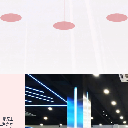
，是原上
上海嘉定