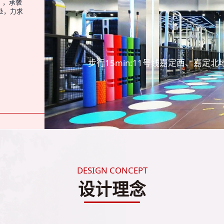
），承袭
处，力求
步行15min:11号线嘉定西、嘉定北
DESIGN CONCEPT
设计理念