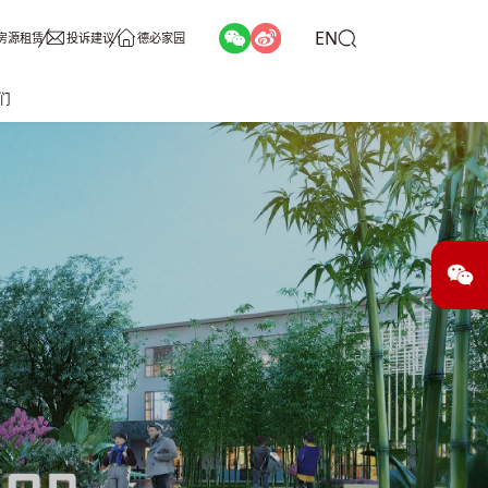
EN
房源租赁
投诉建议
德必家园
们