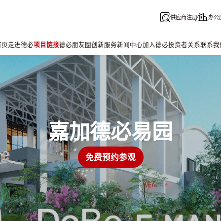
供应商注册
办公
首页
走进德必
项目链接
德必朋友圈
创新服务
新闻中心
加入德必
投资者关系
联系我
嘉加德必易园
免费预约参观