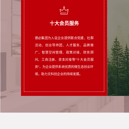
十大会员服务
德必集团为入驻企业提供联合党建、社群
十大会员服务
活动、创业导师团、人才服务、品牌推
广、智慧空间管理、政策对接、财务顾
问、工商注册、资本对接等“十大会员服
务”，为企业提供系统优质的微生态创业环
境，助力文科创企业的持续发展。