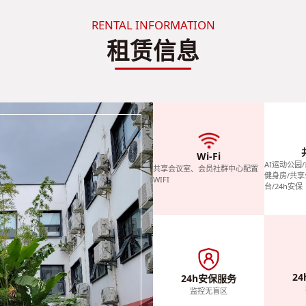
RENTAL INFORMATION
租赁信息
Wi-Fi
AI运动公园/
共享会议室、会员社群中心配置
健身房/共享
WIFI
台/24h安保
2
24h安保服务
监控无盲区