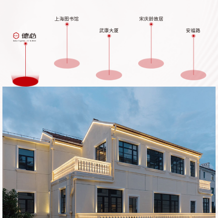
上海图书馆
宋庆龄故居
武康大厦
安福路