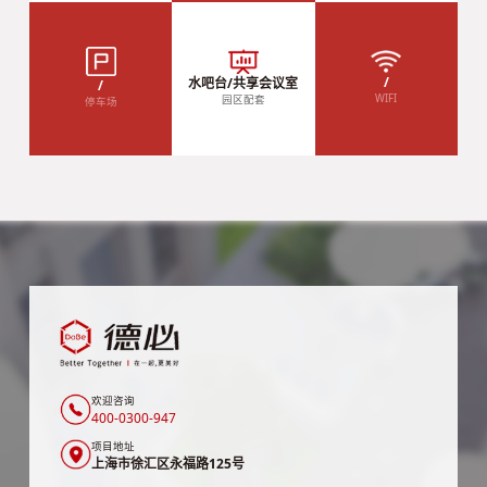
/
水吧台/共享会议室
/
WIFI
园区配套
停车场
欢迎咨询
400-0300-947
项目地址
上海市徐汇区永福路125号