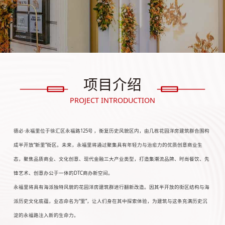
项目介绍
PROJECT INTRODUCTION
德必·永福里位于徐汇区永福路125号 ，衡复历史风貌区内，由几栋花园洋房建筑群合围构
成半开放“新里”街区。未来，永福里将通过聚集具有年轻力与治愈力的优质创意商业生
态，聚焦品质商业、文化创意、现代金融三大产业类型，打造集潮流品牌、时尚餐饮、先
锋艺术、创意办公于一体的DTC商办新空间。
永福里将具有海派独特风貌的花园洋房建筑群进行翻新改造。因其半开放的街区结构与海
派历史文化底蕴，业态命名为“里”，让人们身在其中探索体验，为建筑与这条充满历史沉
淀的永福路注入新的生命力。