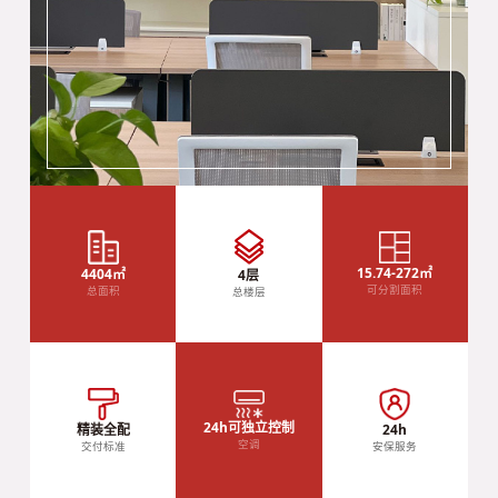
15.74-272㎡
4404㎡
4层
可分割面积
总面积
总楼层
24h可独立控制
精装全配
24h
空调
交付标准
安保服务