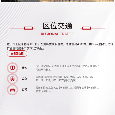
区位交通
REGIONAL TRAFFIC
位于徐汇区永福路125号 ，衡复历史风貌区内，总体量约4000方，由8栋花园洋房建筑
群合围构成半开放“新里”街区。
查看区位图
步行约5min可到达10号线上海图书馆站 10min可到达1/7
地铁
号线常熟路站
200米内10余条公交线路（26、911、926、548、93、
公交
96、49、824、830、927路等公交线）
10min 延安高架入口 30min到达虹桥国际机场 50min到达
自驾
浦东国际机场