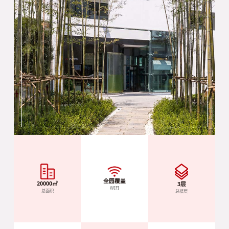
全园覆盖
20000㎡
3层
WIFI
总面积
总楼层