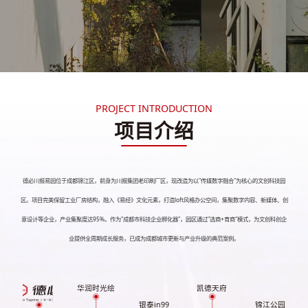
PROJECT INTRODUCTION
项目介绍
德必川报易园位于成都锦江区，前身为川报集团老印刷厂区，现改造为以"传媒数字融合"为核心的文创科技园
区。项目完美保留工业厂房结构，融入《易经》文化元素，打造loft风格办公空间，集聚数字内容、新媒体、创
意设计等企业，产业集聚度达95%。作为"成都市科技企业孵化器"，园区通过"选商+育商"模式，为文创科创企
业提供全周期成长服务，已成为成都城市更新与产业升级的典范案例。
华润时光绘
凯德天府
银泰in99
锦江公园