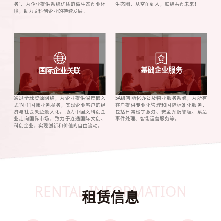
务”，为企业提供系统优质的微生态创业环
生态圈，从空间到人，联结共创未来！
境，助力文科创企业的持续发展。
基础企业服务
国际企业关联
通过全球资源网络，为企业提供深度嵌入
5A级智能化办公及物业服务系统，为所有
式“N+1”国际业务服务，实现企业客户的经
客户提供专业化管理和国际标准化服务，
济与社会效益最大化。助力中国文科创企
包括日常楼宇服务、安全预防管理、紧急
业走向国际市场，致力于连通国际文创、
事件处理、智能运营服务等。
科创企业，实现创新和价值的自由流动。
RENTAL INFORMATION
租赁信息