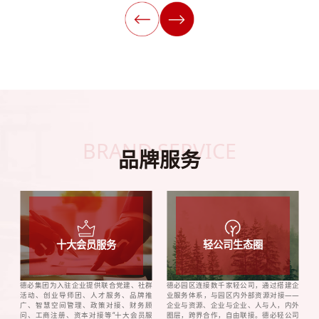
BRAND SERVICE
品牌服务
十大会员服务
轻公司生态圈
德必集团为入驻企业提供联合党建、社群
德必园区连接数千家轻公司，通过搭建企
活动、创业导师团、人才服务、品牌推
业服务体系，与园区内外部资源对接——
广、智慧空间管理、政策对接、财务顾
企业与资源、企业与企业、人与人，内外
问、工商注册、资本对接等“十大会员服
圈层，跨界合作，自由联接。德必轻公司