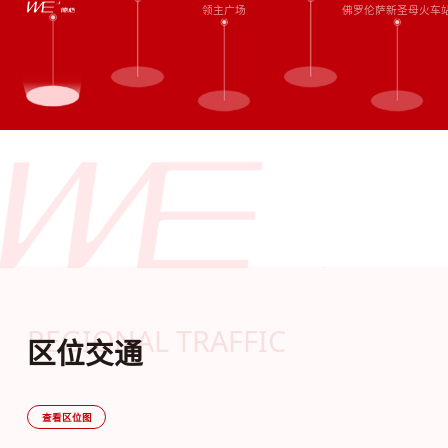
领主广场
佛罗伦萨新圣母火车
REGIONAL TRAFFIC
区位交通
查看区位图