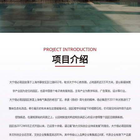
PROJECT INTRODUCTION
项目介绍
大宁德必易园坐落于上海市静安区彭江路602号，毗邻大宁中心商务圈，占地面积近3万平方米，是以新媒体数
字产业园为定位的园区，也是中国首个电子商务服务园，主导产业为数字科技、广告策划、设计等行业。
大宁德必易园园区原是上海电气集团的老旧厂区，承袭《易经》简与变的精神，德必集团于2011年对其进行了
整体生态化改造，牵引着历史和未来在这里碰撞对话，园区楼宇间保留下的墙壁石柱，仍可窥见时间作用于此的
侵蚀痕迹，在建筑原始的风貌之上，以因地制宜的构造和别具匠心的设计使得整个园区旧貌换新颜。
园区自2012年9月正式开园以来，已运营十余载，谨记着“助力文科创企业持续发展”的理念，大宁德必易园现服
务文科创企业近百家，文创企业聚集度高达85%，其中市级以上品牌企业聚集超过4家，代表企业有旗下产品屡