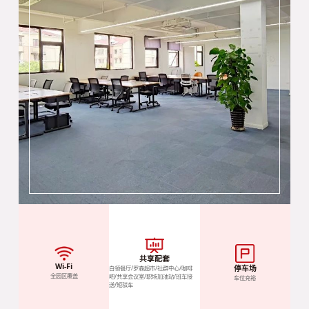
共享配套
Wi-Fi
停车场
白领餐厅/罗森超市/社群中心/咖啡
全园区覆盖
吧/共享会议室/职场加油站/班车接
车位充裕
送/短驳车