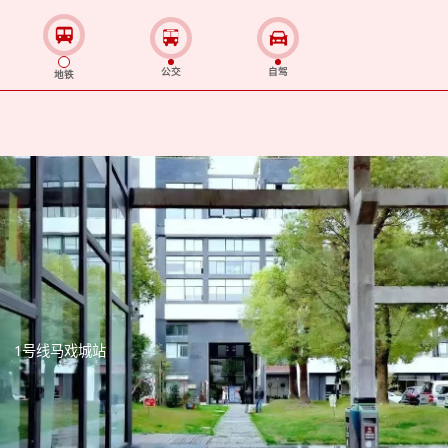
公交
自驾
地铁
1号线马戏城站