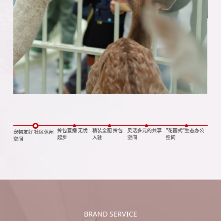
拎包直播 无忧
精装全配 拎包
灵活多元的共享
“花园式”生态办公
宠物友好 社区休闲
起步
入驻
空间
空间
空间
BRAND SERVICE