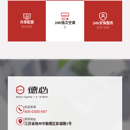
共享配套
24h独立空调
24h安保服务
商业街区
无
监控+保安
欢迎咨询
400-0300-947
项目地址
江苏省徐州市鼓楼区彭城路1号