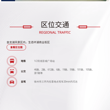
区位交通
REGIONAL TRAFFIC
金龙湖风景区内，生态环湖商业街区
查看区位图
地铁
1/2号线彭城广场站
46路、2路、612路、6路、19路、59路、101路、105路、
公交
游1路等
自驾
徐州市三环内任意地点驾车20min内可达