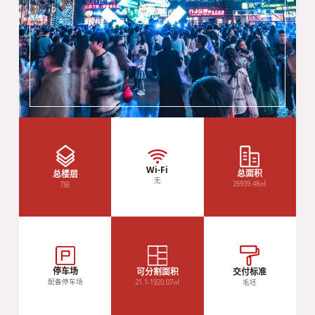
Wi-Fi
总面积
总楼层
无
26939.48㎡
7层
停车场
可分割面积
交付标准
配备停车场
21.1-1920.07㎡
毛坯