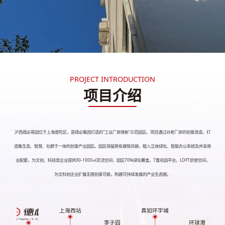
PROJECT INTRODUCTION
项目介绍
沪西德必易园位于上海普陀区，是德必集团打造的"工业厂房焕新"示范园区。项目通过对老厂房的创意改造，打
造集生态、智慧、社群于一体的创意产业园区。园区保留原有建筑风貌，植入立体绿化、智能办公系统及共享商
业配套，为文创、科技类企业提供30-1000㎡灵活空间，园区70%绿化覆盖，7重花园平台，LOFT舒放空间，
为文科创企业扩展无限创意可能，构建可持续发展的产业生态圈。
上海西站
真如环宇城
李子园
环球港