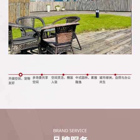
多场景共享
空间灵活，精装
中式园林，素雅
城市绿洲，自然与办公
开阔空间，宠物
空间
入驻
隐逸
共生
友好
BRAND SERVICE