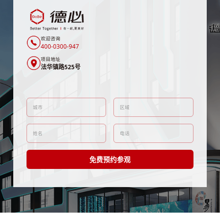
欢迎咨询
400-0300-947
项目地址
法华镇路525号
免费预约参观