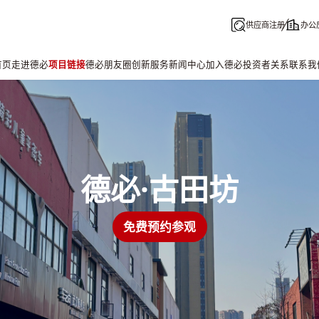
供应商注册
办公
首页
走进德必
项目链接
德必朋友圈
创新服务
新闻中心
加入德必
投资者关系
联系我
德必·古田坊
免费预约参观