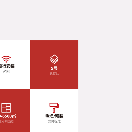
自行安装
5层
WIFI
总楼层
0-6500㎡
毛坯/精装
可分割面积
交付标准