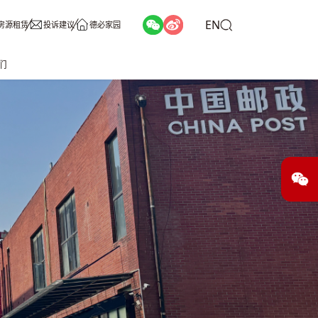
EN
房源租赁
投诉建议
德必家园
们