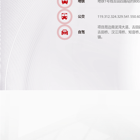
地铁
地铁1号线古田四路站约800
公交
119.312.324.329.541.550.
项目周边南泥湾大道、古田
自驾
古田桥、汉江湾桥、知音桥
镇。