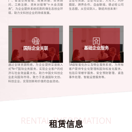
广、智慧空间管理、政策对接、财务顾
企业与资源、企业与企业、人与人，内外
问、工商注册、资本对接等“十大会员服
圈层，跨界合作，自由联接。德必轻公司
务”，为企业提供系统优质的微生态创业环
生态圈，从空间到人，联结共创未来！
境，助力文科创企业的持续发展。
基础企业服务
国际企业关联
通过全球资源网络，为企业提供深度嵌入
5A级智能化办公及物业服务系统，为所有
式“N+1”国际业务服务，实现企业客户的经
客户提供专业化管理和国际标准化服务，
济与社会效益最大化。助力中国文科创企
包括日常楼宇服务、安全预防管理、紧急
业走向国际市场，致力于连通国际文创、
事件处理、智能运营服务等。
科创企业，实现创新和价值的自由流动。
RENTAL INFORMATION
租赁信息