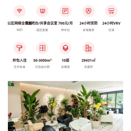
公区网络全覆盖
水吧台/共享会议室
700元/月
24小时安防
24小时VRV
WIFI
园区配套
停车位
安保服务
空调
拎包入住
50-3000m²
10层
29431㎡
交付标准
可自由分割
总楼层
总面积