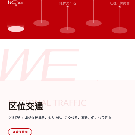
虹桥火车站
虹桥天街商场
REGIONAL TRAFFIC
区位交通
交通便利：紧邻虹桥机场，多条地铁、公交线路，通勤方便，出行便捷
查看区位图