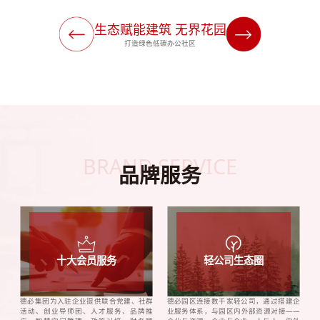
生态赋能建筑 无界花园
打造绿色低碳办公社区
BRAND SERVICE
品牌服务
十大会员服务
轻公司生态圈
德必集团为入驻企业提供联合党建、社群
德必园区连接数千家轻公司，通过搭建企
活动、创业导师团、人才服务、品牌推
业服务体系，与园区内外部资源对接——