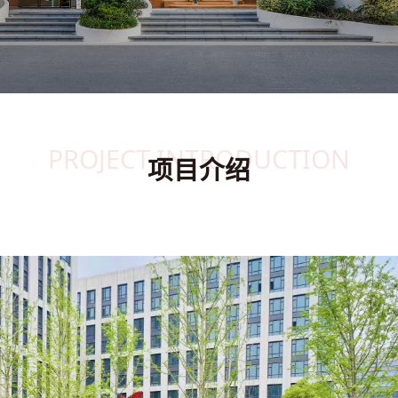
PROJECT INTRODUCTION
项目介绍