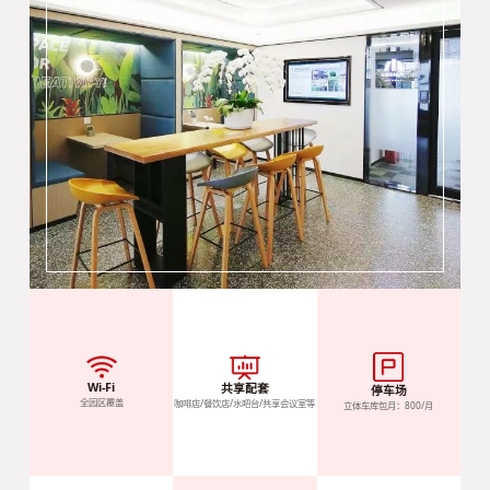
Wi-Fi
共享配套
停车场
全园区覆盖
咖啡店/餐饮店/水吧台/共享会议室等
立体车库包月：800/月