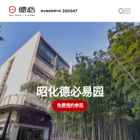
昭化德必易园
免费预约参观