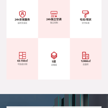
24h独立空调
毛坯/现状
24h安保服务
独立控制
交付标准
监控无盲区
43-150㎡
12466㎡
5层
可自由分割
总面积
总楼层