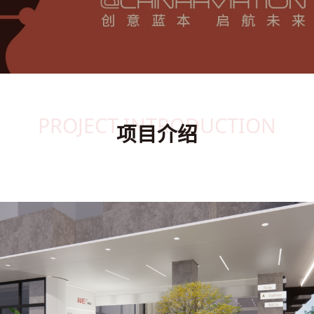
PROJECT INTRODUCTION
项目介绍