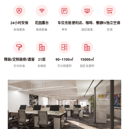
24小时安保
花园露台
车位充裕
便利店、咖啡、餐厅
VRV独立空调
安保服务
每层配备
停车
园区配套
空调
精装/定制装修/遗留
21层
90~1100㎡
15000㎡
交付标准
总楼层
可分割面积
园区总面积