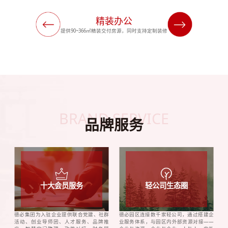
精装办公
提供90~366㎡精装交付房源，同时支持定制装修
BRAND SERVICE
品牌服务
十大会员服务
轻公司生态圈
德必集团为入驻企业提供联合党建、社群
德必园区连接数千家轻公司，通过搭建企
活动、创业导师团、人才服务、品牌推
业服务体系，与园区内外部资源对接——