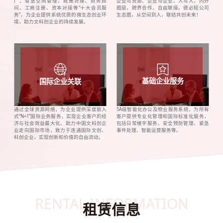
广、智慧空间管理、政策对接、财务顾
企业与资源、企业与企业、人与人，内外
问、工商注册、资本对接等“十大会员服
圈层，跨界合作，自由联接。德必轻公司
务”，为企业提供系统优质的微生态创业环
生态圈，从空间到人，联结共创未来！
境，助力文科创企业的持续发展。
基础企业服务
国际企业关联
通过全球资源网络，为企业提供深度嵌入
5A级智能化办公及物业服务系统，为所有
式“N+1”国际业务服务，实现企业客户的经
客户提供专业化管理和国际标准化服务，
济与社会效益最大化。助力中国文科创企
包括日常楼宇服务、安全预防管理、紧急
业走向国际市场，致力于连通国际文创、
事件处理、智能运营服务等。
科创企业，实现创新和价值的自由流动。
RENTAL INFORMATION
租赁信息