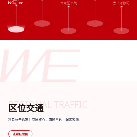
徐家汇书院
太平洋数码
REGIONAL TRAFFIC
区位交通
项目位于徐家汇商圈核心，四通八达，配套繁华。
查看区位图