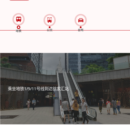
公交
自驾
地铁
乘坐地铁1/9/11号线到达徐家汇站