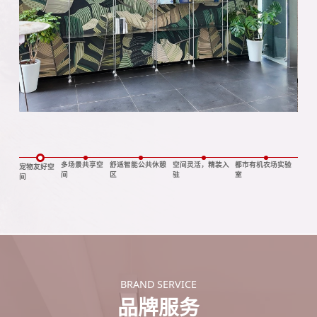
多场景共享空
舒适智能公共休憩
空间灵活，精装入
都市有机农场实验
宠物友好空
间
区
驻
室
间
BRAND SERVICE
品牌服务