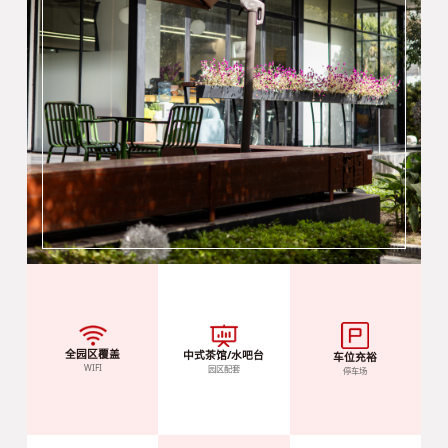
全园区覆盖
中式茶馆/水吧台
车位充裕
WIFI
园区配套
停车场