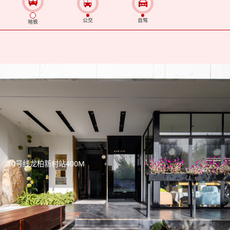
公交
自驾
地铁
10号线龙柏新村站400M