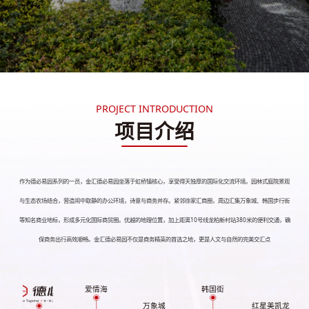
PROJECT INTRODUCTION
项目介绍
作为德必易园系列的一员，金汇德必易园坐落于虹桥镇核心，享受得天独厚的国际化交流环境。园林式庭院景观
与生态农场结合，营造闹中取静的办公环境，诗意与商务并存。紧邻徐家汇商圈，周边汇集万象城、韩国步行街
等知名商业地标，形成多元化国际商贸圈。优越的地理位置，加上距离10号线龙柏新村站380米的便利交通，确
保商务出行高效顺畅。金汇德必易园不仅是商务精英的首选之地，更是人文与自然的完美交汇点
爱情海
韩国街
万象城
红星美凯龙