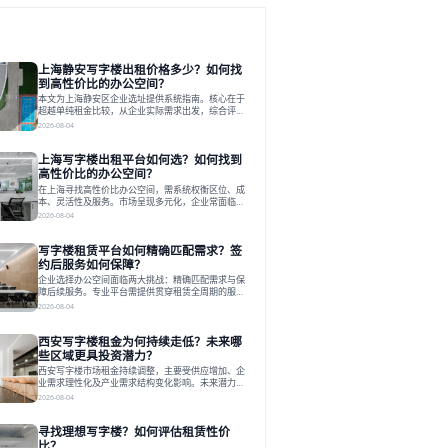
上海静安写字楼出租价格多少？如何找
到高性价比的办公空间？
本文为上海静安区企业选址提供系统指南。核心在于
超越单纯租金比较，从企业实际需求出发，综合评估
交通、硬件、空间弹性、配套服务及产业生态等多维
2026-08-04
度价值，以实现成本与功能的挺好组合。文章提出打
破固定工位思维，采用精装灵活空间与共享配套以提
上海写字楼出租平台如何选？如何找到
升性价比，并通过不同规模企业的实际案例加以说
明。之后指出，专业运营服务商提供的稳定环境、社
高性价比的办公空间？
群活动与产业集聚等增值服务，是很大化空间价值、
在上海寻找高性价比办公空间，需系统权衡区位、成
助力企业成长的关键。对于许多在
本、灵活性及服务。市场呈现多元化，企业常面临租
赁流程复杂、隐性成本高等挑战。选择平台时，应评
2026-08-04
估其专业性、产品多样性与服务完整性。以德必为
例，其提供从空间到生态的解决方案，通过特色园
写字楼租赁平台如何精确匹配需求？签
区、灵活产品和丰富配套，满足不同企业需求。企业
应明确自身需求，实地考察，选择能支持长期发展、
约后服务如何保障？
提升竞争力的办公空间。在上海寻找合适的办公空
企业选择办公空间面临两大挑战：精确匹配需求与保
间，对于企业行政负责人、中小企业主
障后续服务。专业平台需提供贯穿租赁全周期的服
务，将企业从非核心事务中解放。精确匹配需结合企
2026-08-04
业规模、属性及文化需求，从基础筛选到深度对接；
签约后则需构建覆盖硬件运维、共享配套及专业物业
西安写字楼租金为何持续走低？未来哪
的全周期保障体系。德必集团通过标准化服务与个性
化运营结合，以全国布局和产业生态圈为企业提供稳
些区域更具投资潜力？
定支持，体现了从信息撮合到深度服务的能力转变。
西安写字楼市场租金持续调整，主要受供应增加、企
在为企业寻找办公空间的过程中，
业需求理性化及产业需求结构变化影响。未来潜力区
域集中在产业集聚、交利及城市更新地带，如高新区
2026-08-04
和国际港务区。企业选址更注重综合成本、灵活性与
员工体验，倾向于提供全包式服务的办公空间。专业
寻找理想写字楼？如何评估租赁性价
运营方通过空间优化与社群服务，助力企业成长，推
动市场向多元化、高性价比方向发展。近年来，西安
比？