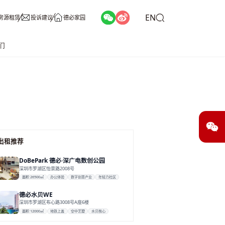
EN
房源租赁
投诉建议
德必家园
们
出租推荐
DoBePark 德必·深广电数创公园
深圳市罗湖区怡景路2008号
面积 26500㎡
办公体验
数字创意产业
年轻力社区
德必水贝WE
深圳市罗湖区布心路3008号A座6楼
面积 12000㎡
地铁上盖
空中艺墅
水贝核心