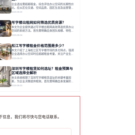
写字楼市场呈现出租金持续调整的态势，这一现象引
企业选址需超越租金，综合评估办公空间的长期性价
发了的广泛关注。作为西部重要
比。应从区位交通、空间品质、园区生态及运营管理
四个核心维度权衡财务支出与长期价值回报。理想的
2026-08-04
办公地点应能融合企业文化，通过优质环境、配套服
务及社群资源赋能业务增长，实现成本与价值的平
写字楼出租网如何筛选优质房源？
衡。对于许多正在成长或寻求稳定发展的企业而言，
寻找一处合适的办公空间是一项至关重要的决策。这
本文为企业提供通过写字楼出租网高效筛选优质办公
不仅关系到团队的日常工作效率与协作氛围，更直接
空间的系统方法。首先需明确自身团队规模、特性、
影响着企业的品牌形象、运营成本
预算等核心需求。线上筛选时，应深入解读房源参
2026-08-04
数、费用构成、配套服务及运营细节，并重视园区产
业生态与交通区位价值。同时，需考察运营方的品牌
松江写字楼租金价格范围是多少？
背景与持续服务能力。完成线上初选后，必须进行线
下实地验证，核对空间实景、测试设施、感受园区氛
本文介绍了上海松江区写字楼市场的多元特点，强调
围并确认合同条款，从而做出精确决策。在数字化时
企业选择办公空间时应超越租金考量，关注产业生态
代，写字楼出租网已成为企业寻找
与综合服务。文章分析了市场概况、影响空间价值的
2026-08-03
因素，并指出现代企业更需能促进发展的平台型空
间。之后，以德必集团为例，说明运营方如何通过构
深圳写字楼租赁如何选址？租金预算与
建服务生态助力企业成长，建议企业系统评估需求与
长期价值，选择匹配的发展载体。对于许多寻求在上
区域选择全解析
海松江区设立或扩展办公空间的企业而言，了解该区
本文系统梳理了深圳写字楼租赁选址的关键考量因
域的写字楼市场概况是决策的首先
素，为企业决策提供框架。首先需明确自身发展阶
段、团队规模和文化特质等核心需求。深圳多中心商
2026-08-03
务区各具特色：福田CBD高端成熟，南山科技园创新
活力强，前海具政策优势。除传统写字楼外，创意产
业园注重生态与社群，适合文创、科技类企业。评估
具体空间时，应关注布局实用性、配套设施及绿色环
境。谈判签约需审慎处理租期、费用等合同条款。选
址是综合性战略决策，旨在让办公
下信息，我们将尽快与您电话联系。