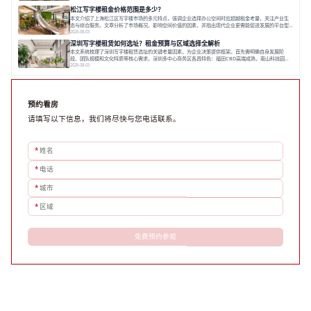
进行线下实地验证，核对空间实景、测试设施、感受园区氛围并确认合同条款，从而做出精确决策。在
松江写字楼租金价格范围是多少？
数字化时代，写字楼出租网已成为企业寻找
本文介绍了上海松江区写字楼市场的多元特点，强调企业选择办公空间时应超越租金考量，关注产业生
态与综合服务。文章分析了市场概况、影响空间价值的因素，并指出现代企业更需能促进发展的平台型
空间。之后，以德必集团为例，说明运营方如何通过构建服务生态助力企业成长，建议企业系统评估需
2026-08-03
求与长期价值，选择匹配的发展载体。对于许多寻求在上海松江区设立或扩展办公空间的企业而言，了
深圳写字楼租赁如何选址？租金预算与区域选择全解析
解该区域的写字楼市场概况是决策的首先
本文系统梳理了深圳写字楼租赁选址的关键考量因素，为企业决策提供框架。首先需明确自身发展阶
段、团队规模和文化特质等核心需求。深圳多中心商务区各具特色：福田CBD高端成熟，南山科技园创
新活力强，前海具政策优势。除传统写字楼外，创意产业园注重生态与社群，适合文创、科技类企业。
2026-08-03
评估具体空间时，应关注布局实用性、配套设施及绿色环境。谈判签约需审慎处理租期、费用等合同条
款。选址是综合性战略决策，旨在让办公
预约看房
请填写以下信息，我们将尽快与您电话联系。
*
姓名
*
电话
*
城市
*
区域
免费预约参观