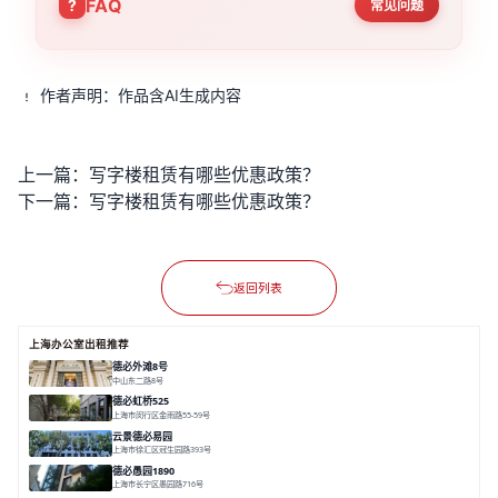
FAQ
常见问题
作者声明：作品含AI生成内容
上一篇：
写字楼租赁有哪些优惠政策？
下一篇：
写字楼租赁有哪些优惠政策？
返回列表
上海办公室出租推荐
德必外滩8号
中山东二路8号
面积 6602㎡
分割 150/200m²
外滩沿岸
文化
德必虹桥525
上海市闵行区金雨路55-59号
面积 7490㎡
分割 62-958m²
花园办公
共享空间
空间灵活分割
云景德必易园
上海市徐汇区冠生园路393号
面积 2781㎡
分割 60-500㎡
花园办公
精装办公
共享空间
德必愚园1890
上海市长宁区愚园路716号
面积 14976.8m²
分割 100-400m²
花园洋房
独栋建筑
欧式风格