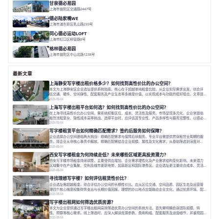
甘泉德必易园
上海市普陀区交通路2447号
面积 7112.67㎡
分割 50-800m²
高性价比
中环内
近轨交
德必陆家嘴WE
上海市浦东新区乳山路233号
面积 7000㎡
分割 30-1000m²
智慧办公
森林里
同心德必运动LOFT
上海市虹口区柳营路8号
面积 20000㎡
分割 20-2000㎡
历史感
数字化
文体商旅一体
格林德必易园
上海市普陀区中山北路1238号
面积 1854.17㎡
分割 150-400m²
高性价比
内环内
庭院办公
最新文章
上海静安写字楼出租价格多少？如何找到高性价比的办公空间？
本文为上海静安区企业选址提供系统指南。核心在于超越单纯租金比较，从企业实际需求出发，综合评
估交通、硬件、空间弹性、配套服务及产业生态等多维度价值，以实现成本与功能的挺好组合。文章提
出打破固定工位思维，采用精装灵活空间与共享配套以提升性价比，并通过不同规模企业的实际案例加
2026-08-04
以说明。之后指出，专业运营服务商提供的稳定环境、社群活动与产业集聚等增值服务，是很大化空间
上海写字楼出租平台如何选？如何找到高性价比的办公空间？
价值、助力企业成长的关键。对于许多在
在上海寻找高性价比办公空间，需系统权衡区位、成本、灵活性及服务。市场呈现多元化，企业常面临
租赁流程复杂、隐性成本高等挑战。选择平台时，应评估其专业性、产品多样性与服务完整性。以德必
为例，其提供从空间到生态的解决方案，通过特色园区、灵活产品和丰富配套，满足不同企业需求。企
2026-08-04
业应明确自身需求，实地考察，选择能支持长期发展、提升竞争力的办公空间。在上海寻找合适的办公
写字楼租赁平台如何精确匹配需求？签约后服务如何保障？
空间，对于企业行政负责人、中小企业主
企业选择办公空间面临两大挑战：精确匹配需求与保障后续服务。专业平台需提供贯穿租赁全周期的服
务，将企业从非核心事务中解放。精确匹配需结合企业规模、属性及文化需求，从基础筛选到深度对
接；签约后则需构建覆盖硬件运维、共享配套及专业物业的全周期保障体系。德必集团通过标准化服务
2026-08-04
与个性化运营结合，以全国布局和产业生态圈为企业提供稳定支持，体现了从信息撮合到深度服务的能
西安写字楼租金为何持续走低？未来哪些区域更具投资潜力？
力转变。在为企业寻找办公空间的过程中，
西安写字楼市场租金持续调整，主要受供应增加、企业需求理性化及产业需求结构变化影响。未来潜力
区域集中在产业集聚、交利及城市更新地带，如高新区和国际港务区。企业选址更注重综合成本、灵活
性与员工体验，倾向于提供全包式服务的办公空间。专业运营方通过空间优化与社群服务，助力企业成
2026-08-04
长，推动市场向多元化、高性价比方向发展。近年来，西安写字楼市场呈现出租金持续调整的态势，这
寻找理想写字楼？如何评估租赁性价比？
一现象引发了的广泛关注。作为西部重要
企业选址需超越租金，综合评估办公空间的长期性价比。应从区位交通、空间品质、园区生态及运营管
理四个核心维度权衡财务支出与长期价值回报。理想的办公地点应能融合企业文化，通过优质环境、配
套服务及社群资源赋能业务增长，实现成本与价值的平衡。对于许多正在成长或寻求稳定发展的企业而
2026-08-04
言，寻找一处合适的办公空间是一项至关重要的决策。这不仅关系到团队的日常工作效率与协作氛围，
写字楼出租网如何筛选优质房源？
更直接影响着企业的品牌形象、运营成本
本文为企业提供通过写字楼出租网高效筛选优质办公空间的系统方法。首先需明确自身团队规模、特
性、预算等核心需求。线上筛选时，应深入解读房源参数、费用构成、配套服务及运营细节，并重视园
区产业生态与交通区位价值。同时，需考察运营方的品牌背景与持续服务能力。完成线上初选后，必须
2026-08-04