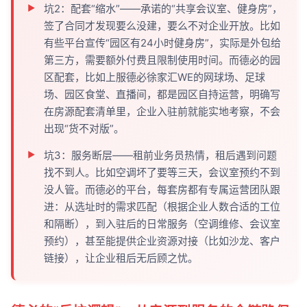
坑2：配套“缩水”——承诺的“共享会议室、健身房”，
签了合同才发现要么没建，要么不对企业开放。比如
有些平台宣传“园区有24小时健身房”，实际是外包给
第三方，需要额外付费且限制使用时间。而德必的园
区配套，比如上服德必徐家汇WE的网球场、足球
场、园区食堂、直播间，都是园区自持运营，明确写
在房源配套清单里，企业入驻前就能实地考察，不会
出现“货不对版”。
坑3：服务断层——租前业务员热情，租后遇到问题
找不到人。比如空调坏了要等三天，会议室预约不到
没人管。而德必的平台，每套房都有专属运营团队跟
进：从选址时的需求匹配（根据企业人数合适的工位
和隔断），到入驻后的日常服务（空调维修、会议室
预约），甚至能提供企业资源对接（比如沙龙、客户
链接），让企业租后无后顾之忧。