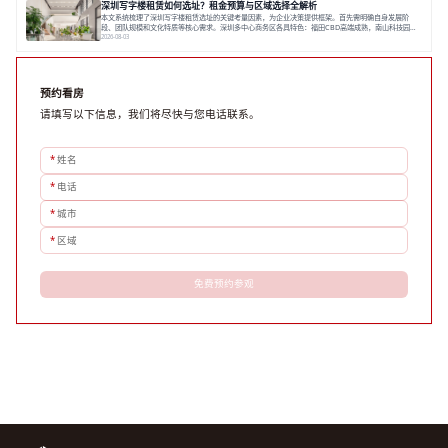
深圳写字楼租赁如何选址？租金预算与区域选择全解析
解该区域的写字楼市场概况是决策的首先
本文系统梳理了深圳写字楼租赁选址的关键考量因素，为企业决策提供框架。首先需明确自身发展阶
段、团队规模和文化特质等核心需求。深圳多中心商务区各具特色：福田CBD高端成熟，南山科技园创
新活力强，前海具政策优势。除传统写字楼外，创意产业园注重生态与社群，适合文创、科技类企业。
2026-08-03
评估具体空间时，应关注布局实用性、配套设施及绿色环境。谈判签约需审慎处理租期、费用等合同条
款。选址是综合性战略决策，旨在让办公
预约看房
请填写以下信息，我们将尽快与您电话联系。
*
姓名
*
电话
*
城市
*
区域
免费预约参观