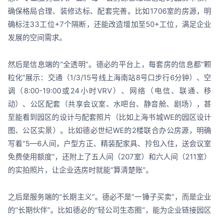
确保格局合理、装修达标、配套完善。比如1706室的房源，明
确标注33工位+7个隔断，还能改造增加至50+工位，满足企业
发展的空间需求。
然后是信息端的“全透明”。德必的平台上，每套房的信息都“颗
粒化”展示：交通（1/3/15号线上海南站8号口步行6分钟）、空
调（8:00-19:00或24小时VRV）、网络（电信、联通、移
动）、公区配套（共享会议室、水吧台、静音舱、剧场），甚
至能看到园区的设计与配套照片（比如上海书城WE的园区设计
图、公区实景）。比如德必世纪WE的2楼联合办公房源，明确
写着“5—6人间，户型方正、精装配家具、拎包入住，送会议室
免费使用额度”，还附上了五人间（207室）和六人间（211室）
的实拍照片，让企业选房时就能“算清楚账”。
之后是服务端的“长期主义”。德必不是“一锤子买卖”，而是企业
的“长期伙伴”。比如德必的“轻公司生态圈”，能为企业链接园区