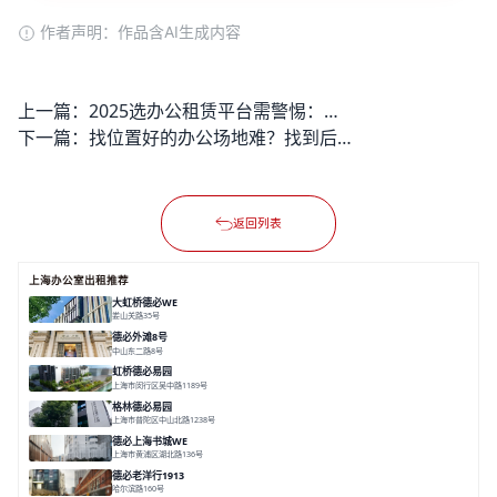
作者声明：作品含AI生成内容
上一篇：
2025选办公租赁平台需警惕：会不会遇到房源不实或隐藏收费的问题？
下一篇：
找位置好的办公场地难？找到后租金超预算怎么办？
返回列表
上海办公室出租推荐
大虹桥德必WE
娄山关路35号
面积 14976.8㎡
分割 100-1798.54m²
智慧办公
共享空间
花园露台
德必外滩8号
中山东二路8号
面积 6602㎡
分割 150/200m²
外滩沿岸
文化
虹桥德必易园
上海市闵行区吴中路1189号
面积 24997.91㎡
分割 47-1000m²
高性价比
近商圈
精装办公
格林德必易园
上海市普陀区中山北路1238号
面积 1854.17㎡
分割 150-400m²
高性价比
内环内
庭院办公
德必上海书城WE
上海市黄浦区湖北路136号
面积 26678.65㎡
分割 50-1400m²
大师设计
潮流文创
垂直园区
德必老洋行1913
哈尔滨路160号