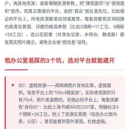
户，再其他房源；或者模糊房源参数，把“建筑面积”当“使用面
积”宣传。而真正靠谱的平台，会把“真实”放在首先位。比如德
必的平台上，所有房源都是自持或直签，每套房都有实地拍摄
的高清实景图、详细的格局参数（比如3隔断+17工位、5隔断
+26工位），连公区配套（共享会议室、水吧台、静音舱）都
有真实照片展示，避免企业被“假信息”误导。
租办公室易踩的3个坑，选对平台就能避开
坑1：虚假房源——用网络图片冒充实景，虚报面
积。有些平台上的“100㎡精装房”，实际使用面积只
有70㎡，照片是盗图的。而德必的平台上，每套房都
有“身份ID”：比如上海书城WE的2201室，明确标注5
个隔断+26工位，附上了房源实景图（包括办公室内
景、公区），甚至能看到窗外景观，杜绝虚假。