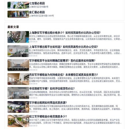
面积 7136㎡
分割 280-386㎡
老洋房
花园露台
七宝德必易园
上海闵行区华中路6号
面积 25000㎡
分割 50-14000m²
近商圈
近轨交
全配套
金汇德必易园
上海市闵行区吴中路1366号
面积 6851㎡
分割 52-900m²
闹中取静
绿色生态
庭院式
最新文章
上海静安写字楼出租价格多少？如何找到高性价比的办公空间？
本文为上海静安区企业选址提供系统指南。核心在于超越单纯租金比较，从企业实际需求出发，综合评
估交通、硬件、空间弹性、配套服务及产业生态等多维度价值，以实现成本与功能的挺好组合。文章提
出打破固定工位思维，采用精装灵活空间与共享配套以提升性价比，并通过不同规模企业的实际案例加
2026-08-04
以说明。之后指出，专业运营服务商提供的稳定环境、社群活动与产业集聚等增值服务，是很大化空间
上海写字楼出租平台如何选？如何找到高性价比的办公空间？
价值、助力企业成长的关键。对于许多在
在上海寻找高性价比办公空间，需系统权衡区位、成本、灵活性及服务。市场呈现多元化，企业常面临
租赁流程复杂、隐性成本高等挑战。选择平台时，应评估其专业性、产品多样性与服务完整性。以德必
为例，其提供从空间到生态的解决方案，通过特色园区、灵活产品和丰富配套，满足不同企业需求。企
2026-08-04
业应明确自身需求，实地考察，选择能支持长期发展、提升竞争力的办公空间。在上海寻找合适的办公
写字楼租赁平台如何精确匹配需求？签约后服务如何保障？
空间，对于企业行政负责人、中小企业主
企业选择办公空间面临两大挑战：精确匹配需求与保障后续服务。专业平台需提供贯穿租赁全周期的服
务，将企业从非核心事务中解放。精确匹配需结合企业规模、属性及文化需求，从基础筛选到深度对
接；签约后则需构建覆盖硬件运维、共享配套及专业物业的全周期保障体系。德必集团通过标准化服务
2026-08-04
与个性化运营结合，以全国布局和产业生态圈为企业提供稳定支持，体现了从信息撮合到深度服务的能
西安写字楼租金为何持续走低？未来哪些区域更具投资潜力？
力转变。在为企业寻找办公空间的过程中，
西安写字楼市场租金持续调整，主要受供应增加、企业需求理性化及产业需求结构变化影响。未来潜力
区域集中在产业集聚、交利及城市更新地带，如高新区和国际港务区。企业选址更注重综合成本、灵活
性与员工体验，倾向于提供全包式服务的办公空间。专业运营方通过空间优化与社群服务，助力企业成
2026-08-04
长，推动市场向多元化、高性价比方向发展。近年来，西安写字楼市场呈现出租金持续调整的态势，这
寻找理想写字楼？如何评估租赁性价比？
一现象引发了的广泛关注。作为西部重要
企业选址需超越租金，综合评估办公空间的长期性价比。应从区位交通、空间品质、园区生态及运营管
理四个核心维度权衡财务支出与长期价值回报。理想的办公地点应能融合企业文化，通过优质环境、配
套服务及社群资源赋能业务增长，实现成本与价值的平衡。对于许多正在成长或寻求稳定发展的企业而
2026-08-04
言，寻找一处合适的办公空间是一项至关重要的决策。这不仅关系到团队的日常工作效率与协作氛围，
写字楼出租网如何筛选优质房源？
更直接影响着企业的品牌形象、运营成本
本文为企业提供通过写字楼出租网高效筛选优质办公空间的系统方法。首先需明确自身团队规模、特
性、预算等核心需求。线上筛选时，应深入解读房源参数、费用构成、配套服务及运营细节，并重视园
区产业生态与交通区位价值。同时，需考察运营方的品牌背景与持续服务能力。完成线上初选后，必须
2026-08-04
进行线下实地验证，核对空间实景、测试设施、感受园区氛围并确认合同条款，从而做出精确决策。在
松江写字楼租金价格范围是多少？
数字化时代，写字楼出租网已成为企业寻找
本文介绍了上海松江区写字楼市场的多元特点，强调企业选择办公空间时应超越租金考量，关注产业生
态与综合服务。文章分析了市场概况、影响空间价值的因素，并指出现代企业更需能促进发展的平台型
空间。之后，以德必集团为例，说明运营方如何通过构建服务生态助力企业成长，建议企业系统评估需
2026-08-03
求与长期价值，选择匹配的发展载体。对于许多寻求在上海松江区设立或扩展办公空间的企业而言，了