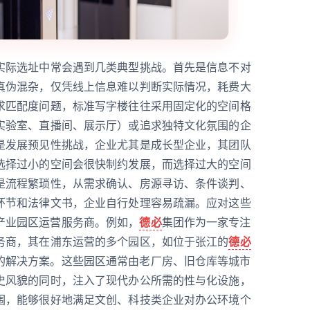
实际选址中常会遇到几类典型挑战。首先是信息不对
真伪混杂，仅凭线上信息难以判断实际情况，耗费大
求匹配度问题，标准写字楼往往采用固定化的空间格
实验室、直播间、展示厅）或追求独特文化氛围的企
是发展预见性挑战，企业尤其是成长型企业，其团队
选择过小的空间会很快制约发展，而选择过大的空间
是流程繁琐性，从需求确认、房源寻访、条件谈判、
环节和法律文书，企业自行处理容易疏漏。应对这些
产业园区运营服务商。例如，
德必
集团作为一家专注
务商，其在浦东运营的多个园区，如位于张江的
德必
的解决方案。这些园区通常由老厂房、旧仓库等城市
史风貌的同时，注入了现代办公所需的性与化设施，
围，能够很好地满足文创、科技类企业对办公环境个