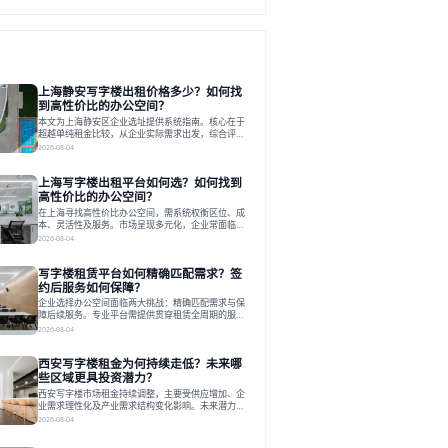
上海静安写字楼出租价格多少？如何找
到高性价比的办公空间？
本文为上海静安区企业选址提供系统指南。核心在于
超越单纯租金比较，从企业实际需求出发，综合评估
交通、硬件、空间弹性、配套服务及产业生态等多维
2026-08-04
度价值，以实现成本与功能的挺好组合。文章提出打
破固定工位思维，采用精装灵活空间与共享配套以提
上海写字楼出租平台如何选？如何找到
升性价比，并通过不同规模企业的实际案例加以说
明。之后指出，专业运营服务商提供的稳定环境、社
高性价比的办公空间？
群活动与产业集聚等增值服务，是很大化空间价值、
在上海寻找高性价比办公空间，需系统权衡区位、成
助力企业成长的关键。对于许多在
本、灵活性及服务。市场呈现多元化，企业常面临租
赁流程复杂、隐性成本高等挑战。选择平台时，应评
2026-08-04
估其专业性、产品多样性与服务完整性。以德必为
例，其提供从空间到生态的解决方案，通过特色园
写字楼租赁平台如何精确匹配需求？签
区、灵活产品和丰富配套，满足不同企业需求。企业
应明确自身需求，实地考察，选择能支持长期发展、
约后服务如何保障？
提升竞争力的办公空间。在上海寻找合适的办公空
企业选择办公空间面临两大挑战：精确匹配需求与保
间，对于企业行政负责人、中小企业主
障后续服务。专业平台需提供贯穿租赁全周期的服
务，将企业从非核心事务中解放。精确匹配需结合企
2026-08-04
业规模、属性及文化需求，从基础筛选到深度对接；
签约后则需构建覆盖硬件运维、共享配套及专业物业
西安写字楼租金为何持续走低？未来哪
的全周期保障体系。德必集团通过标准化服务与个性
化运营结合，以全国布局和产业生态圈为企业提供稳
些区域更具投资潜力？
定支持，体现了从信息撮合到深度服务的能力转变。
西安写字楼市场租金持续调整，主要受供应增加、企
在为企业寻找办公空间的过程中，
业需求理性化及产业需求结构变化影响。未来潜力区
域集中在产业集聚、交利及城市更新地带，如高新区
2026-08-04
和国际港务区。企业选址更注重综合成本、灵活性与
员工体验，倾向于提供全包式服务的办公空间。专业