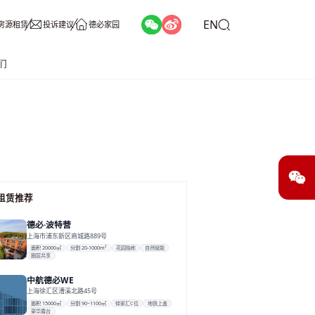
EN
房源租赁
投诉建议
德必家园
们
租赁推荐
德必·波特营
上海市浦东新区商城路889号
面积 20000㎡
分割 20-1000m²
花园独栋
自然赋能
圈层共享
中航德必WE
上海徐汇区漕溪北路45号
面积 15000㎡
分割 90~1100㎡
徐家汇C位
地铁上盖
豪华露台