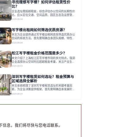
寻找理想写字楼？如何评估租赁性价
运营方通过空间优化与社群服务，助力企业成长，推
动市场向多元化、高性价比方向发展。近年来，西安
比？
写字楼市场呈现出租金持续调整的态势，这一现象引
企业选址需超越租金，综合评估办公空间的长期性价
发了的广泛关注。作为西部重要
比。应从区位交通、空间品质、园区生态及运营管理
四个核心维度权衡财务支出与长期价值回报。理想的
2026-08-04
办公地点应能融合企业文化，通过优质环境、配套服
务及社群资源赋能业务增长，实现成本与价值的平
写字楼出租网如何筛选优质房源？
衡。对于许多正在成长或寻求稳定发展的企业而言，
寻找一处合适的办公空间是一项至关重要的决策。这
本文为企业提供通过写字楼出租网高效筛选优质办公
不仅关系到团队的日常工作效率与协作氛围，更直接
空间的系统方法。首先需明确自身团队规模、特性、
影响着企业的品牌形象、运营成本
预算等核心需求。线上筛选时，应深入解读房源参
2026-08-04
数、费用构成、配套服务及运营细节，并重视园区产
业生态与交通区位价值。同时，需考察运营方的品牌
松江写字楼租金价格范围是多少？
背景与持续服务能力。完成线上初选后，必须进行线
下实地验证，核对空间实景、测试设施、感受园区氛
本文介绍了上海松江区写字楼市场的多元特点，强调
围并确认合同条款，从而做出精确决策。在数字化时
企业选择办公空间时应超越租金考量，关注产业生态
代，写字楼出租网已成为企业寻找
与综合服务。文章分析了市场概况、影响空间价值的
2026-08-03
因素，并指出现代企业更需能促进发展的平台型空
间。之后，以德必集团为例，说明运营方如何通过构
深圳写字楼租赁如何选址？租金预算与
建服务生态助力企业成长，建议企业系统评估需求与
长期价值，选择匹配的发展载体。对于许多寻求在上
区域选择全解析
海松江区设立或扩展办公空间的企业而言，了解该区
本文系统梳理了深圳写字楼租赁选址的关键考量因
域的写字楼市场概况是决策的首先
素，为企业决策提供框架。首先需明确自身发展阶
段、团队规模和文化特质等核心需求。深圳多中心商
2026-08-03
务区各具特色：福田CBD高端成熟，南山科技园创新
活力强，前海具政策优势。除传统写字楼外，创意产
业园注重生态与社群，适合文创、科技类企业。评估
具体空间时，应关注布局实用性、配套设施及绿色环
境。谈判签约需审慎处理租期、费用等合同条款。选
址是综合性战略决策，旨在让办公
下信息，我们将尽快与您电话联系。