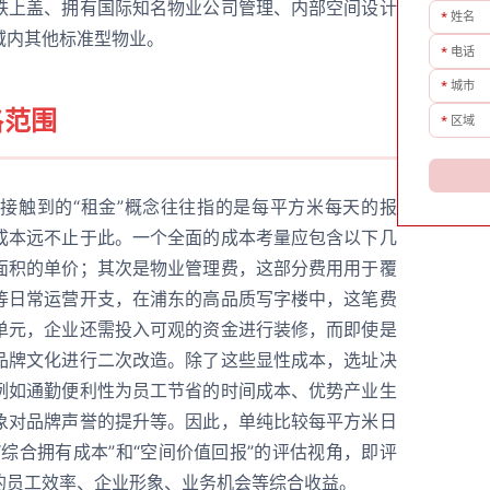
铁上盖、拥有国际知名物业公司管理、内部空间设计
*
姓名
域内其他标准型物业。
*
电话
*
城市
格范围
*
区域
接触到的“租金”概念往往指的是每平方米每天的报
成本远不止于此。一个全面的成本考量应包含以下几
面积的单价；其次是物业管理费，这部分费用用于覆
等日常运营开支，在浦东的高品质写字楼中，这笔费
单元，企业还需投入可观的资金进行装修，而即使是
品牌文化进行二次改造。除了这些显性成本，选址决
例如通勤便利性为员工节省的时间成本、优势产业生
象对品牌声誉的提升等。因此，单纯比较每平方米日
综合拥有成本”和“空间价值回报”的评估视角，即评
的员工效率、企业形象、业务机会等综合收益。