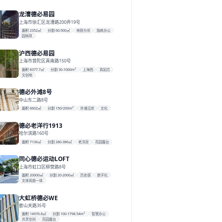
龙漕德必易园
上海市徐汇区龙漕路200弄19号
面积 2352㎡
分割 60-500㎡
地铁为邻
独栋办公
园林风
沪西德必易园
上海市普陀区真南路150号
面积 8377.7㎡
分割 30-1000m²
上海西
真如芯
文创地
德必外滩8号
中山东二路8号
面积 6602㎡
分割 150/200m²
外滩沿岸
文化
德必老洋行1913
哈尔滨路160号
面积 7136㎡
分割 280-386㎡
老洋房
花园露台
同心德必运动LOFT
上海市虹口区柳营路8号
面积 20000㎡
分割 20-2000㎡
历史感
数字化
文体商旅一体
大虹桥德必WE
娄山关路35号
面积 14976.8㎡
分割 100-1798.54m²
智慧办公
共享空间
花园露台