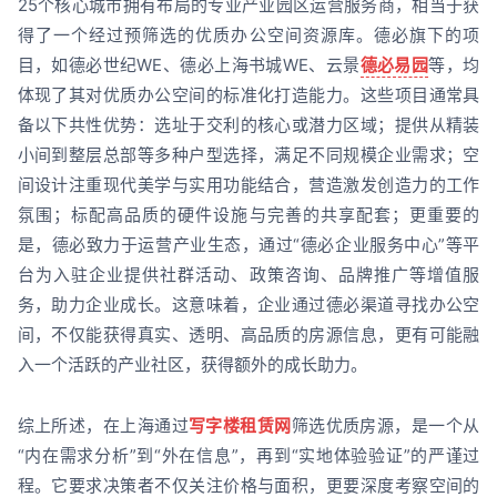
25个核心城市拥有布局的专业产业园区运营服务商，相当于获
得了一个经过预筛选的优质办公空间资源库。德必旗下的项
目，如德必世纪WE、德必上海书城WE、云景
德必易园
等，均
体现了其对优质办公空间的标准化打造能力。这些项目通常具
备以下共性优势：选址于交利的核心或潜力区域；提供从精装
小间到整层总部等多种户型选择，满足不同规模企业需求；空
间设计注重现代美学与实用功能结合，营造激发创造力的工作
氛围；标配高品质的硬件设施与完善的共享配套；更重要的
是，德必致力于运营产业生态，通过“德必企业服务中心”等平
台为入驻企业提供社群活动、政策咨询、品牌推广等增值服
务，助力企业成长。这意味着，企业通过德必渠道寻找办公空
间，不仅能获得真实、透明、高品质的房源信息，更有可能融
入一个活跃的产业社区，获得额外的成长助力。
综上所述，在上海通过
写字楼租赁网
筛选优质房源，是一个从
“内在需求分析”到“外在信息”，再到“实地体验验证”的严谨过
程。它要求决策者不仅关注价格与面积，更要深度考察空间的