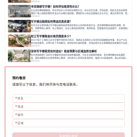
性与员工体验，倾向于提供全包式服务的办公空间。专业运营方通过空间优化与社群服务，助力企业成
2026-08-04
长，推动市场向多元化、高性价比方向发展。近年来，西安写字楼市场呈现出租金持续调整的态势，这
寻找理想写字楼？如何评估租赁性价比？
一现象引发了的广泛关注。作为西部重要
企业选址需超越租金，综合评估办公空间的长期性价比。应从区位交通、空间品质、园区生态及运营管
理四个核心维度权衡财务支出与长期价值回报。理想的办公地点应能融合企业文化，通过优质环境、配
套服务及社群资源赋能业务增长，实现成本与价值的平衡。对于许多正在成长或寻求稳定发展的企业而
2026-08-04
言，寻找一处合适的办公空间是一项至关重要的决策。这不仅关系到团队的日常工作效率与协作氛围，
写字楼出租网如何筛选优质房源？
更直接影响着企业的品牌形象、运营成本
本文为企业提供通过写字楼出租网高效筛选优质办公空间的系统方法。首先需明确自身团队规模、特
性、预算等核心需求。线上筛选时，应深入解读房源参数、费用构成、配套服务及运营细节，并重视园
区产业生态与交通区位价值。同时，需考察运营方的品牌背景与持续服务能力。完成线上初选后，必须
2026-08-04
进行线下实地验证，核对空间实景、测试设施、感受园区氛围并确认合同条款，从而做出精确决策。在
松江写字楼租金价格范围是多少？
数字化时代，写字楼出租网已成为企业寻找
本文介绍了上海松江区写字楼市场的多元特点，强调企业选择办公空间时应超越租金考量，关注产业生
态与综合服务。文章分析了市场概况、影响空间价值的因素，并指出现代企业更需能促进发展的平台型
空间。之后，以德必集团为例，说明运营方如何通过构建服务生态助力企业成长，建议企业系统评估需
2026-08-03
求与长期价值，选择匹配的发展载体。对于许多寻求在上海松江区设立或扩展办公空间的企业而言，了
深圳写字楼租赁如何选址？租金预算与区域选择全解析
解该区域的写字楼市场概况是决策的首先
本文系统梳理了深圳写字楼租赁选址的关键考量因素，为企业决策提供框架。首先需明确自身发展阶
段、团队规模和文化特质等核心需求。深圳多中心商务区各具特色：福田CBD高端成熟，南山科技园创
新活力强，前海具政策优势。除传统写字楼外，创意产业园注重生态与社群，适合文创、科技类企业。
2026-08-03
评估具体空间时，应关注布局实用性、配套设施及绿色环境。谈判签约需审慎处理租期、费用等合同条
款。选址是综合性战略决策，旨在让办公
预约看房
请填写以下信息，我们将尽快与您电话联系。
*
姓名
*
电话
*
城市
*
区域
免费预约参观