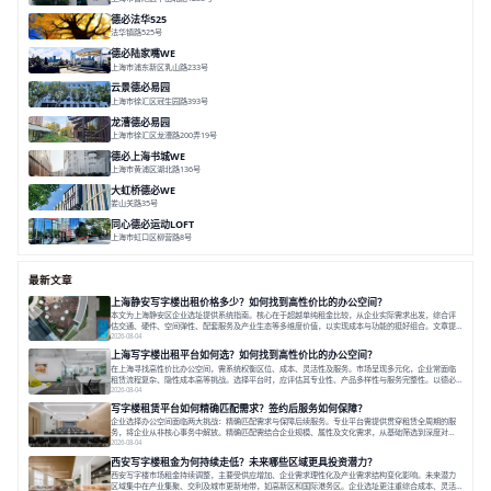
面积 1854.17㎡
分割 150-400m²
高性价比
内环内
庭院办公
德必法华525
法华镇路525号
面积 5428.17㎡
分割 60-800m²
文化
数字化
专业性
德必陆家嘴WE
上海市浦东新区乳山路233号
面积 7000㎡
分割 30-1000m²
智慧办公
森林里
云景德必易园
上海市徐汇区冠生园路393号
面积 2781㎡
分割 60-500㎡
花园办公
精装办公
共享空间
龙漕德必易园
上海市徐汇区龙漕路200弄19号
面积 2352㎡
分割 60-500㎡
地铁为邻
独栋办公
园林风
德必上海书城WE
上海市黄浦区湖北路136号
面积 26678.65㎡
分割 50-1400m²
大师设计
潮流文创
垂直园区
大虹桥德必WE
娄山关路35号
面积 14976.8㎡
分割 100-1798.54m²
智慧办公
共享空间
花园露台
同心德必运动LOFT
上海市虹口区柳营路8号
面积 20000㎡
分割 20-2000㎡
历史感
数字化
文体商旅一体
最新文章
上海静安写字楼出租价格多少？如何找到高性价比的办公空间？
本文为上海静安区企业选址提供系统指南。核心在于超越单纯租金比较，从企业实际需求出发，综合评
估交通、硬件、空间弹性、配套服务及产业生态等多维度价值，以实现成本与功能的挺好组合。文章提
出打破固定工位思维，采用精装灵活空间与共享配套以提升性价比，并通过不同规模企业的实际案例加
2026-08-04
以说明。之后指出，专业运营服务商提供的稳定环境、社群活动与产业集聚等增值服务，是很大化空间
上海写字楼出租平台如何选？如何找到高性价比的办公空间？
价值、助力企业成长的关键。对于许多在
在上海寻找高性价比办公空间，需系统权衡区位、成本、灵活性及服务。市场呈现多元化，企业常面临
租赁流程复杂、隐性成本高等挑战。选择平台时，应评估其专业性、产品多样性与服务完整性。以德必
为例，其提供从空间到生态的解决方案，通过特色园区、灵活产品和丰富配套，满足不同企业需求。企
2026-08-04
业应明确自身需求，实地考察，选择能支持长期发展、提升竞争力的办公空间。在上海寻找合适的办公
写字楼租赁平台如何精确匹配需求？签约后服务如何保障？
空间，对于企业行政负责人、中小企业主
企业选择办公空间面临两大挑战：精确匹配需求与保障后续服务。专业平台需提供贯穿租赁全周期的服
务，将企业从非核心事务中解放。精确匹配需结合企业规模、属性及文化需求，从基础筛选到深度对
接；签约后则需构建覆盖硬件运维、共享配套及专业物业的全周期保障体系。德必集团通过标准化服务
2026-08-04
与个性化运营结合，以全国布局和产业生态圈为企业提供稳定支持，体现了从信息撮合到深度服务的能
西安写字楼租金为何持续走低？未来哪些区域更具投资潜力？
力转变。在为企业寻找办公空间的过程中，
西安写字楼市场租金持续调整，主要受供应增加、企业需求理性化及产业需求结构变化影响。未来潜力
区域集中在产业集聚、交利及城市更新地带，如高新区和国际港务区。企业选址更注重综合成本、灵活