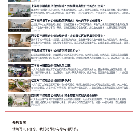
出打破固定工位思维，采用精装灵活空间与共享配套以提升性价比，并通过不同规模企业的实际案例加
2026-08-04
以说明。之后指出，专业运营服务商提供的稳定环境、社群活动与产业集聚等增值服务，是很大化空间
上海写字楼出租平台如何选？如何找到高性价比的办公空间？
价值、助力企业成长的关键。对于许多在
在上海寻找高性价比办公空间，需系统权衡区位、成本、灵活性及服务。市场呈现多元化，企业常面临
租赁流程复杂、隐性成本高等挑战。选择平台时，应评估其专业性、产品多样性与服务完整性。以德必
为例，其提供从空间到生态的解决方案，通过特色园区、灵活产品和丰富配套，满足不同企业需求。企
2026-08-04
业应明确自身需求，实地考察，选择能支持长期发展、提升竞争力的办公空间。在上海寻找合适的办公
写字楼租赁平台如何精确匹配需求？签约后服务如何保障？
空间，对于企业行政负责人、中小企业主
企业选择办公空间面临两大挑战：精确匹配需求与保障后续服务。专业平台需提供贯穿租赁全周期的服
务，将企业从非核心事务中解放。精确匹配需结合企业规模、属性及文化需求，从基础筛选到深度对
接；签约后则需构建覆盖硬件运维、共享配套及专业物业的全周期保障体系。德必集团通过标准化服务
2026-08-04
与个性化运营结合，以全国布局和产业生态圈为企业提供稳定支持，体现了从信息撮合到深度服务的能
西安写字楼租金为何持续走低？未来哪些区域更具投资潜力？
力转变。在为企业寻找办公空间的过程中，
西安写字楼市场租金持续调整，主要受供应增加、企业需求理性化及产业需求结构变化影响。未来潜力
区域集中在产业集聚、交利及城市更新地带，如高新区和国际港务区。企业选址更注重综合成本、灵活
性与员工体验，倾向于提供全包式服务的办公空间。专业运营方通过空间优化与社群服务，助力企业成
2026-08-04
长，推动市场向多元化、高性价比方向发展。近年来，西安写字楼市场呈现出租金持续调整的态势，这
寻找理想写字楼？如何评估租赁性价比？
一现象引发了的广泛关注。作为西部重要
企业选址需超越租金，综合评估办公空间的长期性价比。应从区位交通、空间品质、园区生态及运营管
理四个核心维度权衡财务支出与长期价值回报。理想的办公地点应能融合企业文化，通过优质环境、配
套服务及社群资源赋能业务增长，实现成本与价值的平衡。对于许多正在成长或寻求稳定发展的企业而
2026-08-04
言，寻找一处合适的办公空间是一项至关重要的决策。这不仅关系到团队的日常工作效率与协作氛围，
写字楼出租网如何筛选优质房源？
更直接影响着企业的品牌形象、运营成本
本文为企业提供通过写字楼出租网高效筛选优质办公空间的系统方法。首先需明确自身团队规模、特
性、预算等核心需求。线上筛选时，应深入解读房源参数、费用构成、配套服务及运营细节，并重视园
区产业生态与交通区位价值。同时，需考察运营方的品牌背景与持续服务能力。完成线上初选后，必须
2026-08-04
进行线下实地验证，核对空间实景、测试设施、感受园区氛围并确认合同条款，从而做出精确决策。在
松江写字楼租金价格范围是多少？
数字化时代，写字楼出租网已成为企业寻找
本文介绍了上海松江区写字楼市场的多元特点，强调企业选择办公空间时应超越租金考量，关注产业生
态与综合服务。文章分析了市场概况、影响空间价值的因素，并指出现代企业更需能促进发展的平台型
空间。之后，以德必集团为例，说明运营方如何通过构建服务生态助力企业成长，建议企业系统评估需
2026-08-03
求与长期价值，选择匹配的发展载体。对于许多寻求在上海松江区设立或扩展办公空间的企业而言，了
深圳写字楼租赁如何选址？租金预算与区域选择全解析
解该区域的写字楼市场概况是决策的首先
本文系统梳理了深圳写字楼租赁选址的关键考量因素，为企业决策提供框架。首先需明确自身发展阶
段、团队规模和文化特质等核心需求。深圳多中心商务区各具特色：福田CBD高端成熟，南山科技园创
新活力强，前海具政策优势。除传统写字楼外，创意产业园注重生态与社群，适合文创、科技类企业。
2026-08-03
评估具体空间时，应关注布局实用性、配套设施及绿色环境。谈判签约需审慎处理租期、费用等合同条
款。选址是综合性战略决策，旨在让办公
预约看房
请填写以下信息，我们将尽快与您电话联系。