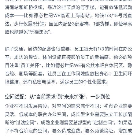
海南站和虹桥枢纽，靠近这些节点的写字楼，能有效降低通勤
成本——比如德必世纪WE临近上海南站，地铁1/3/15号线直
达，步行仅需6分钟；园区内配备3部客梯、1部货梯，即使早高
峰也能避免“等梯焦虑”。
除了交通，周边的配套也很重要。员工每天有1/3的时间在办公
室，周边的餐饮、休闲设施直接影响员工的幸福感。德必的项
目注重“员工关怀”，比如德必世纪WE有公共水吧台休闲区、静
音舱、剧场等配套，让员工在工作间隙能放松身心；卫生间环
境整洁，还有私密电话亭，满足员工的个性化需求。
空间适配：从“当前需求”到“未来扩张”，一步到位
企业在不同发展阶段，对空间的需求完全不同：初创企业需要
灵活、低成本的联合办公空间，成长型企业需要独立工位加隔
断的“过渡空间”，成熟企业则需要总部型的“定制空间”。如果选
了不符合阶段的空间，要么造成浪费，要么频繁换址，增加成