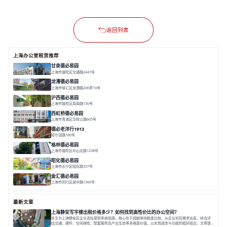
返回列表
上海办公室租赁推荐
甘泉德必易园
上海市普陀区交通路2447号
面积 7112.67㎡
分割 50-800m²
高性价比
中环内
近轨交
龙漕德必易园
上海市徐汇区龙漕路200弄19号
面积 2352㎡
分割 60-500㎡
地铁为邻
独栋办公
园林风
沪西德必易园
上海市普陀区真南路150号
面积 8377.7㎡
分割 30-1000m²
上海西
真如芯
文创地
西虹桥德必易园
上海市青浦区华徐公路605号
面积 36000㎡
分割 40-2400m²
花园办公
西虹桥
配套齐全
德必老洋行1913
哈尔滨路160号
面积 7136㎡
分割 280-386㎡
老洋房
花园露台
格林德必易园
上海市普陀区中山北路1238号
面积 1854.17㎡
分割 150-400m²
高性价比
内环内
庭院办公
昭化德必易园
上海市长宁区昭化路357号
面积 12466㎡
分割 43-150㎡
花园办公
共享空间
金汇德必易园
上海市闵行区吴中路1366号
面积 6851㎡
分割 52-900m²
闹中取静
绿色生态
庭院式
最新文章
上海静安写字楼出租价格多少？如何找到高性价比的办公空间？
本文为上海静安区企业选址提供系统指南。核心在于超越单纯租金比较，从企业实际需求出发，综合评
估交通、硬件、空间弹性、配套服务及产业生态等多维度价值，以实现成本与功能的挺好组合。文章提