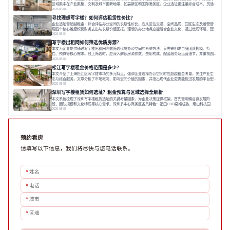
区域集中在产业集聚、交利及城市更新地带，如高新区和国际港务区。企业选址更注重综合成本、灵活
性与员工体验，倾向于提供全包式服务的办公空间。专业运营方通过空间优化与社群服务，助力企业成
2026-08-04
长，推动市场向多元化、高性价比方向发展。近年来，西安写字楼市场呈现出租金持续调整的态势，这
寻找理想写字楼？如何评估租赁性价比？
一现象引发了的广泛关注。作为西部重要
企业选址需超越租金，综合评估办公空间的长期性价比。应从区位交通、空间品质、园区生态及运营管
理四个核心维度权衡财务支出与长期价值回报。理想的办公地点应能融合企业文化，通过优质环境、配
套服务及社群资源赋能业务增长，实现成本与价值的平衡。对于许多正在成长或寻求稳定发展的企业而
2026-08-04
言，寻找一处合适的办公空间是一项至关重要的决策。这不仅关系到团队的日常工作效率与协作氛围，
写字楼出租网如何筛选优质房源？
更直接影响着企业的品牌形象、运营成本
本文为企业提供通过写字楼出租网高效筛选优质办公空间的系统方法。首先需明确自身团队规模、特
性、预算等核心需求。线上筛选时，应深入解读房源参数、费用构成、配套服务及运营细节，并重视园
区产业生态与交通区位价值。同时，需考察运营方的品牌背景与持续服务能力。完成线上初选后，必须
2026-08-04
进行线下实地验证，核对空间实景、测试设施、感受园区氛围并确认合同条款，从而做出精确决策。在
松江写字楼租金价格范围是多少？
数字化时代，写字楼出租网已成为企业寻找
本文介绍了上海松江区写字楼市场的多元特点，强调企业选择办公空间时应超越租金考量，关注产业生
态与综合服务。文章分析了市场概况、影响空间价值的因素，并指出现代企业更需能促进发展的平台型
空间。之后，以德必集团为例，说明运营方如何通过构建服务生态助力企业成长，建议企业系统评估需
2026-08-03
求与长期价值，选择匹配的发展载体。对于许多寻求在上海松江区设立或扩展办公空间的企业而言，了
深圳写字楼租赁如何选址？租金预算与区域选择全解析
解该区域的写字楼市场概况是决策的首先
本文系统梳理了深圳写字楼租赁选址的关键考量因素，为企业决策提供框架。首先需明确自身发展阶
段、团队规模和文化特质等核心需求。深圳多中心商务区各具特色：福田CBD高端成熟，南山科技园创
新活力强，前海具政策优势。除传统写字楼外，创意产业园注重生态与社群，适合文创、科技类企业。
2026-08-03
评估具体空间时，应关注布局实用性、配套设施及绿色环境。谈判签约需审慎处理租期、费用等合同条
款。选址是综合性战略决策，旨在让办公
预约看房
请填写以下信息，我们将尽快与您电话联系。
*
姓名
*
电话
*
城市
*
区域