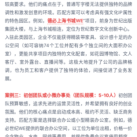
较高要求。他们的痛点在于，普通写字楼无法提供独特的品牌
调性和激发创意的环境。匹配方案可以考虑具有强文化IP属性
的特色园区。例如，
德必上海书城WE
”项目，前身为世纪出版
集团大楼，与上海书城相连，定位为世纪数字文化创新中心。
入驻此类园区，企业不仅能获得精装带家具、设计感十足的办
公空间（如可容纳74个工位并配有多个独立间的大面积办公
室），更能共享项目内独特的文化配套，如花园博物馆、文人
客厅、室外露台、直播间等。这极大地提升了公司的品牌格
调，也为员工和客户提供了独特的体验，间接促进了业务发
展。
案例三：初创团队或小微办事处（团队规模：5-10人）
初创团
队预算敏感，追求先进的运营灵活性，并希望拥有良好的创业
氛围。他们的核心痛点是启动成本高、租约不灵活、缺乏商务
支持。匹配方案是选择联合办公或小型精装办公室。例如，德
必世纪WE提供的联合办公空间，以工位为单位出租，价格一价
全含物业、水电、网络等费用，并提供免费会议室使用额度。