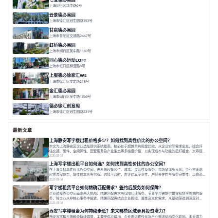
上海闵行区华中路6号
面积 25000㎡
分割 50-14000m²
近商圈
近轨交
全配套
云景德必易园
上海市徐汇区冠生园路393号
面积 2781㎡
分割 60-500㎡
花园办公
精装办公
共享空间
甘泉德必易园
上海市普陀区交通路2447号
面积 7112.67㎡
分割 50-800m²
高性价比
中环内
近轨交
虹桥德必易园
上海市闵行区吴中路1189号
面积 24997.91㎡
分割 47-1000m²
高性价比
近商圈
精装办公
同心德必运动LOFT
上海市虹口区柳营路8号
面积 20000㎡
分割 20-2000㎡
历史感
数字化
文体商旅一体
上服德必徐家汇WE
上海市徐汇区文定路218号
面积 35523.42㎡
分割 30-1500㎡
创艺术
创意办公
舒适高效
金汇德必易园
上海市闵行区吴中路1366号
面积 6851㎡
分割 52-900m²
闹中取静
绿色生态
庭院式
德必徐汇创意阁
上海市徐汇区冠生园路231号
面积 6393㎡
分割 50-500㎡
智慧办公
多元空间
创意LOFT
最新文章
上海静安写字楼出租价格多少？如何找到高性价比的办公空间？
本文为上海静安区企业选址提供系统指南。核心在于超越单纯租金比较，从企业实际需求出发，综合评
估交通、硬件、空间弹性、配套服务及产业生态等多维度价值，以实现成本与功能的挺好组合。文章提
出打破固定工位思维，采用精装灵活空间与共享配套以提升性价比，并通过不同规模企业的实际案例加
2026-08-04
以说明。之后指出，专业运营服务商提供的稳定环境、社群活动与产业集聚等增值服务，是很大化空间
上海写字楼出租平台如何选？如何找到高性价比的办公空间？
价值、助力企业成长的关键。对于许多在
在上海寻找高性价比办公空间，需系统权衡区位、成本、灵活性及服务。市场呈现多元化，企业常面临
租赁流程复杂、隐性成本高等挑战。选择平台时，应评估其专业性、产品多样性与服务完整性。以德必
为例，其提供从空间到生态的解决方案，通过特色园区、灵活产品和丰富配套，满足不同企业需求。企
2026-08-04
业应明确自身需求，实地考察，选择能支持长期发展、提升竞争力的办公空间。在上海寻找合适的办公
写字楼租赁平台如何精确匹配需求？签约后服务如何保障？
空间，对于企业行政负责人、中小企业主
企业选择办公空间面临两大挑战：精确匹配需求与保障后续服务。专业平台需提供贯穿租赁全周期的服
务，将企业从非核心事务中解放。精确匹配需结合企业规模、属性及文化需求，从基础筛选到深度对
接；签约后则需构建覆盖硬件运维、共享配套及专业物业的全周期保障体系。德必集团通过标准化服务
2026-08-04
与个性化运营结合，以全国布局和产业生态圈为企业提供稳定支持，体现了从信息撮合到深度服务的能
西安写字楼租金为何持续走低？未来哪些区域更具投资潜力？
力转变。在为企业寻找办公空间的过程中，
西安写字楼市场租金持续调整，主要受供应增加、企业需求理性化及产业需求结构变化影响。未来潜力