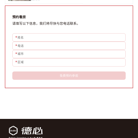
评估具体空间时，应关注布局实用性、配套设施及绿色环境。谈判签约需审慎处理租期、费用等合同条
款。选址是综合性战略决策，旨在让办公
预约看房
请填写以下信息，我们将尽快与您电话联系。
*
姓名
*
电话
*
城市
*
区域
免费预约参观