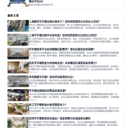
德必天坛WE
北京市东城区法华寺街91号
面积 22000㎡
分割 25-1420 ㎡
花园办公
咖啡休闲
手作惬意
最新文章
上海静安写字楼出租价格多少？如何找到高性价比的办公空间？
本文为上海静安区企业选址提供系统指南。核心在于超越单纯租金比较，从企业实际需求出发，综合评
估交通、硬件、空间弹性、配套服务及产业生态等多维度价值，以实现成本与功能的挺好组合。文章提
出打破固定工位思维，采用精装灵活空间与共享配套以提升性价比，并通过不同规模企业的实际案例加
2026-08-04
以说明。之后指出，专业运营服务商提供的稳定环境、社群活动与产业集聚等增值服务，是很大化空间
上海写字楼出租平台如何选？如何找到高性价比的办公空间？
价值、助力企业成长的关键。对于许多在
在上海寻找高性价比办公空间，需系统权衡区位、成本、灵活性及服务。市场呈现多元化，企业常面临
租赁流程复杂、隐性成本高等挑战。选择平台时，应评估其专业性、产品多样性与服务完整性。以德必
为例，其提供从空间到生态的解决方案，通过特色园区、灵活产品和丰富配套，满足不同企业需求。企
2026-08-04
业应明确自身需求，实地考察，选择能支持长期发展、提升竞争力的办公空间。在上海寻找合适的办公
写字楼租赁平台如何精确匹配需求？签约后服务如何保障？
空间，对于企业行政负责人、中小企业主
企业选择办公空间面临两大挑战：精确匹配需求与保障后续服务。专业平台需提供贯穿租赁全周期的服
务，将企业从非核心事务中解放。精确匹配需结合企业规模、属性及文化需求，从基础筛选到深度对
接；签约后则需构建覆盖硬件运维、共享配套及专业物业的全周期保障体系。德必集团通过标准化服务
2026-08-04
与个性化运营结合，以全国布局和产业生态圈为企业提供稳定支持，体现了从信息撮合到深度服务的能
西安写字楼租金为何持续走低？未来哪些区域更具投资潜力？
力转变。在为企业寻找办公空间的过程中，
西安写字楼市场租金持续调整，主要受供应增加、企业需求理性化及产业需求结构变化影响。未来潜力
区域集中在产业集聚、交利及城市更新地带，如高新区和国际港务区。企业选址更注重综合成本、灵活
性与员工体验，倾向于提供全包式服务的办公空间。专业运营方通过空间优化与社群服务，助力企业成
2026-08-04
长，推动市场向多元化、高性价比方向发展。近年来，西安写字楼市场呈现出租金持续调整的态势，这
寻找理想写字楼？如何评估租赁性价比？
一现象引发了的广泛关注。作为西部重要
企业选址需超越租金，综合评估办公空间的长期性价比。应从区位交通、空间品质、园区生态及运营管
理四个核心维度权衡财务支出与长期价值回报。理想的办公地点应能融合企业文化，通过优质环境、配
套服务及社群资源赋能业务增长，实现成本与价值的平衡。对于许多正在成长或寻求稳定发展的企业而
2026-08-04
言，寻找一处合适的办公空间是一项至关重要的决策。这不仅关系到团队的日常工作效率与协作氛围，
写字楼出租网如何筛选优质房源？
更直接影响着企业的品牌形象、运营成本
本文为企业提供通过写字楼出租网高效筛选优质办公空间的系统方法。首先需明确自身团队规模、特
性、预算等核心需求。线上筛选时，应深入解读房源参数、费用构成、配套服务及运营细节，并重视园
区产业生态与交通区位价值。同时，需考察运营方的品牌背景与持续服务能力。完成线上初选后，必须
2026-08-04
进行线下实地验证，核对空间实景、测试设施、感受园区氛围并确认合同条款，从而做出精确决策。在
松江写字楼租金价格范围是多少？
数字化时代，写字楼出租网已成为企业寻找
本文介绍了上海松江区写字楼市场的多元特点，强调企业选择办公空间时应超越租金考量，关注产业生
态与综合服务。文章分析了市场概况、影响空间价值的因素，并指出现代企业更需能促进发展的平台型
空间。之后，以德必集团为例，说明运营方如何通过构建服务生态助力企业成长，建议企业系统评估需
2026-08-03
求与长期价值，选择匹配的发展载体。对于许多寻求在上海松江区设立或扩展办公空间的企业而言，了
深圳写字楼租赁如何选址？租金预算与区域选择全解析
解该区域的写字楼市场概况是决策的首先
本文系统梳理了深圳写字楼租赁选址的关键考量因素，为企业决策提供框架。首先需明确自身发展阶
段、团队规模和文化特质等核心需求。深圳多中心商务区各具特色：福田CBD高端成熟，南山科技园创
新活力强，前海具政策优势。除传统写字楼外，创意产业园注重生态与社群，适合文创、科技类企业。
2026-08-03