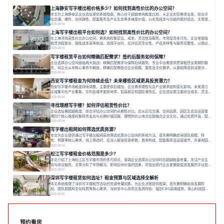
上海静安写字楼出租价格多少？如何找到高性价比的办公空间？
本文为上海静安区企业选址提供系统指南。核心在于超越单纯租金比较，从企业实际需求出发，综合评
估交通、硬件、空间弹性、配套服务及产业生态等多维度价值，以实现成本与功能的挺好组合。文章提
出打破固定工位思维，采用精装灵活空间与共享配套以提升性价比，并通过不同规模企业的实际案例加
2026-08-04
以说明。之后指出，专业运营服务商提供的稳定环境、社群活动与产业集聚等增值服务，是很大化空间
上海写字楼出租平台如何选？如何找到高性价比的办公空间？
价值、助力企业成长的关键。对于许多在
在上海寻找高性价比办公空间，需系统权衡区位、成本、灵活性及服务。市场呈现多元化，企业常面临
租赁流程复杂、隐性成本高等挑战。选择平台时，应评估其专业性、产品多样性与服务完整性。以德必
为例，其提供从空间到生态的解决方案，通过特色园区、灵活产品和丰富配套，满足不同企业需求。企
2026-08-04
业应明确自身需求，实地考察，选择能支持长期发展、提升竞争力的办公空间。在上海寻找合适的办公
写字楼租赁平台如何精确匹配需求？签约后服务如何保障？
空间，对于企业行政负责人、中小企业主
企业选择办公空间面临两大挑战：精确匹配需求与保障后续服务。专业平台需提供贯穿租赁全周期的服
务，将企业从非核心事务中解放。精确匹配需结合企业规模、属性及文化需求，从基础筛选到深度对
接；签约后则需构建覆盖硬件运维、共享配套及专业物业的全周期保障体系。德必集团通过标准化服务
2026-08-04
与个性化运营结合，以全国布局和产业生态圈为企业提供稳定支持，体现了从信息撮合到深度服务的能
西安写字楼租金为何持续走低？未来哪些区域更具投资潜力？
力转变。在为企业寻找办公空间的过程中，
西安写字楼市场租金持续调整，主要受供应增加、企业需求理性化及产业需求结构变化影响。未来潜力
区域集中在产业集聚、交利及城市更新地带，如高新区和国际港务区。企业选址更注重综合成本、灵活
性与员工体验，倾向于提供全包式服务的办公空间。专业运营方通过空间优化与社群服务，助力企业成
2026-08-04
长，推动市场向多元化、高性价比方向发展。近年来，西安写字楼市场呈现出租金持续调整的态势，这
寻找理想写字楼？如何评估租赁性价比？
一现象引发了的广泛关注。作为西部重要
企业选址需超越租金，综合评估办公空间的长期性价比。应从区位交通、空间品质、园区生态及运营管
理四个核心维度权衡财务支出与长期价值回报。理想的办公地点应能融合企业文化，通过优质环境、配
套服务及社群资源赋能业务增长，实现成本与价值的平衡。对于许多正在成长或寻求稳定发展的企业而
2026-08-04
言，寻找一处合适的办公空间是一项至关重要的决策。这不仅关系到团队的日常工作效率与协作氛围，
写字楼出租网如何筛选优质房源？
更直接影响着企业的品牌形象、运营成本
本文为企业提供通过写字楼出租网高效筛选优质办公空间的系统方法。首先需明确自身团队规模、特
性、预算等核心需求。线上筛选时，应深入解读房源参数、费用构成、配套服务及运营细节，并重视园
区产业生态与交通区位价值。同时，需考察运营方的品牌背景与持续服务能力。完成线上初选后，必须
2026-08-04
进行线下实地验证，核对空间实景、测试设施、感受园区氛围并确认合同条款，从而做出精确决策。在
松江写字楼租金价格范围是多少？
数字化时代，写字楼出租网已成为企业寻找
本文介绍了上海松江区写字楼市场的多元特点，强调企业选择办公空间时应超越租金考量，关注产业生
态与综合服务。文章分析了市场概况、影响空间价值的因素，并指出现代企业更需能促进发展的平台型
空间。之后，以德必集团为例，说明运营方如何通过构建服务生态助力企业成长，建议企业系统评估需
2026-08-03
求与长期价值，选择匹配的发展载体。对于许多寻求在上海松江区设立或扩展办公空间的企业而言，了
深圳写字楼租赁如何选址？租金预算与区域选择全解析
解该区域的写字楼市场概况是决策的首先
本文系统梳理了深圳写字楼租赁选址的关键考量因素，为企业决策提供框架。首先需明确自身发展阶
段、团队规模和文化特质等核心需求。深圳多中心商务区各具特色：福田CBD高端成熟，南山科技园创
新活力强，前海具政策优势。除传统写字楼外，创意产业园注重生态与社群，适合文创、科技类企业。
2026-08-03
评估具体空间时，应关注布局实用性、配套设施及绿色环境。谈判签约需审慎处理租期、费用等合同条
款。选址是综合性战略决策，旨在让办公
预约看房