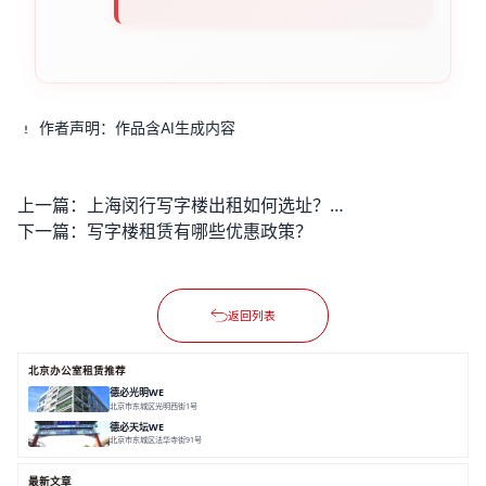
作者声明：作品含AI生成内容
上一篇：
上海闵行写字楼出租如何选址？优质办公空间哪里找？
下一篇：
写字楼租赁有哪些优惠政策？
返回列表
北京办公室租赁推荐
德必光明WE
北京市东城区光明西街1号
面积 9500㎡
分割 50-2700㎡
精装修办公
花园办公
LOFT/平层
德必天坛WE
北京市东城区法华寺街91号
面积 22000㎡
分割 25-1420 ㎡
花园办公
咖啡休闲
手作惬意
最新文章