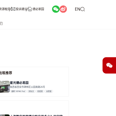
EN
房源租赁
投诉建议
德必家园
们
出租推荐
星光德必易园
陕西省西安市碑林区公园南路26号
面积 18748.19㎡
双轨交
低密度
全配套