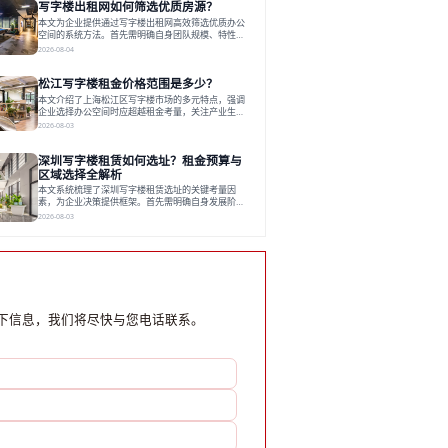
写字楼出租网如何筛选优质房源？
衡。对于许多正在成长或寻求稳定发展的企业而言，
寻找一处合适的办公空间是一项至关重要的决策。这
本文为企业提供通过写字楼出租网高效筛选优质办公
不仅关系到团队的日常工作效率与协作氛围，更直接
空间的系统方法。首先需明确自身团队规模、特性、
影响着企业的品牌形象、运营成本
预算等核心需求。线上筛选时，应深入解读房源参
2026-08-04
数、费用构成、配套服务及运营细节，并重视园区产
业生态与交通区位价值。同时，需考察运营方的品牌
松江写字楼租金价格范围是多少？
背景与持续服务能力。完成线上初选后，必须进行线
下实地验证，核对空间实景、测试设施、感受园区氛
本文介绍了上海松江区写字楼市场的多元特点，强调
围并确认合同条款，从而做出精确决策。在数字化时
企业选择办公空间时应超越租金考量，关注产业生态
代，写字楼出租网已成为企业寻找
与综合服务。文章分析了市场概况、影响空间价值的
2026-08-03
因素，并指出现代企业更需能促进发展的平台型空
间。之后，以德必集团为例，说明运营方如何通过构
深圳写字楼租赁如何选址？租金预算与
建服务生态助力企业成长，建议企业系统评估需求与
长期价值，选择匹配的发展载体。对于许多寻求在上
区域选择全解析
海松江区设立或扩展办公空间的企业而言，了解该区
本文系统梳理了深圳写字楼租赁选址的关键考量因
域的写字楼市场概况是决策的首先
素，为企业决策提供框架。首先需明确自身发展阶
段、团队规模和文化特质等核心需求。深圳多中心商
2026-08-03
务区各具特色：福田CBD高端成熟，南山科技园创新
活力强，前海具政策优势。除传统写字楼外，创意产
业园注重生态与社群，适合文创、科技类企业。评估
具体空间时，应关注布局实用性、配套设施及绿色环
境。谈判签约需审慎处理租期、费用等合同条款。选
址是综合性战略决策，旨在让办公
下信息，我们将尽快与您电话联系。