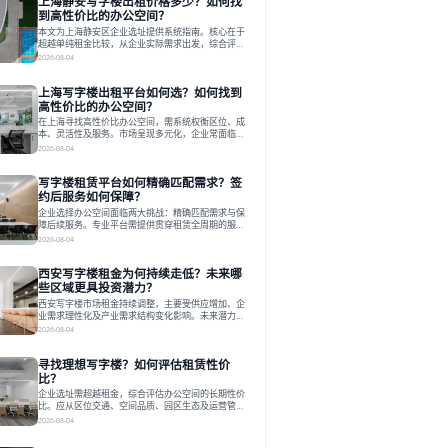
上海静安写字楼出租价格多少？如何找
到高性价比的办公空间？
本文为上海静安区企业选址提供系统指南。核心在于
超越单纯租金比较，从企业实际需求出发，综合评估
交通、硬件、空间弹性、配套服务及产业生态等多维
2026-08-04
度价值，以实现成本与功能的挺好组合。文章提出打
破固定工位思维，采用精装灵活空间与共享配套以提
上海写字楼出租平台如何选？如何找到
升性价比，并通过不同规模企业的实际案例加以说
明。之后指出，专业运营服务商提供的稳定环境、社
高性价比的办公空间？
群活动与产业集聚等增值服务，是很大化空间价值、
在上海寻找高性价比办公空间，需系统权衡区位、成
助力企业成长的关键。对于许多在
本、灵活性及服务。市场呈现多元化，企业常面临租
赁流程复杂、隐性成本高等挑战。选择平台时，应评
2026-08-04
估其专业性、产品多样性与服务完整性。以德必为
例，其提供从空间到生态的解决方案，通过特色园
写字楼租赁平台如何精确匹配需求？签
区、灵活产品和丰富配套，满足不同企业需求。企业
应明确自身需求，实地考察，选择能支持长期发展、
约后服务如何保障？
提升竞争力的办公空间。在上海寻找合适的办公空
企业选择办公空间面临两大挑战：精确匹配需求与保
间，对于企业行政负责人、中小企业主
障后续服务。专业平台需提供贯穿租赁全周期的服
务，将企业从非核心事务中解放。精确匹配需结合企
2026-08-04
业规模、属性及文化需求，从基础筛选到深度对接；
签约后则需构建覆盖硬件运维、共享配套及专业物业
西安写字楼租金为何持续走低？未来哪
的全周期保障体系。德必集团通过标准化服务与个性
化运营结合，以全国布局和产业生态圈为企业提供稳
些区域更具投资潜力？
定支持，体现了从信息撮合到深度服务的能力转变。
西安写字楼市场租金持续调整，主要受供应增加、企
在为企业寻找办公空间的过程中，
业需求理性化及产业需求结构变化影响。未来潜力区
域集中在产业集聚、交利及城市更新地带，如高新区
2026-08-04
和国际港务区。企业选址更注重综合成本、灵活性与
员工体验，倾向于提供全包式服务的办公空间。专业
寻找理想写字楼？如何评估租赁性价
运营方通过空间优化与社群服务，助力企业成长，推
动市场向多元化、高性价比方向发展。近年来，西安
比？
写字楼市场呈现出租金持续调整的态势，这一现象引
企业选址需超越租金，综合评估办公空间的长期性价
发了的广泛关注。作为西部重要
比。应从区位交通、空间品质、园区生态及运营管理
四个核心维度权衡财务支出与长期价值回报。理想的
2026-08-04
办公地点应能融合企业文化，通过优质环境、配套服
务及社群资源赋能业务增长，实现成本与价值的平