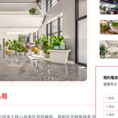
预约看房
请填写以
格局
*
姓名
*
电话
*
城市
形成多个核心商务区并的格局。高新区无疑是商务活