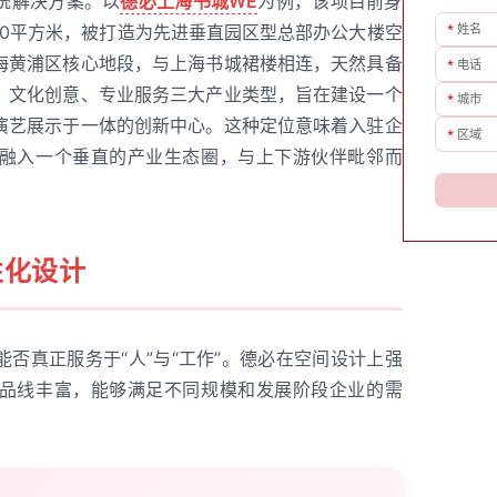
统解决方案。以
德必上海书城WE
为例，该项目前身
*
姓名
00平方米，被打造为先进垂直园区型总部办公大楼空
海黄浦区核心地段，与上海书城裙楼相连，天然具备
*
电话
、文化创意、专业服务三大产业类型，旨在建设一个
*
城市
演艺展示于一体的创新中心。这种定位意味着入驻企
*
区域
融入一个垂直的产业生态圈，与上下游伙伴毗邻而
性化设计
否真正服务于“人”与“工作”。德必在空间设计上强
品线丰富，能够满足不同规模和发展阶段企业的需