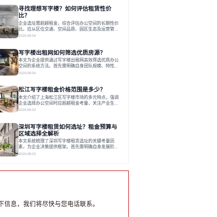
员工体验，倾向于提供全包式服务的办公空间。专业
寻找理想写字楼？如何评估租赁性价
运营方通过空间优化与社群服务，助力企业成长，推
动市场向多元化、高性价比方向发展。近年来，西安
比？
写字楼市场呈现出租金持续调整的态势，这一现象引
企业选址需超越租金，综合评估办公空间的长期性价
发了的广泛关注。作为西部重要
比。应从区位交通、空间品质、园区生态及运营管理
四个核心维度权衡财务支出与长期价值回报。理想的
2026-08-04
办公地点应能融合企业文化，通过优质环境、配套服
务及社群资源赋能业务增长，实现成本与价值的平
写字楼出租网如何筛选优质房源？
衡。对于许多正在成长或寻求稳定发展的企业而言，
寻找一处合适的办公空间是一项至关重要的决策。这
本文为企业提供通过写字楼出租网高效筛选优质办公
不仅关系到团队的日常工作效率与协作氛围，更直接
空间的系统方法。首先需明确自身团队规模、特性、
影响着企业的品牌形象、运营成本
预算等核心需求。线上筛选时，应深入解读房源参
2026-08-04
数、费用构成、配套服务及运营细节，并重视园区产
业生态与交通区位价值。同时，需考察运营方的品牌
松江写字楼租金价格范围是多少？
背景与持续服务能力。完成线上初选后，必须进行线
下实地验证，核对空间实景、测试设施、感受园区氛
本文介绍了上海松江区写字楼市场的多元特点，强调
围并确认合同条款，从而做出精确决策。在数字化时
企业选择办公空间时应超越租金考量，关注产业生态
代，写字楼出租网已成为企业寻找
与综合服务。文章分析了市场概况、影响空间价值的
2026-08-03
因素，并指出现代企业更需能促进发展的平台型空
间。之后，以德必集团为例，说明运营方如何通过构
深圳写字楼租赁如何选址？租金预算与
建服务生态助力企业成长，建议企业系统评估需求与
长期价值，选择匹配的发展载体。对于许多寻求在上
区域选择全解析
海松江区设立或扩展办公空间的企业而言，了解该区
本文系统梳理了深圳写字楼租赁选址的关键考量因
域的写字楼市场概况是决策的首先
素，为企业决策提供框架。首先需明确自身发展阶
段、团队规模和文化特质等核心需求。深圳多中心商
2026-08-03
务区各具特色：福田CBD高端成熟，南山科技园创新
活力强，前海具政策优势。除传统写字楼外，创意产
业园注重生态与社群，适合文创、科技类企业。评估
具体空间时，应关注布局实用性、配套设施及绿色环
境。谈判签约需审慎处理租期、费用等合同条款。选
址是综合性战略决策，旨在让办公
下信息，我们将尽快与您电话联系。