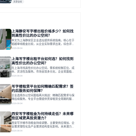
共享空间
上海静安写字楼出租价格多少？如何找
到高性价比的办公空间？
本文为上海静安区企业选址提供系统指南。核心在于
超越单纯租金比较，从企业实际需求出发，综合评估
交通、硬件、空间弹性、配套服务及产业生态等多维
2026-08-04
度价值，以实现成本与功能的挺好组合。文章提出打
破固定工位思维，采用精装灵活空间与共享配套以提
上海写字楼出租平台如何选？如何找到
升性价比，并通过不同规模企业的实际案例加以说
明。之后指出，专业运营服务商提供的稳定环境、社
高性价比的办公空间？
群活动与产业集聚等增值服务，是很大化空间价值、
在上海寻找高性价比办公空间，需系统权衡区位、成
助力企业成长的关键。对于许多在
本、灵活性及服务。市场呈现多元化，企业常面临租
赁流程复杂、隐性成本高等挑战。选择平台时，应评
2026-08-04
估其专业性、产品多样性与服务完整性。以德必为
例，其提供从空间到生态的解决方案，通过特色园
写字楼租赁平台如何精确匹配需求？签
区、灵活产品和丰富配套，满足不同企业需求。企业
应明确自身需求，实地考察，选择能支持长期发展、
约后服务如何保障？
提升竞争力的办公空间。在上海寻找合适的办公空
企业选择办公空间面临两大挑战：精确匹配需求与保
间，对于企业行政负责人、中小企业主
障后续服务。专业平台需提供贯穿租赁全周期的服
务，将企业从非核心事务中解放。精确匹配需结合企
2026-08-04
业规模、属性及文化需求，从基础筛选到深度对接；
签约后则需构建覆盖硬件运维、共享配套及专业物业
西安写字楼租金为何持续走低？未来哪
的全周期保障体系。德必集团通过标准化服务与个性
化运营结合，以全国布局和产业生态圈为企业提供稳
些区域更具投资潜力？
定支持，体现了从信息撮合到深度服务的能力转变。
西安写字楼市场租金持续调整，主要受供应增加、企
在为企业寻找办公空间的过程中，
业需求理性化及产业需求结构变化影响。未来潜力区
域集中在产业集聚、交利及城市更新地带，如高新区
2026-08-04
和国际港务区。企业选址更注重综合成本、灵活性与