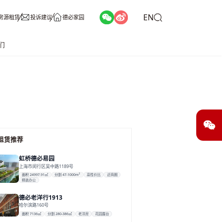
EN
房源租赁
投诉建议
德必家园
们
租赁推荐
虹桥德必易园
上海市闵行区吴中路1189号
面积 24997.91㎡
分割 47-1000m²
高性价比
近商圈
精装办公
德必老洋行1913
哈尔滨路160号
面积 7136㎡
分割 280-386㎡
老洋房
花园露台