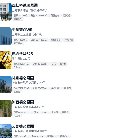
西虹桥德必易园
上海市青浦区华徐公路605号
面积 36000㎡
分割 40-2400m²
花园办公
西虹桥
配套齐全
中航德必WE
上海徐汇区漕溪北路45号
面积 15000㎡
分割 90~1100㎡
徐家汇C位
地铁上盖
豪华露台
德必法华525
法华镇路525号
面积 5428.17㎡
分割 60-800m²
文化
数字化
专业性
甘泉德必易园
上海市普陀区交通路2447号
面积 7112.67㎡
分割 50-800m²
高性价比
中环内
近轨交
沪西德必易园
上海市普陀区真南路150号
面积 8377.7㎡
分割 30-1000m²
上海西
真如芯
文创地
云景德必易园
上海市徐汇区冠生园路393号
面积 2781㎡
分割 60-500㎡
花园办公
精装办公