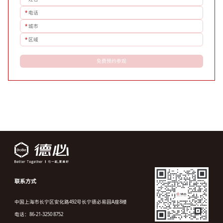
*
电话
*
城市
*
区域
免费预约参观
联系方式
中国上海市长宁区安化路492号长宁德必易园A座8楼
电话：86-21-3250 8752