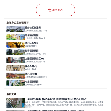
返回列表
上海办公室出租推荐
德必徐汇创意阁
上海市徐汇区冠生园路231号
面积 6393㎡
分割 50-500㎡
智慧办公
多元空间
创意LOFT
昭化德必易园
上海市长宁区昭化路357号
面积 12466㎡
分割 43-150㎡
花园办公
共享空间
德必法华525
法华镇路525号
面积 5428.17㎡
分割 60-800m²
文化
数字化
专业性
虹桥德必易园
上海市闵行区吴中路1189号
面积 24997.91㎡
分割 47-1000m²
高性价比
近商圈
精装办公
上服德必徐家汇WE
上海市徐汇区文定路218号
面积 35523.42㎡
分割 30-1500㎡
创艺术
创意办公
舒适高效
德必外滩8号
中山东二路8号
面积 6602㎡
分割 150/200m²
外滩沿岸
文化
德必·波特营
上海市浦东新区商城路889号
面积 20000㎡
分割 20-1000m²
花园独栋
自然赋能
圈层共享
七宝德必易园
上海闵行区华中路6号
面积 25000㎡
分割 50-14000m²
近商圈
近轨交
全配套
最新文章
上海静安写字楼出租价格多少？如何找到高性价比的办公空间？
本文为上海静安区企业选址提供系统指南。核心在于超越单纯租金比较，从企业实际需求出发，综合评
估交通、硬件、空间弹性、配套服务及产业生态等多维度价值，以实现成本与功能的挺好组合。文章提
出打破固定工位思维，采用精装灵活空间与共享配套以提升性价比，并通过不同规模企业的实际案例加
2026-08-04
以说明。之后指出，专业运营服务商提供的稳定环境、社群活动与产业集聚等增值服务，是很大化空间