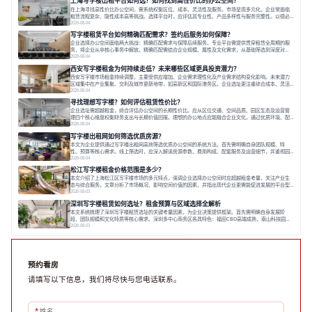
上海写字楼出租平台如何选？如何找到高性价比的办公空间？
价值、助力企业成长的关键。对于许多在
在上海寻找高性价比办公空间，需系统权衡区位、成本、灵活性及服务。市场呈现多元化，企业常面临
租赁流程复杂、隐性成本高等挑战。选择平台时，应评估其专业性、产品多样性与服务完整性。以德必
为例，其提供从空间到生态的解决方案，通过特色园区、灵活产品和丰富配套，满足不同企业需求。企
2026-08-04
业应明确自身需求，实地考察，选择能支持长期发展、提升竞争力的办公空间。在上海寻找合适的办公
写字楼租赁平台如何精确匹配需求？签约后服务如何保障？
空间，对于企业行政负责人、中小企业主
企业选择办公空间面临两大挑战：精确匹配需求与保障后续服务。专业平台需提供贯穿租赁全周期的服
务，将企业从非核心事务中解放。精确匹配需结合企业规模、属性及文化需求，从基础筛选到深度对
接；签约后则需构建覆盖硬件运维、共享配套及专业物业的全周期保障体系。德必集团通过标准化服务
2026-08-04
与个性化运营结合，以全国布局和产业生态圈为企业提供稳定支持，体现了从信息撮合到深度服务的能
西安写字楼租金为何持续走低？未来哪些区域更具投资潜力？
力转变。在为企业寻找办公空间的过程中，
西安写字楼市场租金持续调整，主要受供应增加、企业需求理性化及产业需求结构变化影响。未来潜力
区域集中在产业集聚、交利及城市更新地带，如高新区和国际港务区。企业选址更注重综合成本、灵活
性与员工体验，倾向于提供全包式服务的办公空间。专业运营方通过空间优化与社群服务，助力企业成
2026-08-04
长，推动市场向多元化、高性价比方向发展。近年来，西安写字楼市场呈现出租金持续调整的态势，这
寻找理想写字楼？如何评估租赁性价比？
一现象引发了的广泛关注。作为西部重要
企业选址需超越租金，综合评估办公空间的长期性价比。应从区位交通、空间品质、园区生态及运营管
理四个核心维度权衡财务支出与长期价值回报。理想的办公地点应能融合企业文化，通过优质环境、配
套服务及社群资源赋能业务增长，实现成本与价值的平衡。对于许多正在成长或寻求稳定发展的企业而
2026-08-04
言，寻找一处合适的办公空间是一项至关重要的决策。这不仅关系到团队的日常工作效率与协作氛围，
写字楼出租网如何筛选优质房源？
更直接影响着企业的品牌形象、运营成本
本文为企业提供通过写字楼出租网高效筛选优质办公空间的系统方法。首先需明确自身团队规模、特
性、预算等核心需求。线上筛选时，应深入解读房源参数、费用构成、配套服务及运营细节，并重视园
区产业生态与交通区位价值。同时，需考察运营方的品牌背景与持续服务能力。完成线上初选后，必须
2026-08-04
进行线下实地验证，核对空间实景、测试设施、感受园区氛围并确认合同条款，从而做出精确决策。在
松江写字楼租金价格范围是多少？
数字化时代，写字楼出租网已成为企业寻找
本文介绍了上海松江区写字楼市场的多元特点，强调企业选择办公空间时应超越租金考量，关注产业生
态与综合服务。文章分析了市场概况、影响空间价值的因素，并指出现代企业更需能促进发展的平台型
空间。之后，以德必集团为例，说明运营方如何通过构建服务生态助力企业成长，建议企业系统评估需
2026-08-03
求与长期价值，选择匹配的发展载体。对于许多寻求在上海松江区设立或扩展办公空间的企业而言，了
深圳写字楼租赁如何选址？租金预算与区域选择全解析
解该区域的写字楼市场概况是决策的首先
本文系统梳理了深圳写字楼租赁选址的关键考量因素，为企业决策提供框架。首先需明确自身发展阶
段、团队规模和文化特质等核心需求。深圳多中心商务区各具特色：福田CBD高端成熟，南山科技园创
新活力强，前海具政策优势。除传统写字楼外，创意产业园注重生态与社群，适合文创、科技类企业。
2026-08-03
评估具体空间时，应关注布局实用性、配套设施及绿色环境。谈判签约需审慎处理租期、费用等合同条
款。选址是综合性战略决策，旨在让办公
预约看房
请填写以下信息，我们将尽快与您电话联系。
*
姓名