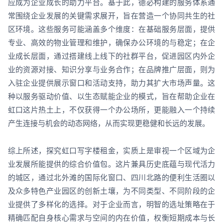
应成为企业成长的助力平台。基于此，德必构建的服务体系通
常围绕企业发展的关键需求展开，旨在营造一个协同共生的社
区环境。这些服务可能涵盖多个维度：在基础服务层面，提供
专业、高效的物业管理和维护，确保办公环境的与稳定；在企
业成长层面，通过搭建线上线下的社群平台，促进园区内外企
业的资源对接、知识分享与业务合作；在品牌推广层面，则为
入驻企业提供展示窗口和活动支持，助力其扩大市场声量。这
种以服务驱动价值、以生态赋能企业的模式，旨在帮助企业在
虹口这片热土上，不仅获得一个办公场所，更能融入一个持续
产生连接与机会的动态网络，从而实现更稳健和长远的发展。
综上所述，探究虹口写字楼租金，实质上是审视一个区域为企
业发展所能提供的综合价值包。这片兼具历史底蕴与现代活力
的城区，通过北外滩的国际化窗口、四川北路的便利生活圈以
及众多特色产业园区的创新土壤，为不同类型、不同阶段的企
业提供了多样化的选择。对于企业而言，明智的选址策略在于
精确匹配自身核心需求与空间的内在价值，权衡短期成本与长