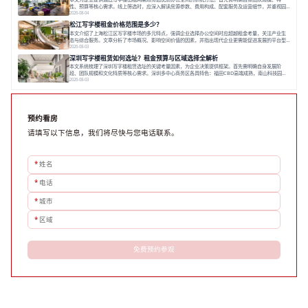
性、预算等核心需求。线上筛选时，应深入解读房源参数、费用构成、配套服务及运营细节，并重视园
区产业生态与交通区位价值。同时，需考察运营方的品牌背景与持续服务能力。完成线上初选后，必须
2026-08-04
进行线下实地验证，核对空间实景、测试设施、感受园区氛围并确认合同条款，从而做出精确决策。在
松江写字楼租金价格范围是多少？
数字化时代，写字楼出租网已成为企业寻找
本文介绍了上海松江区写字楼市场的多元特点，强调企业选择办公空间时应超越租金考量，关注产业生
态与综合服务。文章分析了市场概况、影响空间价值的因素，并指出现代企业更需能促进发展的平台型
空间。之后，以德必集团为例，说明运营方如何通过构建服务生态助力企业成长，建议企业系统评估需
2026-08-03
求与长期价值，选择匹配的发展载体。对于许多寻求在上海松江区设立或扩展办公空间的企业而言，了
深圳写字楼租赁如何选址？租金预算与区域选择全解析
解该区域的写字楼市场概况是决策的首先
本文系统梳理了深圳写字楼租赁选址的关键考量因素，为企业决策提供框架。首先需明确自身发展阶
段、团队规模和文化特质等核心需求。深圳多中心商务区各具特色：福田CBD高端成熟，南山科技园创
新活力强，前海具政策优势。除传统写字楼外，创意产业园注重生态与社群，适合文创、科技类企业。
2026-08-03
评估具体空间时，应关注布局实用性、配套设施及绿色环境。谈判签约需审慎处理租期、费用等合同条
款。选址是综合性战略决策，旨在让办公
预约看房
请填写以下信息，我们将尽快与您电话联系。
*
姓名
*
电话
*
城市
*
区域
免费预约参观