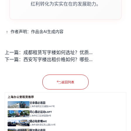
红利转化为实实在在的发展助力。
作者声明：作品含AI生成内容
上一篇：
成都租赁写字楼如何选址？优质办公空间哪里找？
下一篇：
西安写字楼出租价格如何？哪些区域性价比很高？
返回列表
上海办公室租赁推荐
甘泉德必易园
上海市普陀区交通路2447号
面积 7112.67㎡
分割 50-800m²
高性价比
中环内
近轨交
同心德必运动LOFT
上海市虹口区柳营路8号
面积 20000㎡
分割 20-2000㎡
历史感
数字化
文体商旅一体
德必陆家嘴WE
上海市浦东新区乳山路233号
面积 7000㎡
分割 30-1000m²
智慧办公
森林里
嘉加德必易园