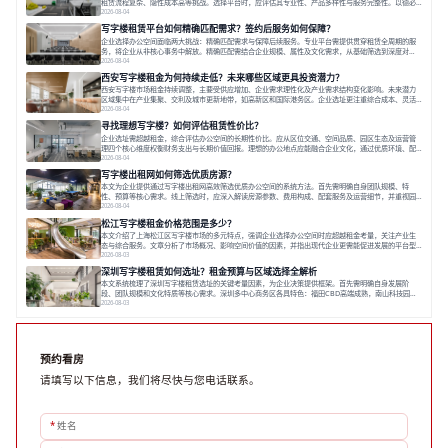
租赁流程复杂、隐性成本高等挑战。选择平台时，应评估其专业性、产品多样性与服务完整性。以德必
为例，其提供从空间到生态的解决方案，通过特色园区、灵活产品和丰富配套，满足不同企业需求。企
2026-08-04
业应明确自身需求，实地考察，选择能支持长期发展、提升竞争力的办公空间。在上海寻找合适的办公
写字楼租赁平台如何精确匹配需求？签约后服务如何保障？
空间，对于企业行政负责人、中小企业主
企业选择办公空间面临两大挑战：精确匹配需求与保障后续服务。专业平台需提供贯穿租赁全周期的服
务，将企业从非核心事务中解放。精确匹配需结合企业规模、属性及文化需求，从基础筛选到深度对
接；签约后则需构建覆盖硬件运维、共享配套及专业物业的全周期保障体系。德必集团通过标准化服务
2026-08-04
与个性化运营结合，以全国布局和产业生态圈为企业提供稳定支持，体现了从信息撮合到深度服务的能
西安写字楼租金为何持续走低？未来哪些区域更具投资潜力？
力转变。在为企业寻找办公空间的过程中，
西安写字楼市场租金持续调整，主要受供应增加、企业需求理性化及产业需求结构变化影响。未来潜力
区域集中在产业集聚、交利及城市更新地带，如高新区和国际港务区。企业选址更注重综合成本、灵活
性与员工体验，倾向于提供全包式服务的办公空间。专业运营方通过空间优化与社群服务，助力企业成
2026-08-04
长，推动市场向多元化、高性价比方向发展。近年来，西安写字楼市场呈现出租金持续调整的态势，这
寻找理想写字楼？如何评估租赁性价比？
一现象引发了的广泛关注。作为西部重要
企业选址需超越租金，综合评估办公空间的长期性价比。应从区位交通、空间品质、园区生态及运营管
理四个核心维度权衡财务支出与长期价值回报。理想的办公地点应能融合企业文化，通过优质环境、配
套服务及社群资源赋能业务增长，实现成本与价值的平衡。对于许多正在成长或寻求稳定发展的企业而
2026-08-04
言，寻找一处合适的办公空间是一项至关重要的决策。这不仅关系到团队的日常工作效率与协作氛围，
写字楼出租网如何筛选优质房源？
更直接影响着企业的品牌形象、运营成本
本文为企业提供通过写字楼出租网高效筛选优质办公空间的系统方法。首先需明确自身团队规模、特
性、预算等核心需求。线上筛选时，应深入解读房源参数、费用构成、配套服务及运营细节，并重视园
区产业生态与交通区位价值。同时，需考察运营方的品牌背景与持续服务能力。完成线上初选后，必须
2026-08-04
进行线下实地验证，核对空间实景、测试设施、感受园区氛围并确认合同条款，从而做出精确决策。在
松江写字楼租金价格范围是多少？
数字化时代，写字楼出租网已成为企业寻找
本文介绍了上海松江区写字楼市场的多元特点，强调企业选择办公空间时应超越租金考量，关注产业生
态与综合服务。文章分析了市场概况、影响空间价值的因素，并指出现代企业更需能促进发展的平台型
空间。之后，以德必集团为例，说明运营方如何通过构建服务生态助力企业成长，建议企业系统评估需
2026-08-03
求与长期价值，选择匹配的发展载体。对于许多寻求在上海松江区设立或扩展办公空间的企业而言，了
深圳写字楼租赁如何选址？租金预算与区域选择全解析
解该区域的写字楼市场概况是决策的首先
本文系统梳理了深圳写字楼租赁选址的关键考量因素，为企业决策提供框架。首先需明确自身发展阶
段、团队规模和文化特质等核心需求。深圳多中心商务区各具特色：福田CBD高端成熟，南山科技园创
新活力强，前海具政策优势。除传统写字楼外，创意产业园注重生态与社群，适合文创、科技类企业。
2026-08-03
评估具体空间时，应关注布局实用性、配套设施及绿色环境。谈判签约需审慎处理租期、费用等合同条
款。选址是综合性战略决策，旨在让办公
预约看房
请填写以下信息，我们将尽快与您电话联系。
*
姓名