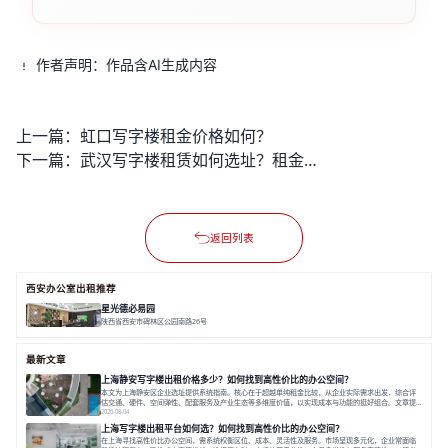
作者声明：作品含AI生成内容
上一篇：
虹口写字楼租金价格如何？
下一篇：
武汉写字楼租赁如何选址？租金成本如何优化控制？
返回列表
西安办公室出租推荐
星光德必易园
陕西省西安市碑林区公园南路26号
面积 18748.19㎡
双轨交
低密度
全配套
最新文章
上海静安写字楼出租价格多少？如何找到高性价比的办公空间？
本文为上海静安区企业选址提供系统指南。核心在于超越单纯租金比较，从企业实际需求出发，综合评
估交通、硬件、空间弹性、配套服务及产业生态等多维度价值，以实现成本与功能的挺好组合。文章提
出打破固定工位思维，采用精装灵活空间与共享配套以提升性价比，并通过不同规模企业的实际案例加
2026-08-04
以说明。之后指出，专业运营服务商提供的稳定环境、社群活动与产业集聚等增值服务，是很大化空间
上海写字楼出租平台如何选？如何找到高性价比的办公空间？
价值、助力企业成长的关键。对于许多在
在上海寻找高性价比办公空间，需系统权衡区位、成本、灵活性及服务。市场呈现多元化，企业常面临