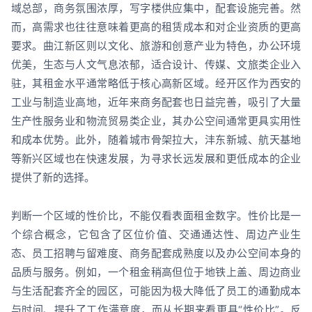
域总部，商务氛围浓厚，写字楼供应集中，配套设施完善。然
而，高需求也往往意味着更高的租赁成本和对企业资质的更高
要求。曲江新区则以文化、旅游和创意产业为特色，办公环境
优美，生态与人文气息浓郁，适合设计、传媒、文旅类企业入
驻，其租金水平通常略低于核心高新区域。经开区作为西安的
工业与制造业高地，近年来商务配套也日益完善，吸引了大量
生产性服务业和物流贸易类企业，其办公空间通常更具实用性
和成本优势。此外，随着城市骨架拉大，沣东新城、航天基地
等新兴区域也在快速发展，为寻求长远发展和更低成本的企业
提供了新的选择。
判断一个区域的性价比，不能仅看表面租金数字。性价比是一
个综合概念，它包含了区位价值、交通通达性、周边产业生
态、员工招聘与留难度、商务配套成熟度以及办公空间本身的
品质与服务。例如，一个租金稍高但位于地铁上盖、周边商业
与生活配套齐全的园区，可能因为极大降低了员工的通勤成本
与时间、提升了工作满意度，而从长期来看更具“性价比”。反