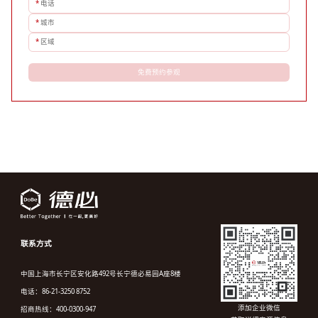
*
电话
*
城市
*
区域
免费预约参观
联系方式
中国上海市长宁区安化路492号长宁德必易园A座8楼
电话：86-21-3250 8752
添加企业微信
招商热线：400-0300-947