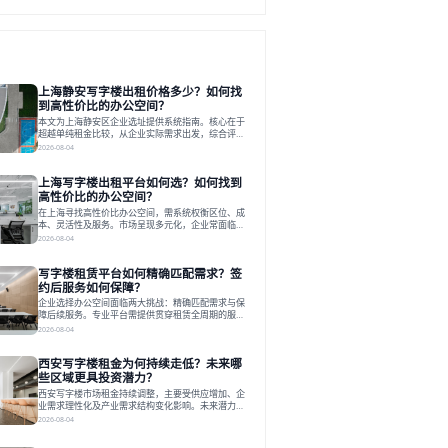
上海静安写字楼出租价格多少？如何找
到高性价比的办公空间？
本文为上海静安区企业选址提供系统指南。核心在于
超越单纯租金比较，从企业实际需求出发，综合评估
交通、硬件、空间弹性、配套服务及产业生态等多维
2026-08-04
度价值，以实现成本与功能的挺好组合。文章提出打
破固定工位思维，采用精装灵活空间与共享配套以提
上海写字楼出租平台如何选？如何找到
升性价比，并通过不同规模企业的实际案例加以说
明。之后指出，专业运营服务商提供的稳定环境、社
高性价比的办公空间？
群活动与产业集聚等增值服务，是很大化空间价值、
在上海寻找高性价比办公空间，需系统权衡区位、成
助力企业成长的关键。对于许多在
本、灵活性及服务。市场呈现多元化，企业常面临租
赁流程复杂、隐性成本高等挑战。选择平台时，应评
2026-08-04
估其专业性、产品多样性与服务完整性。以德必为
例，其提供从空间到生态的解决方案，通过特色园
写字楼租赁平台如何精确匹配需求？签
区、灵活产品和丰富配套，满足不同企业需求。企业
应明确自身需求，实地考察，选择能支持长期发展、
约后服务如何保障？
提升竞争力的办公空间。在上海寻找合适的办公空
企业选择办公空间面临两大挑战：精确匹配需求与保
间，对于企业行政负责人、中小企业主
障后续服务。专业平台需提供贯穿租赁全周期的服
务，将企业从非核心事务中解放。精确匹配需结合企
2026-08-04
业规模、属性及文化需求，从基础筛选到深度对接；
签约后则需构建覆盖硬件运维、共享配套及专业物业
西安写字楼租金为何持续走低？未来哪
的全周期保障体系。德必集团通过标准化服务与个性
化运营结合，以全国布局和产业生态圈为企业提供稳
些区域更具投资潜力？
定支持，体现了从信息撮合到深度服务的能力转变。
西安写字楼市场租金持续调整，主要受供应增加、企
在为企业寻找办公空间的过程中，
业需求理性化及产业需求结构变化影响。未来潜力区
域集中在产业集聚、交利及城市更新地带，如高新区
2026-08-04
和国际港务区。企业选址更注重综合成本、灵活性与
员工体验，倾向于提供全包式服务的办公空间。专业