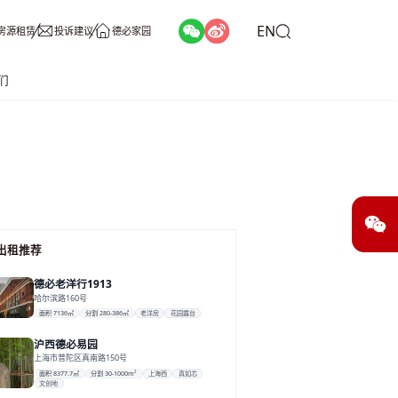
EN
房源租赁
投诉建议
德必家园
们
出租推荐
德必老洋行1913
哈尔滨路160号
面积 7136㎡
分割 280-386㎡
老洋房
花园露台
沪西德必易园
上海市普陀区真南路150号
面积 8377.7㎡
分割 30-1000m²
上海西
真如芯
文创地