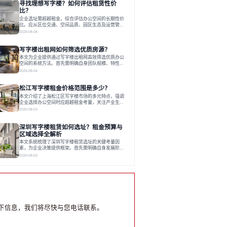
寻找理想写字楼？如何评估租赁性价
运营方通过空间优化与社群服务，助力企业成长，推
动市场向多元化、高性价比方向发展。近年来，西安
比？
写字楼市场呈现出租金持续调整的态势，这一现象引
企业选址需超越租金，综合评估办公空间的长期性价
发了的广泛关注。作为西部重要
比。应从区位交通、空间品质、园区生态及运营管理
四个核心维度权衡财务支出与长期价值回报。理想的
2026-08-04
办公地点应能融合企业文化，通过优质环境、配套服
务及社群资源赋能业务增长，实现成本与价值的平
写字楼出租网如何筛选优质房源？
衡。对于许多正在成长或寻求稳定发展的企业而言，
寻找一处合适的办公空间是一项至关重要的决策。这
本文为企业提供通过写字楼出租网高效筛选优质办公
不仅关系到团队的日常工作效率与协作氛围，更直接
空间的系统方法。首先需明确自身团队规模、特性、
影响着企业的品牌形象、运营成本
预算等核心需求。线上筛选时，应深入解读房源参
2026-08-04
数、费用构成、配套服务及运营细节，并重视园区产
业生态与交通区位价值。同时，需考察运营方的品牌
松江写字楼租金价格范围是多少？
背景与持续服务能力。完成线上初选后，必须进行线
下实地验证，核对空间实景、测试设施、感受园区氛
本文介绍了上海松江区写字楼市场的多元特点，强调
围并确认合同条款，从而做出精确决策。在数字化时
企业选择办公空间时应超越租金考量，关注产业生态
代，写字楼出租网已成为企业寻找
与综合服务。文章分析了市场概况、影响空间价值的
2026-08-03
因素，并指出现代企业更需能促进发展的平台型空
间。之后，以德必集团为例，说明运营方如何通过构
深圳写字楼租赁如何选址？租金预算与
建服务生态助力企业成长，建议企业系统评估需求与
长期价值，选择匹配的发展载体。对于许多寻求在上
区域选择全解析
海松江区设立或扩展办公空间的企业而言，了解该区
本文系统梳理了深圳写字楼租赁选址的关键考量因
域的写字楼市场概况是决策的首先
素，为企业决策提供框架。首先需明确自身发展阶
段、团队规模和文化特质等核心需求。深圳多中心商
2026-08-03
务区各具特色：福田CBD高端成熟，南山科技园创新
活力强，前海具政策优势。除传统写字楼外，创意产
业园注重生态与社群，适合文创、科技类企业。评估
具体空间时，应关注布局实用性、配套设施及绿色环
境。谈判签约需审慎处理租期、费用等合同条款。选
址是综合性战略决策，旨在让办公
下信息，我们将尽快与您电话联系。