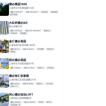
德必愚园1890
上海市长宁区愚园路716号
面积 14976.8m²
分割 100-400m²
花园洋房
独栋建筑
欧式风格
大虹桥德必WE
娄山关路35号
面积 14976.8㎡
分割 100-1798.54m²
智慧办公
共享空间
花园露台
金汇德必易园
上海市闵行区吴中路1366号
面积 6851㎡
分割 52-900m²
闹中取静
绿色生态
庭院式
昭化德必易园
上海市长宁区昭化路357号
面积 12466㎡
分割 43-150㎡
花园办公
共享空间
德必徐汇创意阁
上海市徐汇区冠生园路231号
面积 6393㎡
分割 50-500㎡
智慧办公
多元空间
创意LOFT
同心德必运动LOFT
上海市虹口区柳营路8号
面积 20000㎡
分割 20-2000㎡
历史感
数字化
文体商旅一体