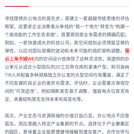
寻找理想办公地点的首先步，是建立一套超越传统思维的评估
框架。这要求企业决策者从单纯的“租一个地方”转变为“构建一
个高效能的工作生态系统”。首要原则是业务需求的精确匹配。
例如，一家快速成长的科技公司，其空间规划必须预留足够的
弹性，以应对团队规模的波动和未来可能的组织架构调整。
德
必上海书城WE
内的空间设计就体现了这种灵活性，其提供的办
公单元从适合小型团队的20工位带仓库的紧凑户型，到可容纳
116人并配备多种规格独立办公室的大型空间均有覆盖，满足了
不同发展阶段企业的差异化需求。评估时，企业需重点审视空
间的“可改造性”，例如隔断是否易于调整、强弱电点位是否充
足、承重结构是否支持未来布局变化等。
其次，产业生态与资源链接的价值日益凸显。办公地点不应是
孤岛，而应是融入特定产业集群的节点。选择位于产业聚集区
的园区，意味着企业能更便捷地接触到潜在客户、合作伙伴与