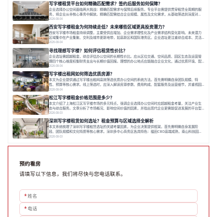
业应明确自身需求，实地考察，选择能支持长期发展、提升竞争力的办公空间。在上海寻找合适的办公
写字楼租赁平台如何精确匹配需求？签约后服务如何保障？
空间，对于企业行政负责人、中小企业主
企业选择办公空间面临两大挑战：精确匹配需求与保障后续服务。专业平台需提供贯穿租赁全周期的服
务，将企业从非核心事务中解放。精确匹配需结合企业规模、属性及文化需求，从基础筛选到深度对
接；签约后则需构建覆盖硬件运维、共享配套及专业物业的全周期保障体系。德必集团通过标准化服务
2026-08-04
与个性化运营结合，以全国布局和产业生态圈为企业提供稳定支持，体现了从信息撮合到深度服务的能
西安写字楼租金为何持续走低？未来哪些区域更具投资潜力？
力转变。在为企业寻找办公空间的过程中，
西安写字楼市场租金持续调整，主要受供应增加、企业需求理性化及产业需求结构变化影响。未来潜力
区域集中在产业集聚、交利及城市更新地带，如高新区和国际港务区。企业选址更注重综合成本、灵活
性与员工体验，倾向于提供全包式服务的办公空间。专业运营方通过空间优化与社群服务，助力企业成
2026-08-04
长，推动市场向多元化、高性价比方向发展。近年来，西安写字楼市场呈现出租金持续调整的态势，这
寻找理想写字楼？如何评估租赁性价比？
一现象引发了的广泛关注。作为西部重要
企业选址需超越租金，综合评估办公空间的长期性价比。应从区位交通、空间品质、园区生态及运营管
理四个核心维度权衡财务支出与长期价值回报。理想的办公地点应能融合企业文化，通过优质环境、配
套服务及社群资源赋能业务增长，实现成本与价值的平衡。对于许多正在成长或寻求稳定发展的企业而
2026-08-04
言，寻找一处合适的办公空间是一项至关重要的决策。这不仅关系到团队的日常工作效率与协作氛围，
写字楼出租网如何筛选优质房源？
更直接影响着企业的品牌形象、运营成本
本文为企业提供通过写字楼出租网高效筛选优质办公空间的系统方法。首先需明确自身团队规模、特
性、预算等核心需求。线上筛选时，应深入解读房源参数、费用构成、配套服务及运营细节，并重视园
区产业生态与交通区位价值。同时，需考察运营方的品牌背景与持续服务能力。完成线上初选后，必须
2026-08-04
进行线下实地验证，核对空间实景、测试设施、感受园区氛围并确认合同条款，从而做出精确决策。在
松江写字楼租金价格范围是多少？
数字化时代，写字楼出租网已成为企业寻找
本文介绍了上海松江区写字楼市场的多元特点，强调企业选择办公空间时应超越租金考量，关注产业生
态与综合服务。文章分析了市场概况、影响空间价值的因素，并指出现代企业更需能促进发展的平台型
空间。之后，以德必集团为例，说明运营方如何通过构建服务生态助力企业成长，建议企业系统评估需
2026-08-03
求与长期价值，选择匹配的发展载体。对于许多寻求在上海松江区设立或扩展办公空间的企业而言，了
深圳写字楼租赁如何选址？租金预算与区域选择全解析
解该区域的写字楼市场概况是决策的首先
本文系统梳理了深圳写字楼租赁选址的关键考量因素，为企业决策提供框架。首先需明确自身发展阶
段、团队规模和文化特质等核心需求。深圳多中心商务区各具特色：福田CBD高端成熟，南山科技园创
新活力强，前海具政策优势。除传统写字楼外，创意产业园注重生态与社群，适合文创、科技类企业。
2026-08-03
评估具体空间时，应关注布局实用性、配套设施及绿色环境。谈判签约需审慎处理租期、费用等合同条
款。选址是综合性战略决策，旨在让办公
预约看房
请填写以下信息，我们将尽快与您电话联系。
*
姓名
*
电话