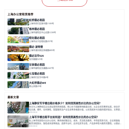
上海办公室租赁推荐
虹桥德必易园
上海市闵行区吴中路1189号
面积 24997.91㎡
分割 47-1000m²
高性价比
近商圈
精装办公
格林德必易园
上海市普陀区中山北路1238号
面积 1854.17㎡
分割 150-400m²
高性价比
内环内
庭院办公
昭化德必易园
上海市长宁区昭化路357号
面积 12466㎡
分割 43-150㎡
花园办公
共享空间
德必·波特营
上海市浦东新区商城路889号
面积 20000㎡
分割 20-1000m²
花园独栋
自然赋能
圈层共享
德必法华525
法华镇路525号
面积 5428.17㎡
分割 60-800m²
文化
数字化
专业性
甘泉德必易园
上海市普陀区交通路2447号
面积 7112.67㎡
分割 50-800m²
高性价比
中环内
近轨交
七宝德必易园
上海闵行区华中路6号
面积 25000㎡
分割 50-14000m²
近商圈
近轨交
全配套
大虹桥德必WE
娄山关路35号
面积 14976.8㎡
分割 100-1798.54m²
智慧办公
共享空间
花园露台
最新文章
上海静安写字楼出租价格多少？如何找到高性价比的办公空间？
本文为上海静安区企业选址提供系统指南。核心在于超越单纯租金比较，从企业实际需求出发，综合评
估交通、硬件、空间弹性、配套服务及产业生态等多维度价值，以实现成本与功能的挺好组合。文章提
出打破固定工位思维，采用精装灵活空间与共享配套以提升性价比，并通过不同规模企业的实际案例加
2026-08-04
以说明。之后指出，专业运营服务商提供的稳定环境、社群活动与产业集聚等增值服务，是很大化空间
上海写字楼出租平台如何选？如何找到高性价比的办公空间？
价值、助力企业成长的关键。对于许多在
在上海寻找高性价比办公空间，需系统权衡区位、成本、灵活性及服务。市场呈现多元化，企业常面临
租赁流程复杂、隐性成本高等挑战。选择平台时，应评估其专业性、产品多样性与服务完整性。以德必
为例，其提供从空间到生态的解决方案，通过特色园区、灵活产品和丰富配套，满足不同企业需求。企
2026-08-04