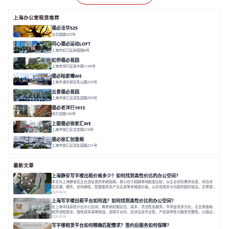
上海办公室租赁推荐
德必法华525
法华镇路525号
面积 5428.17㎡
分割 60-800m²
文化
数字化
专业性
同心德必运动LOFT
上海市虹口区柳营路8号
面积 20000㎡
分割 20-2000㎡
历史感
数字化
文体商旅一体
虹桥德必易园
上海市闵行区吴中路1189号
面积 24997.91㎡
分割 47-1000m²
高性价比
近商圈
精装办公
德必陆家嘴WE
上海市浦东新区乳山路233号
面积 7000㎡
分割 30-1000m²
智慧办公
森林里
云景德必易园
上海市徐汇区冠生园路393号
面积 2781㎡
分割 60-500㎡
花园办公
精装办公
共享空间
德必老洋行1913
哈尔滨路160号
面积 7136㎡
分割 280-386㎡
老洋房
花园露台
上服德必徐家汇WE
上海市徐汇区文定路218号
面积 35523.42㎡
分割 30-1500㎡
创艺术
创意办公
舒适高效
德必徐汇创意阁
上海市徐汇区冠生园路231号
面积 6393㎡
分割 50-500㎡
智慧办公
多元空间
创意LOFT
最新文章
上海静安写字楼出租价格多少？如何找到高性价比的办公空间？
本文为上海静安区企业选址提供系统指南。核心在于超越单纯租金比较，从企业实际需求出发，综合评
估交通、硬件、空间弹性、配套服务及产业生态等多维度价值，以实现成本与功能的挺好组合。文章提
出打破固定工位思维，采用精装灵活空间与共享配套以提升性价比，并通过不同规模企业的实际案例加
2026-08-04
以说明。之后指出，专业运营服务商提供的稳定环境、社群活动与产业集聚等增值服务，是很大化空间
上海写字楼出租平台如何选？如何找到高性价比的办公空间？
价值、助力企业成长的关键。对于许多在
在上海寻找高性价比办公空间，需系统权衡区位、成本、灵活性及服务。市场呈现多元化，企业常面临
租赁流程复杂、隐性成本高等挑战。选择平台时，应评估其专业性、产品多样性与服务完整性。以德必
为例，其提供从空间到生态的解决方案，通过特色园区、灵活产品和丰富配套，满足不同企业需求。企
2026-08-04
业应明确自身需求，实地考察，选择能支持长期发展、提升竞争力的办公空间。在上海寻找合适的办公
写字楼租赁平台如何精确匹配需求？签约后服务如何保障？
空间，对于企业行政负责人、中小企业主