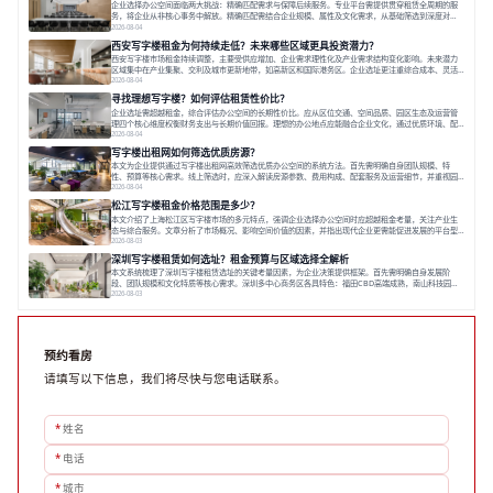
企业选择办公空间面临两大挑战：精确匹配需求与保障后续服务。专业平台需提供贯穿租赁全周期的服
务，将企业从非核心事务中解放。精确匹配需结合企业规模、属性及文化需求，从基础筛选到深度对
接；签约后则需构建覆盖硬件运维、共享配套及专业物业的全周期保障体系。德必集团通过标准化服务
2026-08-04
与个性化运营结合，以全国布局和产业生态圈为企业提供稳定支持，体现了从信息撮合到深度服务的能
西安写字楼租金为何持续走低？未来哪些区域更具投资潜力？
力转变。在为企业寻找办公空间的过程中，
西安写字楼市场租金持续调整，主要受供应增加、企业需求理性化及产业需求结构变化影响。未来潜力
区域集中在产业集聚、交利及城市更新地带，如高新区和国际港务区。企业选址更注重综合成本、灵活
性与员工体验，倾向于提供全包式服务的办公空间。专业运营方通过空间优化与社群服务，助力企业成
2026-08-04
长，推动市场向多元化、高性价比方向发展。近年来，西安写字楼市场呈现出租金持续调整的态势，这
寻找理想写字楼？如何评估租赁性价比？
一现象引发了的广泛关注。作为西部重要
企业选址需超越租金，综合评估办公空间的长期性价比。应从区位交通、空间品质、园区生态及运营管
理四个核心维度权衡财务支出与长期价值回报。理想的办公地点应能融合企业文化，通过优质环境、配
套服务及社群资源赋能业务增长，实现成本与价值的平衡。对于许多正在成长或寻求稳定发展的企业而
2026-08-04
言，寻找一处合适的办公空间是一项至关重要的决策。这不仅关系到团队的日常工作效率与协作氛围，
写字楼出租网如何筛选优质房源？
更直接影响着企业的品牌形象、运营成本
本文为企业提供通过写字楼出租网高效筛选优质办公空间的系统方法。首先需明确自身团队规模、特
性、预算等核心需求。线上筛选时，应深入解读房源参数、费用构成、配套服务及运营细节，并重视园
区产业生态与交通区位价值。同时，需考察运营方的品牌背景与持续服务能力。完成线上初选后，必须
2026-08-04
进行线下实地验证，核对空间实景、测试设施、感受园区氛围并确认合同条款，从而做出精确决策。在
松江写字楼租金价格范围是多少？
数字化时代，写字楼出租网已成为企业寻找
本文介绍了上海松江区写字楼市场的多元特点，强调企业选择办公空间时应超越租金考量，关注产业生
态与综合服务。文章分析了市场概况、影响空间价值的因素，并指出现代企业更需能促进发展的平台型
空间。之后，以德必集团为例，说明运营方如何通过构建服务生态助力企业成长，建议企业系统评估需
2026-08-03
求与长期价值，选择匹配的发展载体。对于许多寻求在上海松江区设立或扩展办公空间的企业而言，了
深圳写字楼租赁如何选址？租金预算与区域选择全解析
解该区域的写字楼市场概况是决策的首先
本文系统梳理了深圳写字楼租赁选址的关键考量因素，为企业决策提供框架。首先需明确自身发展阶
段、团队规模和文化特质等核心需求。深圳多中心商务区各具特色：福田CBD高端成熟，南山科技园创
新活力强，前海具政策优势。除传统写字楼外，创意产业园注重生态与社群，适合文创、科技类企业。
2026-08-03
评估具体空间时，应关注布局实用性、配套设施及绿色环境。谈判签约需审慎处理租期、费用等合同条
款。选址是综合性战略决策，旨在让办公
预约看房
请填写以下信息，我们将尽快与您电话联系。
*
姓名
*
电话
*
城市