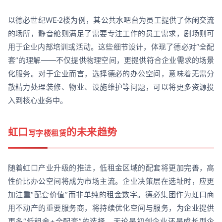
以德必世纪WE·2楼为例，其公共水吧台为员工提供了休闲交流
的场所，静音舱则满足了需要专注工作的员工需求，剧场则可
用于企业内部培训或活动。这些细节设计，体现了德必对“全配
套”的理解——不仅提供物理空间，更提供符合企业需求的场景
化服务。对于企业而言，选择德必的办公空间，意味着无需分
散精力处理装修、物业、设施维护等问题，可以将更多资源投
入到核心业务中。
虹口
的未来趋势
写字楼租赁
随着虹口产业升级的推进，低租金区域的配套将更加完善，高
性价比办公空间将成为市场主流。企业决策层在选址时，应更
加注重“配套价值”而非单纯的租金数字。德必集团作为虹口商
用不动产的重要服务商，将持续优化空间与服务，为企业提供
更多“低租金+全配套”的选择。无论是初创企业还是成长型企