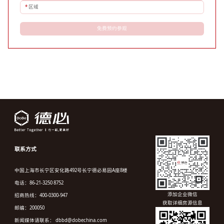
*
区域
免费预约参观
联系方式
中国上海市长宁区安化路492号长宁德必易园A座8楼
电话：86-21-3250 8752
添加企业微信
招商热线：400-0300-947
获取详细房源信息
邮编：200050
新闻媒体请联系： dbbd@dobechina.com