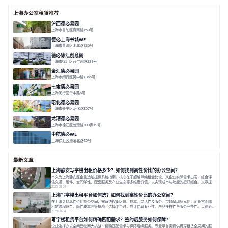
上海办公室租赁推荐
沪西德必易园
上海市普陀区真南路150号
面积 8377.7㎡
分割 30-1000m²
上海西
真如芯
文创地
德必上海书城WE
上海市黄浦区湖北路136号
面积 26678.65㎡
分割 50-1400m²
大师设计
潮流文创
垂直园区
德必徐汇创意阁
上海市徐汇区冠生园路231号
面积 6393㎡
分割 50-500㎡
智慧办公
多元空间
创意LOFT
金汇德必易园
上海市闵行区吴中路1366号
面积 6851㎡
分割 52-900m²
闹中取静
绿色生态
庭院式
七宝德必易园
上海闵行区华中路6号
面积 25000㎡
分割 50-14000m²
近商圈
近轨交
全配套
昭化德必易园
上海市长宁区昭化路357号
面积 12466㎡
分割 43-150㎡
花园办公
共享空间
龙漕德必易园
上海市徐汇区龙漕路200弄19号
面积 2352㎡
分割 60-500㎡
地铁为邻
独栋办公
园林风
中航德必WE
上海徐汇区漕溪北路45号
面积 15000㎡
分割 90~1100㎡
徐家汇C位
地铁上盖
豪华露台
最新文章
上海静安写字楼出租价格多少？如何找到高性价比的办公空间？
本文为上海静安区企业选址提供系统指南。核心在于超越单纯租金比较，从企业实际需求出发，综合评
估交通、硬件、空间弹性、配套服务及产业生态等多维度价值，以实现成本与功能的挺好组合。文章提
出打破固定工位思维，采用精装灵活空间与共享配套以提升性价比，并通过不同规模企业的实际案例加
2026-08-04
以说明。之后指出，专业运营服务商提供的稳定环境、社群活动与产业集聚等增值服务，是很大化空间
上海写字楼出租平台如何选？如何找到高性价比的办公空间？
价值、助力企业成长的关键。对于许多在
在上海寻找高性价比办公空间，需系统权衡区位、成本、灵活性及服务。市场呈现多元化，企业常面临
租赁流程复杂、隐性成本高等挑战。选择平台时，应评估其专业性、产品多样性与服务完整性。以德必
为例，其提供从空间到生态的解决方案，通过特色园区、灵活产品和丰富配套，满足不同企业需求。企
2026-08-04
业应明确自身需求，实地考察，选择能支持长期发展、提升竞争力的办公空间。在上海寻找合适的办公
写字楼租赁平台如何精确匹配需求？签约后服务如何保障？
空间，对于企业行政负责人、中小企业主
企业选择办公空间面临两大挑战：精确匹配需求与保障后续服务。专业平台需提供贯穿租赁全周期的服