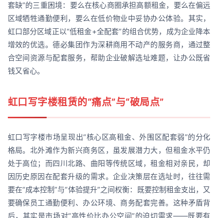
套缺”的三重困境：要么在核心商圈承担高额租金，要么在偏远
区域牺牲通勤便利，要么在低价物业中妥协办公体验。其实，
虹口部分区域正以“低租金+全配套”的组合优势，成为企业降本
增效的优选。德必集团作为深耕商用不动产的服务商，通过整
合空间资源与配套服务，帮助企业破解选址难题，让办公既省
钱又省心。
虹口写字楼租赁的“痛点”与“破局点”
虹口写字楼市场呈现出“核心区高租金、外围区配套弱”的分化
格局。北外滩作为新兴商务区，虽发展潜力大，但租金水平仍
处于高位；而四川北路、曲阳等传统区域，租金相对亲民，却
因历史原因在配套升级的需求。企业决策层在选址时，往往需
要在“成本控制”与“体验提升”之间权衡：既要控制租金支出，又
要确保员工通勤便利、办公环境、商务配套完善。这种矛盾背
后，其实是市场对“高性价比办公空间”的迫切需求——既要有