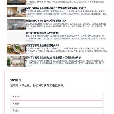
务，将企业从非核心事务中解放。精确匹配需结合企业规模、属性及文化需求，从基础筛选到深度对
接；签约后则需构建覆盖硬件运维、共享配套及专业物业的全周期保障体系。德必集团通过标准化服务
2026-08-04
与个性化运营结合，以全国布局和产业生态圈为企业提供稳定支持，体现了从信息撮合到深度服务的能
西安写字楼租金为何持续走低？未来哪些区域更具投资潜力？
力转变。在为企业寻找办公空间的过程中，
西安写字楼市场租金持续调整，主要受供应增加、企业需求理性化及产业需求结构变化影响。未来潜力
区域集中在产业集聚、交利及城市更新地带，如高新区和国际港务区。企业选址更注重综合成本、灵活
性与员工体验，倾向于提供全包式服务的办公空间。专业运营方通过空间优化与社群服务，助力企业成
2026-08-04
长，推动市场向多元化、高性价比方向发展。近年来，西安写字楼市场呈现出租金持续调整的态势，这
寻找理想写字楼？如何评估租赁性价比？
一现象引发了的广泛关注。作为西部重要
企业选址需超越租金，综合评估办公空间的长期性价比。应从区位交通、空间品质、园区生态及运营管
理四个核心维度权衡财务支出与长期价值回报。理想的办公地点应能融合企业文化，通过优质环境、配
套服务及社群资源赋能业务增长，实现成本与价值的平衡。对于许多正在成长或寻求稳定发展的企业而
2026-08-04
言，寻找一处合适的办公空间是一项至关重要的决策。这不仅关系到团队的日常工作效率与协作氛围，
写字楼出租网如何筛选优质房源？
更直接影响着企业的品牌形象、运营成本
本文为企业提供通过写字楼出租网高效筛选优质办公空间的系统方法。首先需明确自身团队规模、特
性、预算等核心需求。线上筛选时，应深入解读房源参数、费用构成、配套服务及运营细节，并重视园
区产业生态与交通区位价值。同时，需考察运营方的品牌背景与持续服务能力。完成线上初选后，必须
2026-08-04
进行线下实地验证，核对空间实景、测试设施、感受园区氛围并确认合同条款，从而做出精确决策。在
松江写字楼租金价格范围是多少？
数字化时代，写字楼出租网已成为企业寻找
本文介绍了上海松江区写字楼市场的多元特点，强调企业选择办公空间时应超越租金考量，关注产业生
态与综合服务。文章分析了市场概况、影响空间价值的因素，并指出现代企业更需能促进发展的平台型
空间。之后，以德必集团为例，说明运营方如何通过构建服务生态助力企业成长，建议企业系统评估需
2026-08-03
求与长期价值，选择匹配的发展载体。对于许多寻求在上海松江区设立或扩展办公空间的企业而言，了
深圳写字楼租赁如何选址？租金预算与区域选择全解析
解该区域的写字楼市场概况是决策的首先
本文系统梳理了深圳写字楼租赁选址的关键考量因素，为企业决策提供框架。首先需明确自身发展阶
段、团队规模和文化特质等核心需求。深圳多中心商务区各具特色：福田CBD高端成熟，南山科技园创
新活力强，前海具政策优势。除传统写字楼外，创意产业园注重生态与社群，适合文创、科技类企业。
2026-08-03
评估具体空间时，应关注布局实用性、配套设施及绿色环境。谈判签约需审慎处理租期、费用等合同条
款。选址是综合性战略决策，旨在让办公
预约看房
请填写以下信息，我们将尽快与您电话联系。
*
姓名
*
电话
*
城市