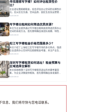
寻找理想写字楼？如何评估租赁性价
运营方通过空间优化与社群服务，助力企业成长，推
动市场向多元化、高性价比方向发展。近年来，西安
比？
写字楼市场呈现出租金持续调整的态势，这一现象引
企业选址需超越租金，综合评估办公空间的长期性价
发了的广泛关注。作为西部重要
比。应从区位交通、空间品质、园区生态及运营管理
四个核心维度权衡财务支出与长期价值回报。理想的
2026-08-04
办公地点应能融合企业文化，通过优质环境、配套服
务及社群资源赋能业务增长，实现成本与价值的平
写字楼出租网如何筛选优质房源？
衡。对于许多正在成长或寻求稳定发展的企业而言，
寻找一处合适的办公空间是一项至关重要的决策。这
本文为企业提供通过写字楼出租网高效筛选优质办公
不仅关系到团队的日常工作效率与协作氛围，更直接
空间的系统方法。首先需明确自身团队规模、特性、
影响着企业的品牌形象、运营成本
预算等核心需求。线上筛选时，应深入解读房源参
2026-08-04
数、费用构成、配套服务及运营细节，并重视园区产
业生态与交通区位价值。同时，需考察运营方的品牌
松江写字楼租金价格范围是多少？
背景与持续服务能力。完成线上初选后，必须进行线
下实地验证，核对空间实景、测试设施、感受园区氛
本文介绍了上海松江区写字楼市场的多元特点，强调
围并确认合同条款，从而做出精确决策。在数字化时
企业选择办公空间时应超越租金考量，关注产业生态
代，写字楼出租网已成为企业寻找
与综合服务。文章分析了市场概况、影响空间价值的
2026-08-03
因素，并指出现代企业更需能促进发展的平台型空
间。之后，以德必集团为例，说明运营方如何通过构
深圳写字楼租赁如何选址？租金预算与
建服务生态助力企业成长，建议企业系统评估需求与
长期价值，选择匹配的发展载体。对于许多寻求在上
区域选择全解析
海松江区设立或扩展办公空间的企业而言，了解该区
本文系统梳理了深圳写字楼租赁选址的关键考量因
域的写字楼市场概况是决策的首先
素，为企业决策提供框架。首先需明确自身发展阶
段、团队规模和文化特质等核心需求。深圳多中心商
2026-08-03
务区各具特色：福田CBD高端成熟，南山科技园创新
活力强，前海具政策优势。除传统写字楼外，创意产
业园注重生态与社群，适合文创、科技类企业。评估
具体空间时，应关注布局实用性、配套设施及绿色环
境。谈判签约需审慎处理租期、费用等合同条款。选
址是综合性战略决策，旨在让办公
下信息，我们将尽快与您电话联系。