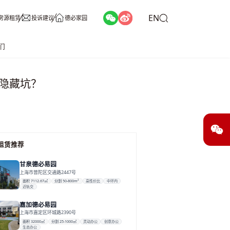
EN
房源租赁
投诉建议
德必家园
们
隐藏坑？
租赁推荐
甘泉德必易园
上海市普陀区交通路2447号
面积 7112.67㎡
分割 50-800m²
高性价比
中环内
近轨交
嘉加德必易园
上海市嘉定区环城路2390号
面积 32000㎡
分割 25-1000㎡
灵动办公
创意办公
生态办公