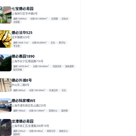
七宝德必易园
上海闵行区华中路6号
面积 25000㎡
分割 50-14000m²
近商圈
近轨交
全配套
德必法华525
法华镇路525号
面积 5428.17㎡
分割 60-800m²
文化
数字化
专业性
德必愚园1890
上海市长宁区愚园路716号
面积 14976.8m²
分割 100-400m²
花园洋房
独栋建筑
欧式风格
德必外滩8号
中山东二路8号
面积 6602㎡
分割 150/200m²
外滩沿岸
文化
德必陆家嘴WE
上海市浦东新区乳山路233号
面积 7000㎡
分割 30-1000m²
智慧办公
森林里
龙漕德必易园
上海市徐汇区龙漕路200弄19号
面积 2352㎡
分割 60-500㎡
地铁为邻
独栋办公
园林风