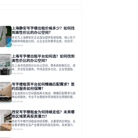
上海静安写字楼出租价格多少？如何找
到高性价比的办公空间？
本文为上海静安区企业选址提供系统指南。核心在于
超越单纯租金比较，从企业实际需求出发，综合评估
交通、硬件、空间弹性、配套服务及产业生态等多维
2026-08-04
度价值，以实现成本与功能的挺好组合。文章提出打
破固定工位思维，采用精装灵活空间与共享配套以提
上海写字楼出租平台如何选？如何找到
升性价比，并通过不同规模企业的实际案例加以说
明。之后指出，专业运营服务商提供的稳定环境、社
高性价比的办公空间？
群活动与产业集聚等增值服务，是很大化空间价值、
在上海寻找高性价比办公空间，需系统权衡区位、成
助力企业成长的关键。对于许多在
本、灵活性及服务。市场呈现多元化，企业常面临租
赁流程复杂、隐性成本高等挑战。选择平台时，应评
2026-08-04
估其专业性、产品多样性与服务完整性。以德必为
例，其提供从空间到生态的解决方案，通过特色园
写字楼租赁平台如何精确匹配需求？签
区、灵活产品和丰富配套，满足不同企业需求。企业
应明确自身需求，实地考察，选择能支持长期发展、
约后服务如何保障？
提升竞争力的办公空间。在上海寻找合适的办公空
企业选择办公空间面临两大挑战：精确匹配需求与保
间，对于企业行政负责人、中小企业主
障后续服务。专业平台需提供贯穿租赁全周期的服
务，将企业从非核心事务中解放。精确匹配需结合企
2026-08-04
业规模、属性及文化需求，从基础筛选到深度对接；
签约后则需构建覆盖硬件运维、共享配套及专业物业
西安写字楼租金为何持续走低？未来哪
的全周期保障体系。德必集团通过标准化服务与个性
化运营结合，以全国布局和产业生态圈为企业提供稳
些区域更具投资潜力？
定支持，体现了从信息撮合到深度服务的能力转变。
西安写字楼市场租金持续调整，主要受供应增加、企
在为企业寻找办公空间的过程中，
业需求理性化及产业需求结构变化影响。未来潜力区
域集中在产业集聚、交利及城市更新地带，如高新区
2026-08-04
和国际港务区。企业选址更注重综合成本、灵活性与
员工体验，倾向于提供全包式服务的办公空间。专业