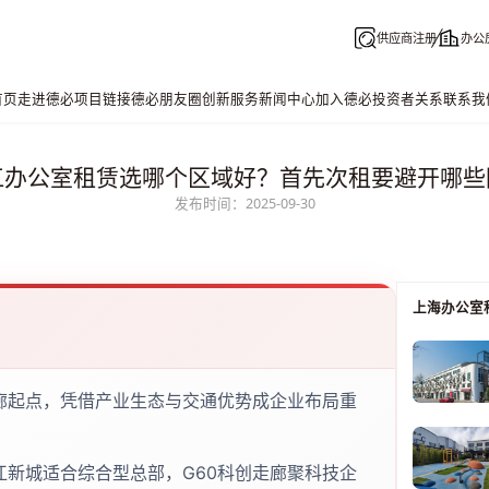
供应商注册
办公
首页
走进德必
项目链接
德必朋友圈
创新服务
新闻中心
加入德必
投资者关系
联系我
江办公室租赁选哪个区域好？首先次租要避开哪些
发布时间：2025-09-30
上海办公室
走廊起点，凭借产业生态与交通优势成企业布局重
江新城适合综合型总部，G60科创走廊聚科技企