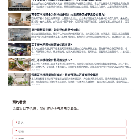
空间，对于企业行政负责人、中小企业主
企业选择办公空间面临两大挑战：精确匹配需求与保障后续服务。专业平台需提供贯穿租赁全周期的服
务，将企业从非核心事务中解放。精确匹配需结合企业规模、属性及文化需求，从基础筛选到深度对
接；签约后则需构建覆盖硬件运维、共享配套及专业物业的全周期保障体系。德必集团通过标准化服务
2026-08-04
与个性化运营结合，以全国布局和产业生态圈为企业提供稳定支持，体现了从信息撮合到深度服务的能
西安写字楼租金为何持续走低？未来哪些区域更具投资潜力？
力转变。在为企业寻找办公空间的过程中，
西安写字楼市场租金持续调整，主要受供应增加、企业需求理性化及产业需求结构变化影响。未来潜力
区域集中在产业集聚、交利及城市更新地带，如高新区和国际港务区。企业选址更注重综合成本、灵活
性与员工体验，倾向于提供全包式服务的办公空间。专业运营方通过空间优化与社群服务，助力企业成
2026-08-04
长，推动市场向多元化、高性价比方向发展。近年来，西安写字楼市场呈现出租金持续调整的态势，这
寻找理想写字楼？如何评估租赁性价比？
一现象引发了的广泛关注。作为西部重要
企业选址需超越租金，综合评估办公空间的长期性价比。应从区位交通、空间品质、园区生态及运营管
理四个核心维度权衡财务支出与长期价值回报。理想的办公地点应能融合企业文化，通过优质环境、配
套服务及社群资源赋能业务增长，实现成本与价值的平衡。对于许多正在成长或寻求稳定发展的企业而
2026-08-04
言，寻找一处合适的办公空间是一项至关重要的决策。这不仅关系到团队的日常工作效率与协作氛围，
写字楼出租网如何筛选优质房源？
更直接影响着企业的品牌形象、运营成本
本文为企业提供通过写字楼出租网高效筛选优质办公空间的系统方法。首先需明确自身团队规模、特
性、预算等核心需求。线上筛选时，应深入解读房源参数、费用构成、配套服务及运营细节，并重视园
区产业生态与交通区位价值。同时，需考察运营方的品牌背景与持续服务能力。完成线上初选后，必须
2026-08-04
进行线下实地验证，核对空间实景、测试设施、感受园区氛围并确认合同条款，从而做出精确决策。在
松江写字楼租金价格范围是多少？
数字化时代，写字楼出租网已成为企业寻找
本文介绍了上海松江区写字楼市场的多元特点，强调企业选择办公空间时应超越租金考量，关注产业生
态与综合服务。文章分析了市场概况、影响空间价值的因素，并指出现代企业更需能促进发展的平台型
空间。之后，以德必集团为例，说明运营方如何通过构建服务生态助力企业成长，建议企业系统评估需
2026-08-03
求与长期价值，选择匹配的发展载体。对于许多寻求在上海松江区设立或扩展办公空间的企业而言，了
深圳写字楼租赁如何选址？租金预算与区域选择全解析
解该区域的写字楼市场概况是决策的首先
本文系统梳理了深圳写字楼租赁选址的关键考量因素，为企业决策提供框架。首先需明确自身发展阶
段、团队规模和文化特质等核心需求。深圳多中心商务区各具特色：福田CBD高端成熟，南山科技园创
新活力强，前海具政策优势。除传统写字楼外，创意产业园注重生态与社群，适合文创、科技类企业。
2026-08-03
评估具体空间时，应关注布局实用性、配套设施及绿色环境。谈判签约需审慎处理租期、费用等合同条
款。选址是综合性战略决策，旨在让办公
预约看房
请填写以下信息，我们将尽快与您电话联系。
*
姓名
*
电话