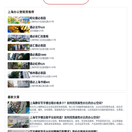
上海办公室租赁推荐
昭化德必易园
上海市长宁区昭化路357号
面积 12466㎡
分割 43-150㎡
花园办公
共享空间
德必法华525
法华镇路525号
面积 5428.17㎡
分割 60-800m²
文化
数字化
专业性
德必徐汇创意阁
上海市徐汇区冠生园路231号
面积 6393㎡
分割 50-500㎡
智慧办公
多元空间
创意LOFT
金汇德必易园
上海市闵行区吴中路1366号
面积 6851㎡
分割 52-900m²
闹中取静
绿色生态
庭院式
德必愚园1890
上海市长宁区愚园路716号
面积 14976.8m²
分割 100-400m²
花园洋房
独栋建筑
欧式风格
德必虹桥525
上海市闵行区金雨路55-59号
面积 7490㎡
分割 62-958m²
花园办公
共享空间
空间灵活分割
格林德必易园
上海市普陀区中山北路1238号
面积 1854.17㎡
分割 150-400m²
高性价比
内环内
庭院办公
德必上海书城WE
上海市黄浦区湖北路136号
面积 26678.65㎡
分割 50-1400m²
大师设计
潮流文创
垂直园区
最新文章
上海静安写字楼出租价格多少？如何找到高性价比的办公空间？
本文为上海静安区企业选址提供系统指南。核心在于超越单纯租金比较，从企业实际需求出发，综合评
估交通、硬件、空间弹性、配套服务及产业生态等多维度价值，以实现成本与功能的挺好组合。文章提
出打破固定工位思维，采用精装灵活空间与共享配套以提升性价比，并通过不同规模企业的实际案例加
2026-08-04
以说明。之后指出，专业运营服务商提供的稳定环境、社群活动与产业集聚等增值服务，是很大化空间
上海写字楼出租平台如何选？如何找到高性价比的办公空间？
价值、助力企业成长的关键。对于许多在
在上海寻找高性价比办公空间，需系统权衡区位、成本、灵活性及服务。市场呈现多元化，企业常面临
租赁流程复杂、隐性成本高等挑战。选择平台时，应评估其专业性、产品多样性与服务完整性。以德必
为例，其提供从空间到生态的解决方案，通过特色园区、灵活产品和丰富配套，满足不同企业需求。企
2026-08-04
业应明确自身需求，实地考察，选择能支持长期发展、提升竞争力的办公空间。在上海寻找合适的办公
写字楼租赁平台如何精确匹配需求？签约后服务如何保障？