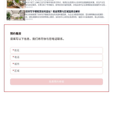
数字化时代，写字楼出租网已成为企业寻找
本文介绍了上海松江区写字楼市场的多元特点，强调企业选择办公空间时应超越租金考量，关注产业生
态与综合服务。文章分析了市场概况、影响空间价值的因素，并指出现代企业更需能促进发展的平台型
空间。之后，以德必集团为例，说明运营方如何通过构建服务生态助力企业成长，建议企业系统评估需
2026-08-03
求与长期价值，选择匹配的发展载体。对于许多寻求在上海松江区设立或扩展办公空间的企业而言，了
深圳写字楼租赁如何选址？租金预算与区域选择全解析
解该区域的写字楼市场概况是决策的首先
本文系统梳理了深圳写字楼租赁选址的关键考量因素，为企业决策提供框架。首先需明确自身发展阶
段、团队规模和文化特质等核心需求。深圳多中心商务区各具特色：福田CBD高端成熟，南山科技园创
新活力强，前海具政策优势。除传统写字楼外，创意产业园注重生态与社群，适合文创、科技类企业。
2026-08-03
评估具体空间时，应关注布局实用性、配套设施及绿色环境。谈判签约需审慎处理租期、费用等合同条
款。选址是综合性战略决策，旨在让办公
预约看房
请填写以下信息，我们将尽快与您电话联系。
*
姓名
*
电话
*
城市
*
区域
免费预约参观