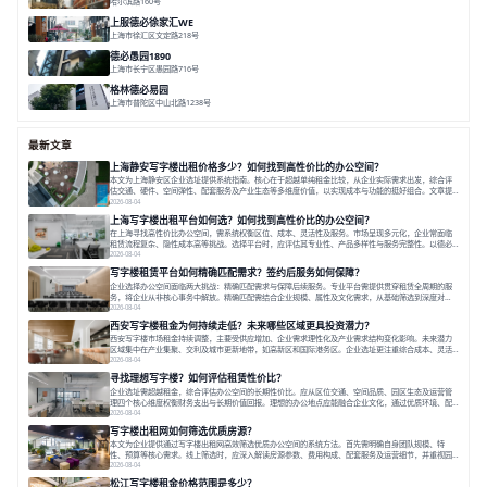
哈尔滨路160号
面积 7136㎡
分割 280-386㎡
老洋房
花园露台
上服德必徐家汇WE
上海市徐汇区文定路218号
面积 35523.42㎡
分割 30-1500㎡
创艺术
创意办公
舒适高效
德必愚园1890
上海市长宁区愚园路716号
面积 14976.8m²
分割 100-400m²
花园洋房
独栋建筑
欧式风格
格林德必易园
上海市普陀区中山北路1238号
面积 1854.17㎡
分割 150-400m²
高性价比
内环内
庭院办公
最新文章
上海静安写字楼出租价格多少？如何找到高性价比的办公空间？
本文为上海静安区企业选址提供系统指南。核心在于超越单纯租金比较，从企业实际需求出发，综合评
估交通、硬件、空间弹性、配套服务及产业生态等多维度价值，以实现成本与功能的挺好组合。文章提
出打破固定工位思维，采用精装灵活空间与共享配套以提升性价比，并通过不同规模企业的实际案例加
2026-08-04
以说明。之后指出，专业运营服务商提供的稳定环境、社群活动与产业集聚等增值服务，是很大化空间
上海写字楼出租平台如何选？如何找到高性价比的办公空间？
价值、助力企业成长的关键。对于许多在
在上海寻找高性价比办公空间，需系统权衡区位、成本、灵活性及服务。市场呈现多元化，企业常面临
租赁流程复杂、隐性成本高等挑战。选择平台时，应评估其专业性、产品多样性与服务完整性。以德必
为例，其提供从空间到生态的解决方案，通过特色园区、灵活产品和丰富配套，满足不同企业需求。企
2026-08-04
业应明确自身需求，实地考察，选择能支持长期发展、提升竞争力的办公空间。在上海寻找合适的办公
写字楼租赁平台如何精确匹配需求？签约后服务如何保障？
空间，对于企业行政负责人、中小企业主
企业选择办公空间面临两大挑战：精确匹配需求与保障后续服务。专业平台需提供贯穿租赁全周期的服
务，将企业从非核心事务中解放。精确匹配需结合企业规模、属性及文化需求，从基础筛选到深度对
接；签约后则需构建覆盖硬件运维、共享配套及专业物业的全周期保障体系。德必集团通过标准化服务
2026-08-04
与个性化运营结合，以全国布局和产业生态圈为企业提供稳定支持，体现了从信息撮合到深度服务的能
西安写字楼租金为何持续走低？未来哪些区域更具投资潜力？
力转变。在为企业寻找办公空间的过程中，
西安写字楼市场租金持续调整，主要受供应增加、企业需求理性化及产业需求结构变化影响。未来潜力
区域集中在产业集聚、交利及城市更新地带，如高新区和国际港务区。企业选址更注重综合成本、灵活
性与员工体验，倾向于提供全包式服务的办公空间。专业运营方通过空间优化与社群服务，助力企业成
2026-08-04
长，推动市场向多元化、高性价比方向发展。近年来，西安写字楼市场呈现出租金持续调整的态势，这
寻找理想写字楼？如何评估租赁性价比？
一现象引发了的广泛关注。作为西部重要
企业选址需超越租金，综合评估办公空间的长期性价比。应从区位交通、空间品质、园区生态及运营管
理四个核心维度权衡财务支出与长期价值回报。理想的办公地点应能融合企业文化，通过优质环境、配
套服务及社群资源赋能业务增长，实现成本与价值的平衡。对于许多正在成长或寻求稳定发展的企业而
2026-08-04
言，寻找一处合适的办公空间是一项至关重要的决策。这不仅关系到团队的日常工作效率与协作氛围，
写字楼出租网如何筛选优质房源？
更直接影响着企业的品牌形象、运营成本
本文为企业提供通过写字楼出租网高效筛选优质办公空间的系统方法。首先需明确自身团队规模、特
性、预算等核心需求。线上筛选时，应深入解读房源参数、费用构成、配套服务及运营细节，并重视园
区产业生态与交通区位价值。同时，需考察运营方的品牌背景与持续服务能力。完成线上初选后，必须
2026-08-04
进行线下实地验证，核对空间实景、测试设施、感受园区氛围并确认合同条款，从而做出精确决策。在
松江写字楼租金价格范围是多少？