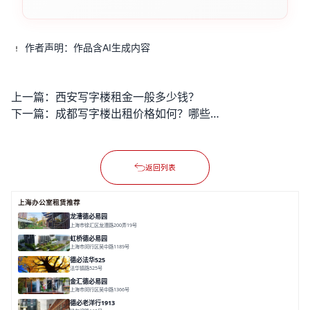
作者声明：作品含AI生成内容
上一篇：
西安写字楼租金一般多少钱？
下一篇：
成都写字楼出租价格如何？哪些区域性价比很高？
返回列表
上海办公室租赁推荐
龙漕德必易园
上海市徐汇区龙漕路200弄19号
面积 2352㎡
分割 60-500㎡
地铁为邻
独栋办公
园林风
虹桥德必易园
上海市闵行区吴中路1189号
面积 24997.91㎡
分割 47-1000m²
高性价比
近商圈
精装办公
德必法华525
法华镇路525号
面积 5428.17㎡
分割 60-800m²
文化
数字化
专业性
金汇德必易园
上海市闵行区吴中路1366号
面积 6851㎡
分割 52-900m²
闹中取静
绿色生态
庭院式
德必老洋行1913