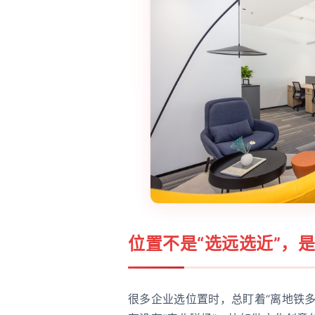
位置不是“选远选近”，是
很多企业选位置时，总盯着“离地铁多