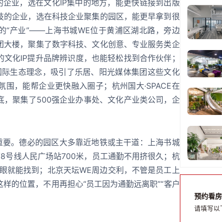
的企业，选在文化IP集中的地方，能更快链接到出版
技的企业，选在科技企业聚集的园区，能更早拿到很
的“产业”——上海书城WE位于黄浦区湖北路，旁边
团大楼，聚集了数字科技、文化创意、专业服务类企
的文化IP提升品牌辨识度，也能轻松找到合作伙伴；
国际生态理念，吸引了乐居、阳光媒体集团这些文化
围，能帮企业更快融入圈子；杭州国大·SPACE在
底，聚集了500强企业办事处、文化产业类公司，企
很重要。德必的园区大多靠近地铁或主干道：上海书城
1/2/8号线人民广场站700米，员工通勤不用挤很久；杭
访一眼就能找到；北京天坛WE周边交利，不管是员工上
样的位置，不用再担心“员工因为通勤远离职”“客户
预约看房
请填写以