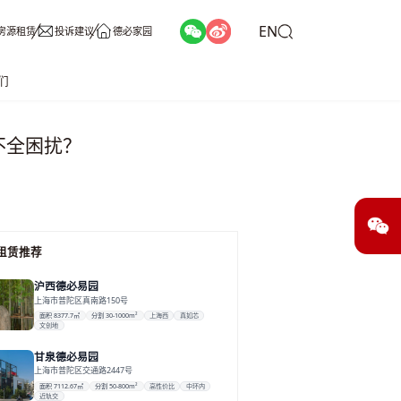
EN
房源租赁
投诉建议
德必家园
们
不全困扰？
租赁推荐
沪西德必易园
上海市普陀区真南路150号
面积 8377.7㎡
分割 30-1000m²
上海西
真如芯
文创地
甘泉德必易园
上海市普陀区交通路2447号
面积 7112.67㎡
分割 50-800m²
高性价比
中环内
近轨交