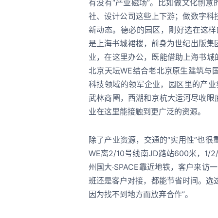
有没有“产业磁场”。比如做文化创意
社、设计公司这些上下游；做数字科
新动态。德必的园区，刚好选在这样
是上海书城裙楼，前身为世纪出版集
业，在这里办公，既能借助上海书城
北京天坛WE结合老北京原生建筑与
科技领域的领军企业，园区里的产业氛
武林商圈，西湖和京杭大运河尽收眼
业在这里能接触到更广泛的资源。
除了产业资源，交通的“实用性”也
WE离2/10号线南JD路站600米，
州国大·SPACE靠近地铁，客户来
班还是客户对接，都能节省时间。选这
因为找不到地方而放弃合作”。