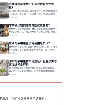
员工体验，倾向于提供全包式服务的办公空间。专业
寻找理想写字楼？如何评估租赁性价
运营方通过空间优化与社群服务，助力企业成长，推
动市场向多元化、高性价比方向发展。近年来，西安
比？
写字楼市场呈现出租金持续调整的态势，这一现象引
企业选址需超越租金，综合评估办公空间的长期性价
发了的广泛关注。作为西部重要
比。应从区位交通、空间品质、园区生态及运营管理
四个核心维度权衡财务支出与长期价值回报。理想的
2026-08-04
办公地点应能融合企业文化，通过优质环境、配套服
务及社群资源赋能业务增长，实现成本与价值的平
写字楼出租网如何筛选优质房源？
衡。对于许多正在成长或寻求稳定发展的企业而言，
寻找一处合适的办公空间是一项至关重要的决策。这
本文为企业提供通过写字楼出租网高效筛选优质办公
不仅关系到团队的日常工作效率与协作氛围，更直接
空间的系统方法。首先需明确自身团队规模、特性、
影响着企业的品牌形象、运营成本
预算等核心需求。线上筛选时，应深入解读房源参
2026-08-04
数、费用构成、配套服务及运营细节，并重视园区产
业生态与交通区位价值。同时，需考察运营方的品牌
松江写字楼租金价格范围是多少？
背景与持续服务能力。完成线上初选后，必须进行线
下实地验证，核对空间实景、测试设施、感受园区氛
本文介绍了上海松江区写字楼市场的多元特点，强调
围并确认合同条款，从而做出精确决策。在数字化时
企业选择办公空间时应超越租金考量，关注产业生态
代，写字楼出租网已成为企业寻找
与综合服务。文章分析了市场概况、影响空间价值的
2026-08-03
因素，并指出现代企业更需能促进发展的平台型空
间。之后，以德必集团为例，说明运营方如何通过构
深圳写字楼租赁如何选址？租金预算与
建服务生态助力企业成长，建议企业系统评估需求与
长期价值，选择匹配的发展载体。对于许多寻求在上
区域选择全解析
海松江区设立或扩展办公空间的企业而言，了解该区
本文系统梳理了深圳写字楼租赁选址的关键考量因
域的写字楼市场概况是决策的首先
素，为企业决策提供框架。首先需明确自身发展阶
段、团队规模和文化特质等核心需求。深圳多中心商
2026-08-03
务区各具特色：福田CBD高端成熟，南山科技园创新
活力强，前海具政策优势。除传统写字楼外，创意产
业园注重生态与社群，适合文创、科技类企业。评估
具体空间时，应关注布局实用性、配套设施及绿色环
境。谈判签约需审慎处理租期、费用等合同条款。选
址是综合性战略决策，旨在让办公
下信息，我们将尽快与您电话联系。