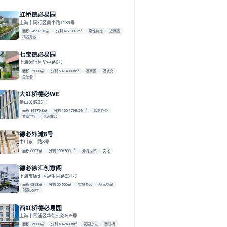
虹桥德必易园
上海市闵行区吴中路1189号
面积 24997.91㎡
分割 47-1000m²
高性价比
近商圈
精装办公
七宝德必易园
上海闵行区华中路6号
面积 25000㎡
分割 50-14000m²
近商圈
近轨交
全配套
大虹桥德必WE
娄山关路35号
面积 14976.8㎡
分割 100-1798.54m²
智慧办公
共享空间
花园露台
德必外滩8号
中山东二路8号
面积 6602㎡
分割 150/200m²
外滩沿岸
文化
德必徐汇创意阁
上海市徐汇区冠生园路231号
面积 6393㎡
分割 50-500㎡
智慧办公
多元空间
创意LOFT
西虹桥德必易园
上海市青浦区华徐公路605号
面积 36000㎡
分割 40-2400m²
花园办公
西虹桥