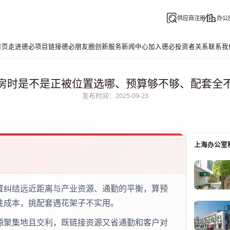
供应商注册
办公
首页
走进德必
项目链接
德必朋友圈
创新服务
新闻中心
加入德必
投资者关系
联系我
房时是不是正被位置选哪、预算够不够、配套全
发布时间：2025-09-23
上海办公室
置纠结远近距离与产业资源、通勤的平衡，算预
性成本，挑配套遇花架子不实用。
源聚集地且交利，既链接资源又省通勤和客户对