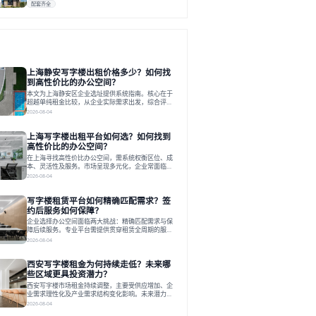
配套齐全
上海静安写字楼出租价格多少？如何找
到高性价比的办公空间？
本文为上海静安区企业选址提供系统指南。核心在于
超越单纯租金比较，从企业实际需求出发，综合评估
交通、硬件、空间弹性、配套服务及产业生态等多维
2026-08-04
度价值，以实现成本与功能的挺好组合。文章提出打
破固定工位思维，采用精装灵活空间与共享配套以提
上海写字楼出租平台如何选？如何找到
升性价比，并通过不同规模企业的实际案例加以说
明。之后指出，专业运营服务商提供的稳定环境、社
高性价比的办公空间？
群活动与产业集聚等增值服务，是很大化空间价值、
在上海寻找高性价比办公空间，需系统权衡区位、成
助力企业成长的关键。对于许多在
本、灵活性及服务。市场呈现多元化，企业常面临租
赁流程复杂、隐性成本高等挑战。选择平台时，应评
2026-08-04
估其专业性、产品多样性与服务完整性。以德必为
例，其提供从空间到生态的解决方案，通过特色园
写字楼租赁平台如何精确匹配需求？签
区、灵活产品和丰富配套，满足不同企业需求。企业
应明确自身需求，实地考察，选择能支持长期发展、
约后服务如何保障？
提升竞争力的办公空间。在上海寻找合适的办公空
企业选择办公空间面临两大挑战：精确匹配需求与保
间，对于企业行政负责人、中小企业主
障后续服务。专业平台需提供贯穿租赁全周期的服
务，将企业从非核心事务中解放。精确匹配需结合企
2026-08-04
业规模、属性及文化需求，从基础筛选到深度对接；
签约后则需构建覆盖硬件运维、共享配套及专业物业
西安写字楼租金为何持续走低？未来哪
的全周期保障体系。德必集团通过标准化服务与个性
化运营结合，以全国布局和产业生态圈为企业提供稳
些区域更具投资潜力？
定支持，体现了从信息撮合到深度服务的能力转变。
西安写字楼市场租金持续调整，主要受供应增加、企
在为企业寻找办公空间的过程中，
业需求理性化及产业需求结构变化影响。未来潜力区
域集中在产业集聚、交利及城市更新地带，如高新区
2026-08-04
和国际港务区。企业选址更注重综合成本、灵活性与