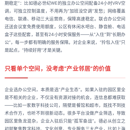
期稳定”：比如德必世纪WE的独立办公空间配备24小时VRV空
调，可独立控制温度，不用再为“加班没空调”发愁；网络覆盖
电信、联通、移动三大运营商，保障高速稳定。联合办公空间
还送会议室免费使用额度，公区有休闲水吧台、静音舱、电话
盒子这些配套，甚至有24小时安保服务——从“入住”到“长期办
公”，每一步都有明确的服务保障。对企业来说，“拎包入住”只
是起点，“持续好用”才是关键。
只看单个空间，没考虑“产业邻居”的价值
企业选办公空间，本质是选“产业生态”。如果入驻的园区里全
是不相关的企业，不仅没有资源对接的机会，连信息都难获取
——比如一家数字科技公司，隔壁是餐馆和超市，既找不到技
术合作方，也听不到很新动态。很多平台没做产业筛选，导致
园区里鱼龙混杂，企业入驻后只能“孤军奋战”。德必从创立之
初就聚焦数字科技、文化创意、专业服务三大产业，比如上海