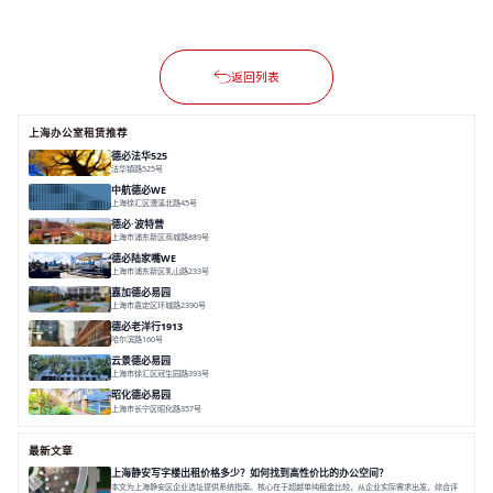
返回列表
上海办公室租赁推荐
德必法华525
法华镇路525号
面积 5428.17㎡
分割 60-800m²
文化
数字化
专业性
中航德必WE
上海徐汇区漕溪北路45号
面积 15000㎡
分割 90~1100㎡
徐家汇C位
地铁上盖
豪华露台
德必·波特营
上海市浦东新区商城路889号
面积 20000㎡
分割 20-1000m²
花园独栋
自然赋能
圈层共享
德必陆家嘴WE
上海市浦东新区乳山路233号
面积 7000㎡
分割 30-1000m²
智慧办公
森林里
嘉加德必易园
上海市嘉定区环城路2390号
面积 32000㎡
分割 25-1000㎡
灵动办公
创意办公
生态办公
德必老洋行1913
哈尔滨路160号
面积 7136㎡
分割 280-386㎡
老洋房
花园露台
云景德必易园
上海市徐汇区冠生园路393号
面积 2781㎡
分割 60-500㎡
花园办公
精装办公
共享空间
昭化德必易园
上海市长宁区昭化路357号
面积 12466㎡
分割 43-150㎡
花园办公
共享空间
最新文章
上海静安写字楼出租价格多少？如何找到高性价比的办公空间？
本文为上海静安区企业选址提供系统指南。核心在于超越单纯租金比较，从企业实际需求出发，综合评