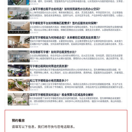
估交通、硬件、空间弹性、配套服务及产业生态等多维度价值，以实现成本与功能的挺好组合。文章提
出打破固定工位思维，采用精装灵活空间与共享配套以提升性价比，并通过不同规模企业的实际案例加
2026-08-04
以说明。之后指出，专业运营服务商提供的稳定环境、社群活动与产业集聚等增值服务，是很大化空间
上海写字楼出租平台如何选？如何找到高性价比的办公空间？
价值、助力企业成长的关键。对于许多在
在上海寻找高性价比办公空间，需系统权衡区位、成本、灵活性及服务。市场呈现多元化，企业常面临
租赁流程复杂、隐性成本高等挑战。选择平台时，应评估其专业性、产品多样性与服务完整性。以德必
为例，其提供从空间到生态的解决方案，通过特色园区、灵活产品和丰富配套，满足不同企业需求。企
2026-08-04
业应明确自身需求，实地考察，选择能支持长期发展、提升竞争力的办公空间。在上海寻找合适的办公
写字楼租赁平台如何精确匹配需求？签约后服务如何保障？
空间，对于企业行政负责人、中小企业主
企业选择办公空间面临两大挑战：精确匹配需求与保障后续服务。专业平台需提供贯穿租赁全周期的服
务，将企业从非核心事务中解放。精确匹配需结合企业规模、属性及文化需求，从基础筛选到深度对
接；签约后则需构建覆盖硬件运维、共享配套及专业物业的全周期保障体系。德必集团通过标准化服务
2026-08-04
与个性化运营结合，以全国布局和产业生态圈为企业提供稳定支持，体现了从信息撮合到深度服务的能
西安写字楼租金为何持续走低？未来哪些区域更具投资潜力？
力转变。在为企业寻找办公空间的过程中，
西安写字楼市场租金持续调整，主要受供应增加、企业需求理性化及产业需求结构变化影响。未来潜力
区域集中在产业集聚、交利及城市更新地带，如高新区和国际港务区。企业选址更注重综合成本、灵活
性与员工体验，倾向于提供全包式服务的办公空间。专业运营方通过空间优化与社群服务，助力企业成
2026-08-04
长，推动市场向多元化、高性价比方向发展。近年来，西安写字楼市场呈现出租金持续调整的态势，这
寻找理想写字楼？如何评估租赁性价比？
一现象引发了的广泛关注。作为西部重要
企业选址需超越租金，综合评估办公空间的长期性价比。应从区位交通、空间品质、园区生态及运营管
理四个核心维度权衡财务支出与长期价值回报。理想的办公地点应能融合企业文化，通过优质环境、配
套服务及社群资源赋能业务增长，实现成本与价值的平衡。对于许多正在成长或寻求稳定发展的企业而
2026-08-04
言，寻找一处合适的办公空间是一项至关重要的决策。这不仅关系到团队的日常工作效率与协作氛围，
写字楼出租网如何筛选优质房源？
更直接影响着企业的品牌形象、运营成本
本文为企业提供通过写字楼出租网高效筛选优质办公空间的系统方法。首先需明确自身团队规模、特
性、预算等核心需求。线上筛选时，应深入解读房源参数、费用构成、配套服务及运营细节，并重视园
区产业生态与交通区位价值。同时，需考察运营方的品牌背景与持续服务能力。完成线上初选后，必须
2026-08-04
进行线下实地验证，核对空间实景、测试设施、感受园区氛围并确认合同条款，从而做出精确决策。在
松江写字楼租金价格范围是多少？
数字化时代，写字楼出租网已成为企业寻找
本文介绍了上海松江区写字楼市场的多元特点，强调企业选择办公空间时应超越租金考量，关注产业生
态与综合服务。文章分析了市场概况、影响空间价值的因素，并指出现代企业更需能促进发展的平台型
空间。之后，以德必集团为例，说明运营方如何通过构建服务生态助力企业成长，建议企业系统评估需
2026-08-03
求与长期价值，选择匹配的发展载体。对于许多寻求在上海松江区设立或扩展办公空间的企业而言，了
深圳写字楼租赁如何选址？租金预算与区域选择全解析
解该区域的写字楼市场概况是决策的首先
本文系统梳理了深圳写字楼租赁选址的关键考量因素，为企业决策提供框架。首先需明确自身发展阶
段、团队规模和文化特质等核心需求。深圳多中心商务区各具特色：福田CBD高端成熟，南山科技园创
新活力强，前海具政策优势。除传统写字楼外，创意产业园注重生态与社群，适合文创、科技类企业。
2026-08-03
评估具体空间时，应关注布局实用性、配套设施及绿色环境。谈判签约需审慎处理租期、费用等合同条
款。选址是综合性战略决策，旨在让办公
预约看房
请填写以下信息，我们将尽快与您电话联系。