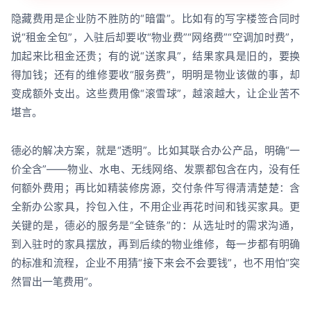
隐藏费用是企业防不胜防的“暗雷”。比如有的写字楼签合同时
说“租金全包”，入驻后却要收“物业费”“网络费”“空调加时费”，
加起来比租金还贵；有的说“送家具”，结果家具是旧的，要换
得加钱；还有的维修要收“服务费”，明明是物业该做的事，却
变成额外支出。这些费用像“滚雪球”，越滚越大，让企业苦不
堪言。
德必的解决方案，就是“透明”。比如其联合办公产品，明确“一
价全含”——物业、水电、无线网络、发票都包含在内，没有任
何额外费用；再比如精装修房源，交付条件写得清清楚楚：含
全新办公家具，拎包入住，不用企业再花时间和钱买家具。更
关键的是，德必的服务是“全链条”的：从选址时的需求沟通，
到入驻时的家具摆放，再到后续的物业维修，每一步都有明确
的标准和流程，企业不用猜“接下来会不会要钱”，也不用怕“突
然冒出一笔费用”。