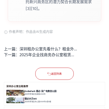
托新兴商务区的潜力契合长期发展需求
[3][10]。
作者声明：作品含AI生成内容
上一篇：
深圳租办公室先看什么？租金外还有哪些隐性成本要算？
下一篇：
2025年企业找商务办公室租赁中心会遇到哪些选址与成本隐形问题？
返回列表
深圳办公室出租推荐
DoBePark 德必·深广电数创公园
深圳市罗湖区怡景路2008号
面积 26500㎡
办公体验
数字创意产业
年轻力社区
德必水贝WE
深圳市罗湖区布心路3008号A座6楼
面积 12000㎡
地铁上盖
空中艺墅
水贝核心