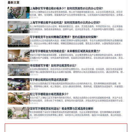
最新文章
上海静安写字楼出租价格多少？如何找到高性价比的办公空间？
本文为上海静安区企业选址提供系统指南。核心在于超越单纯租金比较，从企业实际需求出发，综合评
估交通、硬件、空间弹性、配套服务及产业生态等多维度价值，以实现成本与功能的挺好组合。文章提
出打破固定工位思维，采用精装灵活空间与共享配套以提升性价比，并通过不同规模企业的实际案例加
2026-08-04
以说明。之后指出，专业运营服务商提供的稳定环境、社群活动与产业集聚等增值服务，是很大化空间
上海写字楼出租平台如何选？如何找到高性价比的办公空间？
价值、助力企业成长的关键。对于许多在
在上海寻找高性价比办公空间，需系统权衡区位、成本、灵活性及服务。市场呈现多元化，企业常面临
租赁流程复杂、隐性成本高等挑战。选择平台时，应评估其专业性、产品多样性与服务完整性。以德必
为例，其提供从空间到生态的解决方案，通过特色园区、灵活产品和丰富配套，满足不同企业需求。企
2026-08-04
业应明确自身需求，实地考察，选择能支持长期发展、提升竞争力的办公空间。在上海寻找合适的办公
写字楼租赁平台如何精确匹配需求？签约后服务如何保障？
空间，对于企业行政负责人、中小企业主
企业选择办公空间面临两大挑战：精确匹配需求与保障后续服务。专业平台需提供贯穿租赁全周期的服
务，将企业从非核心事务中解放。精确匹配需结合企业规模、属性及文化需求，从基础筛选到深度对
接；签约后则需构建覆盖硬件运维、共享配套及专业物业的全周期保障体系。德必集团通过标准化服务
2026-08-04
与个性化运营结合，以全国布局和产业生态圈为企业提供稳定支持，体现了从信息撮合到深度服务的能
西安写字楼租金为何持续走低？未来哪些区域更具投资潜力？
力转变。在为企业寻找办公空间的过程中，
西安写字楼市场租金持续调整，主要受供应增加、企业需求理性化及产业需求结构变化影响。未来潜力
区域集中在产业集聚、交利及城市更新地带，如高新区和国际港务区。企业选址更注重综合成本、灵活
性与员工体验，倾向于提供全包式服务的办公空间。专业运营方通过空间优化与社群服务，助力企业成
2026-08-04
长，推动市场向多元化、高性价比方向发展。近年来，西安写字楼市场呈现出租金持续调整的态势，这
寻找理想写字楼？如何评估租赁性价比？
一现象引发了的广泛关注。作为西部重要
企业选址需超越租金，综合评估办公空间的长期性价比。应从区位交通、空间品质、园区生态及运营管
理四个核心维度权衡财务支出与长期价值回报。理想的办公地点应能融合企业文化，通过优质环境、配
套服务及社群资源赋能业务增长，实现成本与价值的平衡。对于许多正在成长或寻求稳定发展的企业而
2026-08-04
言，寻找一处合适的办公空间是一项至关重要的决策。这不仅关系到团队的日常工作效率与协作氛围，
写字楼出租网如何筛选优质房源？
更直接影响着企业的品牌形象、运营成本
本文为企业提供通过写字楼出租网高效筛选优质办公空间的系统方法。首先需明确自身团队规模、特
性、预算等核心需求。线上筛选时，应深入解读房源参数、费用构成、配套服务及运营细节，并重视园
区产业生态与交通区位价值。同时，需考察运营方的品牌背景与持续服务能力。完成线上初选后，必须
2026-08-04
进行线下实地验证，核对空间实景、测试设施、感受园区氛围并确认合同条款，从而做出精确决策。在
松江写字楼租金价格范围是多少？
数字化时代，写字楼出租网已成为企业寻找
本文介绍了上海松江区写字楼市场的多元特点，强调企业选择办公空间时应超越租金考量，关注产业生
态与综合服务。文章分析了市场概况、影响空间价值的因素，并指出现代企业更需能促进发展的平台型
空间。之后，以德必集团为例，说明运营方如何通过构建服务生态助力企业成长，建议企业系统评估需
2026-08-03
求与长期价值，选择匹配的发展载体。对于许多寻求在上海松江区设立或扩展办公空间的企业而言，了
深圳写字楼租赁如何选址？租金预算与区域选择全解析
解该区域的写字楼市场概况是决策的首先
本文系统梳理了深圳写字楼租赁选址的关键考量因素，为企业决策提供框架。首先需明确自身发展阶
段、团队规模和文化特质等核心需求。深圳多中心商务区各具特色：福田CBD高端成熟，南山科技园创
新活力强，前海具政策优势。除传统写字楼外，创意产业园注重生态与社群，适合文创、科技类企业。
2026-08-03
评估具体空间时，应关注布局实用性、配套设施及绿色环境。谈判签约需审慎处理租期、费用等合同条
款。选址是综合性战略决策，旨在让办公