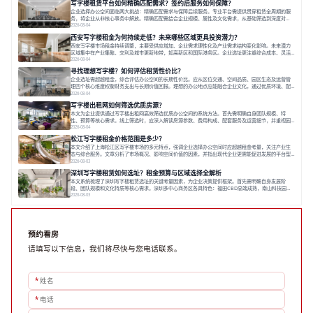
写字楼租赁平台如何精确匹配需求？签约后服务如何保障？
空间，对于企业行政负责人、中小企业主
企业选择办公空间面临两大挑战：精确匹配需求与保障后续服务。专业平台需提供贯穿租赁全周期的服
务，将企业从非核心事务中解放。精确匹配需结合企业规模、属性及文化需求，从基础筛选到深度对
接；签约后则需构建覆盖硬件运维、共享配套及专业物业的全周期保障体系。德必集团通过标准化服务
2026-08-04
与个性化运营结合，以全国布局和产业生态圈为企业提供稳定支持，体现了从信息撮合到深度服务的能
西安写字楼租金为何持续走低？未来哪些区域更具投资潜力？
力转变。在为企业寻找办公空间的过程中，
西安写字楼市场租金持续调整，主要受供应增加、企业需求理性化及产业需求结构变化影响。未来潜力
区域集中在产业集聚、交利及城市更新地带，如高新区和国际港务区。企业选址更注重综合成本、灵活
性与员工体验，倾向于提供全包式服务的办公空间。专业运营方通过空间优化与社群服务，助力企业成
2026-08-04
长，推动市场向多元化、高性价比方向发展。近年来，西安写字楼市场呈现出租金持续调整的态势，这
寻找理想写字楼？如何评估租赁性价比？
一现象引发了的广泛关注。作为西部重要
企业选址需超越租金，综合评估办公空间的长期性价比。应从区位交通、空间品质、园区生态及运营管
理四个核心维度权衡财务支出与长期价值回报。理想的办公地点应能融合企业文化，通过优质环境、配
套服务及社群资源赋能业务增长，实现成本与价值的平衡。对于许多正在成长或寻求稳定发展的企业而
2026-08-04
言，寻找一处合适的办公空间是一项至关重要的决策。这不仅关系到团队的日常工作效率与协作氛围，
写字楼出租网如何筛选优质房源？
更直接影响着企业的品牌形象、运营成本
本文为企业提供通过写字楼出租网高效筛选优质办公空间的系统方法。首先需明确自身团队规模、特
性、预算等核心需求。线上筛选时，应深入解读房源参数、费用构成、配套服务及运营细节，并重视园
区产业生态与交通区位价值。同时，需考察运营方的品牌背景与持续服务能力。完成线上初选后，必须
2026-08-04
进行线下实地验证，核对空间实景、测试设施、感受园区氛围并确认合同条款，从而做出精确决策。在
松江写字楼租金价格范围是多少？
数字化时代，写字楼出租网已成为企业寻找
本文介绍了上海松江区写字楼市场的多元特点，强调企业选择办公空间时应超越租金考量，关注产业生
态与综合服务。文章分析了市场概况、影响空间价值的因素，并指出现代企业更需能促进发展的平台型
空间。之后，以德必集团为例，说明运营方如何通过构建服务生态助力企业成长，建议企业系统评估需
2026-08-03
求与长期价值，选择匹配的发展载体。对于许多寻求在上海松江区设立或扩展办公空间的企业而言，了
深圳写字楼租赁如何选址？租金预算与区域选择全解析
解该区域的写字楼市场概况是决策的首先
本文系统梳理了深圳写字楼租赁选址的关键考量因素，为企业决策提供框架。首先需明确自身发展阶
段、团队规模和文化特质等核心需求。深圳多中心商务区各具特色：福田CBD高端成熟，南山科技园创
新活力强，前海具政策优势。除传统写字楼外，创意产业园注重生态与社群，适合文创、科技类企业。
2026-08-03
评估具体空间时，应关注布局实用性、配套设施及绿色环境。谈判签约需审慎处理租期、费用等合同条
款。选址是综合性战略决策，旨在让办公
预约看房
请填写以下信息，我们将尽快与您电话联系。
*
姓名
*
电话