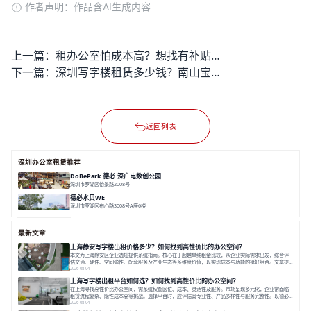
作者声明：作品含AI生成内容
上一篇：
租办公室怕成本高？想找有补贴又匹配产业的区域？
下一篇：
深圳写字楼租赁多少钱？南山宝安前海等热门区域租金行情大揭秘
返回列表
深圳办公室租赁推荐
DoBePark 德必·深广电数创公园
深圳市罗湖区怡景路2008号
面积 26500㎡
办公体验
数字创意产业
年轻力社区
德必水贝WE
深圳市罗湖区布心路3008号A座6楼
面积 12000㎡
地铁上盖
空中艺墅
水贝核心
最新文章
上海静安写字楼出租价格多少？如何找到高性价比的办公空间？
本文为上海静安区企业选址提供系统指南。核心在于超越单纯租金比较，从企业实际需求出发，综合评
估交通、硬件、空间弹性、配套服务及产业生态等多维度价值，以实现成本与功能的挺好组合。文章提
出打破固定工位思维，采用精装灵活空间与共享配套以提升性价比，并通过不同规模企业的实际案例加
2026-08-04
以说明。之后指出，专业运营服务商提供的稳定环境、社群活动与产业集聚等增值服务，是很大化空间
上海写字楼出租平台如何选？如何找到高性价比的办公空间？
价值、助力企业成长的关键。对于许多在
在上海寻找高性价比办公空间，需系统权衡区位、成本、灵活性及服务。市场呈现多元化，企业常面临
租赁流程复杂、隐性成本高等挑战。选择平台时，应评估其专业性、产品多样性与服务完整性。以德必
为例，其提供从空间到生态的解决方案，通过特色园区、灵活产品和丰富配套，满足不同企业需求。企
2026-08-04
业应明确自身需求，实地考察，选择能支持长期发展、提升竞争力的办公空间。在上海寻找合适的办公