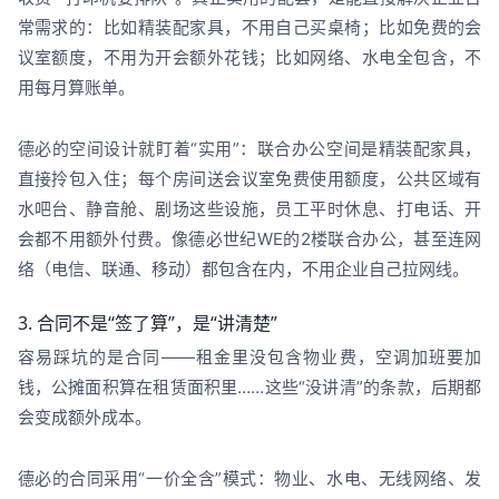
常需求的：比如精装配家具，不用自己买桌椅；比如免费的会
议室额度，不用为开会额外花钱；比如网络、水电全包含，不
用每月算账单。
德必的空间设计就盯着“实用”：联合办公空间是精装配家具，
直接拎包入住；每个房间送会议室免费使用额度，公共区域有
水吧台、静音舱、剧场这些设施，员工平时休息、打电话、开
会都不用额外付费。像德必世纪WE的2楼联合办公，甚至连网
络（电信、联通、移动）都包含在内，不用企业自己拉网线。
3. 合同不是“签了算”，是“讲清楚”
容易踩坑的是合同——租金里没包含物业费，空调加班要加
钱，公摊面积算在租赁面积里……这些“没讲清”的条款，后期都
会变成额外成本。
德必的合同采用“一价全含”模式：物业、水电、无线网络、发