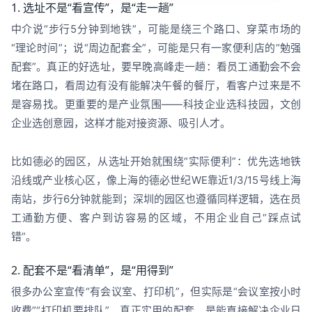
1. 选址不是“看宣传”，是“走一趟”
中介说“步行5分钟到地铁”，可能是绕三个路口、穿菜市场的
“理论时间”；说“周边配套全”，可能是只有一家便利店的“勉强
配套”。真正的好选址，要早晚高峰走一趟：看员工通勤会不会
堵在路口，看周边有没有能解决午餐的餐厅，看客户过来是不
是容易找。更重要的是产业氛围——科技企业选科技园，文创
企业选创意园，这样才能对接资源、吸引人才。
比如德必的园区，从选址开始就围绕“实际便利”：优先选地铁
沿线或产业核心区，像上海的德必世纪WE靠近1/3/15号线上海
南站，步行6分钟就能到；深圳的园区也遵循同样逻辑，选在员
工通勤方便、客户到访容易的区域，不用企业自己“踩点试
错”。
2. 配套不是“看清单”，是“用得到”
很多办公室宣传“有会议室、打印机”，但实际是“会议室按小时
收费”“打印机要排队”。真正实用的配套，是能直接解决企业日