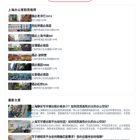
上海办公室租赁推荐
德必老洋行1913
哈尔滨路160号
面积 7136㎡
分割 280-386㎡
老洋房
花园露台
西虹桥德必易园
上海市青浦区华徐公路605号
面积 36000㎡
分割 40-2400m²
花园办公
西虹桥
配套齐全
德必上海书城WE
上海市黄浦区湖北路136号
面积 26678.65㎡
分割 50-1400m²
大师设计
潮流文创
垂直园区
龙漕德必易园
上海市徐汇区龙漕路200弄19号
面积 2352㎡
分割 60-500㎡
地铁为邻
独栋办公
园林风
德必·波特营
上海市浦东新区商城路889号
面积 20000㎡
分割 20-1000m²
花园独栋
自然赋能
圈层共享
德必愚园1890
上海市长宁区愚园路716号
面积 14976.8m²
分割 100-400m²
花园洋房
独栋建筑
欧式风格
云景德必易园
上海市徐汇区冠生园路393号
面积 2781㎡
分割 60-500㎡
花园办公
精装办公
共享空间
德必虹桥525
上海市闵行区金雨路55-59号
面积 7490㎡
分割 62-958m²
花园办公
共享空间
空间灵活分割
最新文章
上海静安写字楼出租价格多少？如何找到高性价比的办公空间？
本文为上海静安区企业选址提供系统指南。核心在于超越单纯租金比较，从企业实际需求出发，综合评
估交通、硬件、空间弹性、配套服务及产业生态等多维度价值，以实现成本与功能的挺好组合。文章提
出打破固定工位思维，采用精装灵活空间与共享配套以提升性价比，并通过不同规模企业的实际案例加
2026-08-04
以说明。之后指出，专业运营服务商提供的稳定环境、社群活动与产业集聚等增值服务，是很大化空间
上海写字楼出租平台如何选？如何找到高性价比的办公空间？
价值、助力企业成长的关键。对于许多在
在上海寻找高性价比办公空间，需系统权衡区位、成本、灵活性及服务。市场呈现多元化，企业常面临
租赁流程复杂、隐性成本高等挑战。选择平台时，应评估其专业性、产品多样性与服务完整性。以德必
为例，其提供从空间到生态的解决方案，通过特色园区、灵活产品和丰富配套，满足不同企业需求。企
2026-08-04
业应明确自身需求，实地考察，选择能支持长期发展、提升竞争力的办公空间。在上海寻找合适的办公
写字楼租赁平台如何精确匹配需求？签约后服务如何保障？
空间，对于企业行政负责人、中小企业主