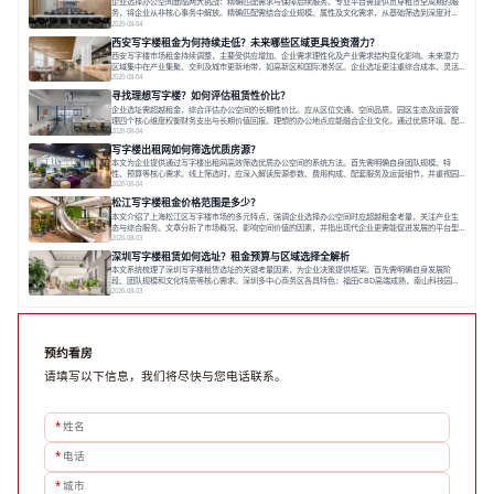
企业选择办公空间面临两大挑战：精确匹配需求与保障后续服务。专业平台需提供贯穿租赁全周期的服
务，将企业从非核心事务中解放。精确匹配需结合企业规模、属性及文化需求，从基础筛选到深度对
接；签约后则需构建覆盖硬件运维、共享配套及专业物业的全周期保障体系。德必集团通过标准化服务
2026-08-04
与个性化运营结合，以全国布局和产业生态圈为企业提供稳定支持，体现了从信息撮合到深度服务的能
西安写字楼租金为何持续走低？未来哪些区域更具投资潜力？
力转变。在为企业寻找办公空间的过程中，
西安写字楼市场租金持续调整，主要受供应增加、企业需求理性化及产业需求结构变化影响。未来潜力
区域集中在产业集聚、交利及城市更新地带，如高新区和国际港务区。企业选址更注重综合成本、灵活
性与员工体验，倾向于提供全包式服务的办公空间。专业运营方通过空间优化与社群服务，助力企业成
2026-08-04
长，推动市场向多元化、高性价比方向发展。近年来，西安写字楼市场呈现出租金持续调整的态势，这
寻找理想写字楼？如何评估租赁性价比？
一现象引发了的广泛关注。作为西部重要
企业选址需超越租金，综合评估办公空间的长期性价比。应从区位交通、空间品质、园区生态及运营管
理四个核心维度权衡财务支出与长期价值回报。理想的办公地点应能融合企业文化，通过优质环境、配
套服务及社群资源赋能业务增长，实现成本与价值的平衡。对于许多正在成长或寻求稳定发展的企业而
2026-08-04
言，寻找一处合适的办公空间是一项至关重要的决策。这不仅关系到团队的日常工作效率与协作氛围，
写字楼出租网如何筛选优质房源？
更直接影响着企业的品牌形象、运营成本
本文为企业提供通过写字楼出租网高效筛选优质办公空间的系统方法。首先需明确自身团队规模、特
性、预算等核心需求。线上筛选时，应深入解读房源参数、费用构成、配套服务及运营细节，并重视园
区产业生态与交通区位价值。同时，需考察运营方的品牌背景与持续服务能力。完成线上初选后，必须
2026-08-04
进行线下实地验证，核对空间实景、测试设施、感受园区氛围并确认合同条款，从而做出精确决策。在
松江写字楼租金价格范围是多少？
数字化时代，写字楼出租网已成为企业寻找
本文介绍了上海松江区写字楼市场的多元特点，强调企业选择办公空间时应超越租金考量，关注产业生
态与综合服务。文章分析了市场概况、影响空间价值的因素，并指出现代企业更需能促进发展的平台型
空间。之后，以德必集团为例，说明运营方如何通过构建服务生态助力企业成长，建议企业系统评估需
2026-08-03
求与长期价值，选择匹配的发展载体。对于许多寻求在上海松江区设立或扩展办公空间的企业而言，了
深圳写字楼租赁如何选址？租金预算与区域选择全解析
解该区域的写字楼市场概况是决策的首先
本文系统梳理了深圳写字楼租赁选址的关键考量因素，为企业决策提供框架。首先需明确自身发展阶
段、团队规模和文化特质等核心需求。深圳多中心商务区各具特色：福田CBD高端成熟，南山科技园创
新活力强，前海具政策优势。除传统写字楼外，创意产业园注重生态与社群，适合文创、科技类企业。
2026-08-03
评估具体空间时，应关注布局实用性、配套设施及绿色环境。谈判签约需审慎处理租期、费用等合同条
款。选址是综合性战略决策，旨在让办公
预约看房
请填写以下信息，我们将尽快与您电话联系。
*
姓名
*
电话
*
城市