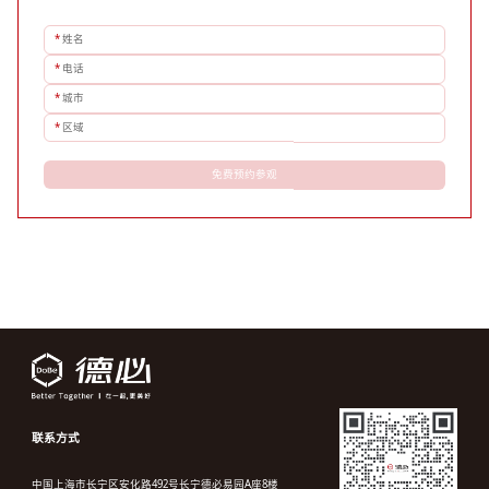
*
姓名
*
电话
*
城市
*
区域
免费预约参观
联系方式
中国上海市长宁区安化路492号长宁德必易园A座8楼