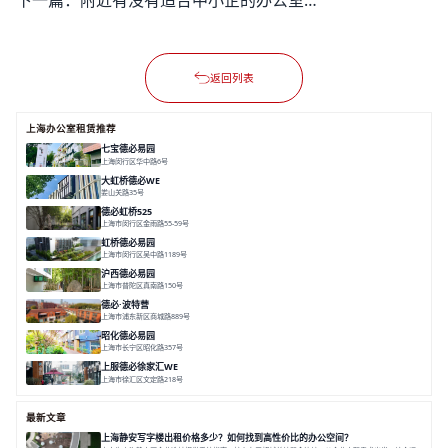
下一篇：
附近有没有适合中小企的办公室出租？租金和配套符合需求吗？
返回列表
上海办公室租赁推荐
七宝德必易园
上海闵行区华中路6号
面积 25000㎡
分割 50-14000m²
近商圈
近轨交
全配套
大虹桥德必WE
娄山关路35号
面积 14976.8㎡
分割 100-1798.54m²
智慧办公
共享空间
花园露台
德必虹桥525
上海市闵行区金雨路55-59号
面积 7490㎡
分割 62-958m²
花园办公
共享空间
空间灵活分割
虹桥德必易园
上海市闵行区吴中路1189号
面积 24997.91㎡
分割 47-1000m²
高性价比
近商圈
精装办公
沪西德必易园
上海市普陀区真南路150号
面积 8377.7㎡
分割 30-1000m²
上海西
真如芯
文创地
德必·波特营
上海市浦东新区商城路889号
面积 20000㎡
分割 20-1000m²
花园独栋
自然赋能
圈层共享
昭化德必易园
上海市长宁区昭化路357号
面积 12466㎡
分割 43-150㎡
花园办公
共享空间
上服德必徐家汇WE
上海市徐汇区文定路218号
面积 35523.42㎡
分割 30-1500㎡
创艺术
创意办公
舒适高效
最新文章
上海静安写字楼出租价格多少？如何找到高性价比的办公空间？