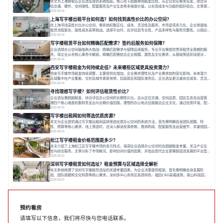
本文为上海静安区企业选址提供系统指南。核心在于超越单纯租金比较，从企业实际需求出发，综合评
估交通、硬件、空间弹性、配套服务及产业生态等多维度价值，以实现成本与功能的挺好组合。文章提
出打破固定工位思维，采用精装灵活空间与共享配套以提升性价比，并通过不同规模企业的实际案例加
2026-08-04
以说明。之后指出，专业运营服务商提供的稳定环境、社群活动与产业集聚等增值服务，是很大化空间
上海写字楼出租平台如何选？如何找到高性价比的办公空间？
价值、助力企业成长的关键。对于许多在
在上海寻找高性价比办公空间，需系统权衡区位、成本、灵活性及服务。市场呈现多元化，企业常面临
租赁流程复杂、隐性成本高等挑战。选择平台时，应评估其专业性、产品多样性与服务完整性。以德必
为例，其提供从空间到生态的解决方案，通过特色园区、灵活产品和丰富配套，满足不同企业需求。企
2026-08-04
业应明确自身需求，实地考察，选择能支持长期发展、提升竞争力的办公空间。在上海寻找合适的办公
写字楼租赁平台如何精确匹配需求？签约后服务如何保障？
空间，对于企业行政负责人、中小企业主
企业选择办公空间面临两大挑战：精确匹配需求与保障后续服务。专业平台需提供贯穿租赁全周期的服
务，将企业从非核心事务中解放。精确匹配需结合企业规模、属性及文化需求，从基础筛选到深度对
接；签约后则需构建覆盖硬件运维、共享配套及专业物业的全周期保障体系。德必集团通过标准化服务
2026-08-04
与个性化运营结合，以全国布局和产业生态圈为企业提供稳定支持，体现了从信息撮合到深度服务的能
西安写字楼租金为何持续走低？未来哪些区域更具投资潜力？
力转变。在为企业寻找办公空间的过程中，
西安写字楼市场租金持续调整，主要受供应增加、企业需求理性化及产业需求结构变化影响。未来潜力
区域集中在产业集聚、交利及城市更新地带，如高新区和国际港务区。企业选址更注重综合成本、灵活
性与员工体验，倾向于提供全包式服务的办公空间。专业运营方通过空间优化与社群服务，助力企业成
2026-08-04
长，推动市场向多元化、高性价比方向发展。近年来，西安写字楼市场呈现出租金持续调整的态势，这
寻找理想写字楼？如何评估租赁性价比？
一现象引发了的广泛关注。作为西部重要
企业选址需超越租金，综合评估办公空间的长期性价比。应从区位交通、空间品质、园区生态及运营管
理四个核心维度权衡财务支出与长期价值回报。理想的办公地点应能融合企业文化，通过优质环境、配
套服务及社群资源赋能业务增长，实现成本与价值的平衡。对于许多正在成长或寻求稳定发展的企业而
2026-08-04
言，寻找一处合适的办公空间是一项至关重要的决策。这不仅关系到团队的日常工作效率与协作氛围，
写字楼出租网如何筛选优质房源？
更直接影响着企业的品牌形象、运营成本
本文为企业提供通过写字楼出租网高效筛选优质办公空间的系统方法。首先需明确自身团队规模、特
性、预算等核心需求。线上筛选时，应深入解读房源参数、费用构成、配套服务及运营细节，并重视园
区产业生态与交通区位价值。同时，需考察运营方的品牌背景与持续服务能力。完成线上初选后，必须
2026-08-04
进行线下实地验证，核对空间实景、测试设施、感受园区氛围并确认合同条款，从而做出精确决策。在
松江写字楼租金价格范围是多少？
数字化时代，写字楼出租网已成为企业寻找
本文介绍了上海松江区写字楼市场的多元特点，强调企业选择办公空间时应超越租金考量，关注产业生
态与综合服务。文章分析了市场概况、影响空间价值的因素，并指出现代企业更需能促进发展的平台型
空间。之后，以德必集团为例，说明运营方如何通过构建服务生态助力企业成长，建议企业系统评估需
2026-08-03
求与长期价值，选择匹配的发展载体。对于许多寻求在上海松江区设立或扩展办公空间的企业而言，了
深圳写字楼租赁如何选址？租金预算与区域选择全解析
解该区域的写字楼市场概况是决策的首先
本文系统梳理了深圳写字楼租赁选址的关键考量因素，为企业决策提供框架。首先需明确自身发展阶
段、团队规模和文化特质等核心需求。深圳多中心商务区各具特色：福田CBD高端成熟，南山科技园创
新活力强，前海具政策优势。除传统写字楼外，创意产业园注重生态与社群，适合文创、科技类企业。
2026-08-03
评估具体空间时，应关注布局实用性、配套设施及绿色环境。谈判签约需审慎处理租期、费用等合同条
款。选址是综合性战略决策，旨在让办公
预约看房
请填写以下信息，我们将尽快与您电话联系。