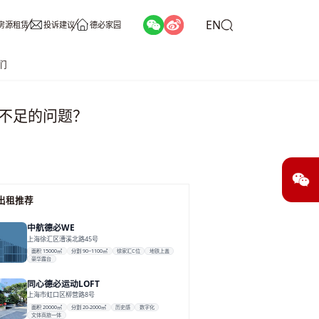
EN
房源租赁
投诉建议
德必家园
们
不足的问题？
出租推荐
中航德必WE
上海徐汇区漕溪北路45号
面积 15000㎡
分割 90~1100㎡
徐家汇C位
地铁上盖
豪华露台
同心德必运动LOFT
上海市虹口区柳营路8号
面积 20000㎡
分割 20-2000㎡
历史感
数字化
文体商旅一体