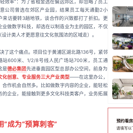
、轻效率”：为了省租金选在偏远郊区，却忽略了员工
创意公司曾选在郊区产业园，结果员工每天通勤2小
客户来访要转3趟地铁，谈合作的兴致都打了折扣。更
企业做数字科技，却选在以制造业为主的园区，不仅
（设计类人才更愿意往文化氛围浓的区域走）。
决了这个痛点。项目位于黄浦区湖北路136号，紧邻
站600米、1/2/8号线人民广场站700米，员工通
这是
德必集团
先进垂直园区型总部办公空间，前身为
文化创意、专业服务三大产业类型
——在这里办公，
、合作机会自然多。比如做数字内容的企业，能轻松
务的企业，能接触到更多文化科技类客户，业务拓展
预约看房
”成为“预算刺客”
请填写以