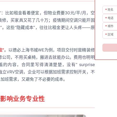
*
姓名
”：比如租金看着便宜，但物业费要30元/平/月，空
*
电话
装修，买家具又花了几十万；疫情期间空调只能开固
*
城市
”。这些“隐藏成本”，往往比租金更让人头疼——原
*
区域
住”
。以德必上海书城WE为例，项目交付时是精装修
修公司，不用买桌椅，搬进去就能办公。费用也明明
内容，合同里写得清清楚楚，没有“ surprise
时独立VRV空调，企业可以根据加班需求控制开关，不
了加班需求，又避免了不必要的成本。
”影响业务专业性