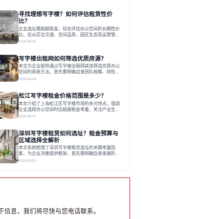
和国际港务区。企业选址更注重综合成本、灵活性与
员工体验，倾向于提供全包式服务的办公空间。专业
寻找理想写字楼？如何评估租赁性价
运营方通过空间优化与社群服务，助力企业成长，推
动市场向多元化、高性价比方向发展。近年来，西安
比？
写字楼市场呈现出租金持续调整的态势，这一现象引
企业选址需超越租金，综合评估办公空间的长期性价
发了的广泛关注。作为西部重要
比。应从区位交通、空间品质、园区生态及运营管理
四个核心维度权衡财务支出与长期价值回报。理想的
2026-08-04
办公地点应能融合企业文化，通过优质环境、配套服
务及社群资源赋能业务增长，实现成本与价值的平
写字楼出租网如何筛选优质房源？
衡。对于许多正在成长或寻求稳定发展的企业而言，
寻找一处合适的办公空间是一项至关重要的决策。这
本文为企业提供通过写字楼出租网高效筛选优质办公
不仅关系到团队的日常工作效率与协作氛围，更直接
空间的系统方法。首先需明确自身团队规模、特性、
影响着企业的品牌形象、运营成本
预算等核心需求。线上筛选时，应深入解读房源参
2026-08-04
数、费用构成、配套服务及运营细节，并重视园区产
业生态与交通区位价值。同时，需考察运营方的品牌
松江写字楼租金价格范围是多少？
背景与持续服务能力。完成线上初选后，必须进行线
下实地验证，核对空间实景、测试设施、感受园区氛
本文介绍了上海松江区写字楼市场的多元特点，强调
围并确认合同条款，从而做出精确决策。在数字化时
企业选择办公空间时应超越租金考量，关注产业生态
代，写字楼出租网已成为企业寻找
与综合服务。文章分析了市场概况、影响空间价值的
2026-08-03
因素，并指出现代企业更需能促进发展的平台型空
间。之后，以德必集团为例，说明运营方如何通过构
深圳写字楼租赁如何选址？租金预算与
建服务生态助力企业成长，建议企业系统评估需求与
长期价值，选择匹配的发展载体。对于许多寻求在上
区域选择全解析
海松江区设立或扩展办公空间的企业而言，了解该区
本文系统梳理了深圳写字楼租赁选址的关键考量因
域的写字楼市场概况是决策的首先
素，为企业决策提供框架。首先需明确自身发展阶
段、团队规模和文化特质等核心需求。深圳多中心商
2026-08-03
务区各具特色：福田CBD高端成熟，南山科技园创新
活力强，前海具政策优势。除传统写字楼外，创意产
业园注重生态与社群，适合文创、科技类企业。评估
具体空间时，应关注布局实用性、配套设施及绿色环
境。谈判签约需审慎处理租期、费用等合同条款。选
址是综合性战略决策，旨在让办公
下信息，我们将尽快与您电话联系。