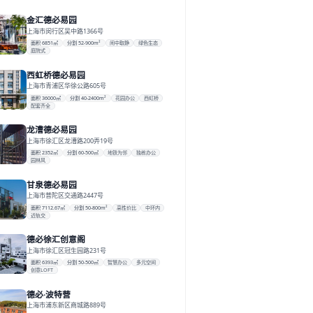
金汇德必易园
上海市闵行区吴中路1366号
面积 6851㎡
分割 52-900m²
闹中取静
绿色生态
庭院式
西虹桥德必易园
上海市青浦区华徐公路605号
面积 36000㎡
分割 40-2400m²
花园办公
西虹桥
配套齐全
龙漕德必易园
上海市徐汇区龙漕路200弄19号
面积 2352㎡
分割 60-500㎡
地铁为邻
独栋办公
园林风
甘泉德必易园
上海市普陀区交通路2447号
面积 7112.67㎡
分割 50-800m²
高性价比
中环内
近轨交
德必徐汇创意阁
上海市徐汇区冠生园路231号
面积 6393㎡
分割 50-500㎡
智慧办公
多元空间
创意LOFT
德必·波特营
上海市浦东新区商城路889号