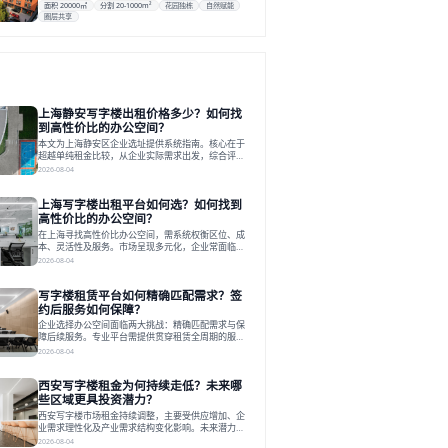
面积 20000㎡
分割 20-1000m²
花园独栋
自然赋能
圈层共享
上海静安写字楼出租价格多少？如何找
到高性价比的办公空间？
本文为上海静安区企业选址提供系统指南。核心在于
超越单纯租金比较，从企业实际需求出发，综合评估
交通、硬件、空间弹性、配套服务及产业生态等多维
2026-08-04
度价值，以实现成本与功能的挺好组合。文章提出打
破固定工位思维，采用精装灵活空间与共享配套以提
上海写字楼出租平台如何选？如何找到
升性价比，并通过不同规模企业的实际案例加以说
明。之后指出，专业运营服务商提供的稳定环境、社
高性价比的办公空间？
群活动与产业集聚等增值服务，是很大化空间价值、
在上海寻找高性价比办公空间，需系统权衡区位、成
助力企业成长的关键。对于许多在
本、灵活性及服务。市场呈现多元化，企业常面临租
赁流程复杂、隐性成本高等挑战。选择平台时，应评
2026-08-04
估其专业性、产品多样性与服务完整性。以德必为
例，其提供从空间到生态的解决方案，通过特色园
写字楼租赁平台如何精确匹配需求？签
区、灵活产品和丰富配套，满足不同企业需求。企业
应明确自身需求，实地考察，选择能支持长期发展、
约后服务如何保障？
提升竞争力的办公空间。在上海寻找合适的办公空
企业选择办公空间面临两大挑战：精确匹配需求与保
间，对于企业行政负责人、中小企业主
障后续服务。专业平台需提供贯穿租赁全周期的服
务，将企业从非核心事务中解放。精确匹配需结合企
2026-08-04
业规模、属性及文化需求，从基础筛选到深度对接；
签约后则需构建覆盖硬件运维、共享配套及专业物业
西安写字楼租金为何持续走低？未来哪
的全周期保障体系。德必集团通过标准化服务与个性
化运营结合，以全国布局和产业生态圈为企业提供稳
些区域更具投资潜力？
定支持，体现了从信息撮合到深度服务的能力转变。
西安写字楼市场租金持续调整，主要受供应增加、企
在为企业寻找办公空间的过程中，
业需求理性化及产业需求结构变化影响。未来潜力区
域集中在产业集聚、交利及城市更新地带，如高新区
2026-08-04