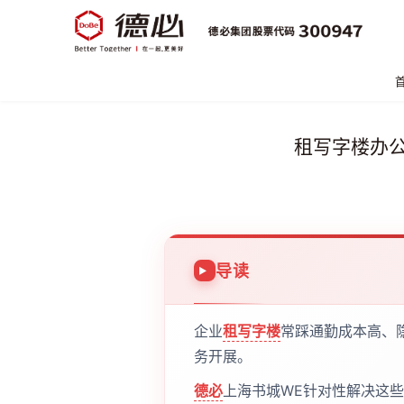
租写字楼办
导读
企业
租写字楼
常踩通勤成本高、
务开展。
德必
上海书城WE针对性解决这