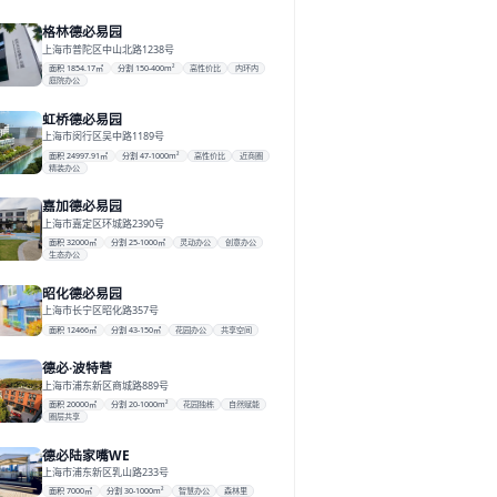
格林德必易园
上海市普陀区中山北路1238号
面积 1854.17㎡
分割 150-400m²
高性价比
内环内
庭院办公
虹桥德必易园
上海市闵行区吴中路1189号
面积 24997.91㎡
分割 47-1000m²
高性价比
近商圈
精装办公
嘉加德必易园
上海市嘉定区环城路2390号
面积 32000㎡
分割 25-1000㎡
灵动办公
创意办公
生态办公
昭化德必易园
上海市长宁区昭化路357号
面积 12466㎡
分割 43-150㎡
花园办公
共享空间
德必·波特营
上海市浦东新区商城路889号
面积 20000㎡
分割 20-1000m²
花园独栋
自然赋能
圈层共享
德必陆家嘴WE
上海市浦东新区乳山路233号
面积 7000㎡
分割 30-1000m²
智慧办公
森林里