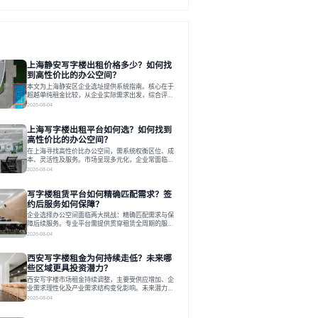
上海静安写字楼出租价格多少？如何找
到高性价比的办公空间？
本文为上海静安区企业选址提供系统指南。核心在于
超越单纯租金比较，从企业实际需求出发，综合评估
交通、硬件、空间弹性、配套服务及产业生态等多维
2026-08-04
度价值，以实现成本与功能的挺好组合。文章提出打
破固定工位思维，采用精装灵活空间与共享配套以提
上海写字楼出租平台如何选？如何找到
升性价比，并通过不同规模企业的实际案例加以说
明。之后指出，专业运营服务商提供的稳定环境、社
高性价比的办公空间？
群活动与产业集聚等增值服务，是很大化空间价值、
在上海寻找高性价比办公空间，需系统权衡区位、成
助力企业成长的关键。对于许多在
本、灵活性及服务。市场呈现多元化，企业常面临租
赁流程复杂、隐性成本高等挑战。选择平台时，应评
2026-08-04
估其专业性、产品多样性与服务完整性。以德必为
例，其提供从空间到生态的解决方案，通过特色园
写字楼租赁平台如何精确匹配需求？签
区、灵活产品和丰富配套，满足不同企业需求。企业
应明确自身需求，实地考察，选择能支持长期发展、
约后服务如何保障？
提升竞争力的办公空间。在上海寻找合适的办公空
企业选择办公空间面临两大挑战：精确匹配需求与保
间，对于企业行政负责人、中小企业主
障后续服务。专业平台需提供贯穿租赁全周期的服
务，将企业从非核心事务中解放。精确匹配需结合企
2026-08-04
业规模、属性及文化需求，从基础筛选到深度对接；
签约后则需构建覆盖硬件运维、共享配套及专业物业
西安写字楼租金为何持续走低？未来哪
的全周期保障体系。德必集团通过标准化服务与个性
化运营结合，以全国布局和产业生态圈为企业提供稳
些区域更具投资潜力？
定支持，体现了从信息撮合到深度服务的能力转变。
西安写字楼市场租金持续调整，主要受供应增加、企
在为企业寻找办公空间的过程中，
业需求理性化及产业需求结构变化影响。未来潜力区
域集中在产业集聚、交利及城市更新地带，如高新区
2026-08-04
和国际港务区。企业选址更注重综合成本、灵活性与
员工体验，倾向于提供全包式服务的办公空间。专业