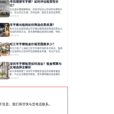
寻找理想写字楼？如何评估租赁性价
运营方通过空间优化与社群服务，助力企业成长，推
动市场向多元化、高性价比方向发展。近年来，西安
比？
写字楼市场呈现出租金持续调整的态势，这一现象引
企业选址需超越租金，综合评估办公空间的长期性价
发了的广泛关注。作为西部重要
比。应从区位交通、空间品质、园区生态及运营管理
四个核心维度权衡财务支出与长期价值回报。理想的
2026-08-04
办公地点应能融合企业文化，通过优质环境、配套服
务及社群资源赋能业务增长，实现成本与价值的平
写字楼出租网如何筛选优质房源？
衡。对于许多正在成长或寻求稳定发展的企业而言，
寻找一处合适的办公空间是一项至关重要的决策。这
本文为企业提供通过写字楼出租网高效筛选优质办公
不仅关系到团队的日常工作效率与协作氛围，更直接
空间的系统方法。首先需明确自身团队规模、特性、
影响着企业的品牌形象、运营成本
预算等核心需求。线上筛选时，应深入解读房源参
2026-08-04
数、费用构成、配套服务及运营细节，并重视园区产
业生态与交通区位价值。同时，需考察运营方的品牌
松江写字楼租金价格范围是多少？
背景与持续服务能力。完成线上初选后，必须进行线
下实地验证，核对空间实景、测试设施、感受园区氛
本文介绍了上海松江区写字楼市场的多元特点，强调
围并确认合同条款，从而做出精确决策。在数字化时
企业选择办公空间时应超越租金考量，关注产业生态
代，写字楼出租网已成为企业寻找
与综合服务。文章分析了市场概况、影响空间价值的
2026-08-03
因素，并指出现代企业更需能促进发展的平台型空
间。之后，以德必集团为例，说明运营方如何通过构
深圳写字楼租赁如何选址？租金预算与
建服务生态助力企业成长，建议企业系统评估需求与
长期价值，选择匹配的发展载体。对于许多寻求在上
区域选择全解析
海松江区设立或扩展办公空间的企业而言，了解该区
本文系统梳理了深圳写字楼租赁选址的关键考量因
域的写字楼市场概况是决策的首先
素，为企业决策提供框架。首先需明确自身发展阶
段、团队规模和文化特质等核心需求。深圳多中心商
2026-08-03
务区各具特色：福田CBD高端成熟，南山科技园创新
活力强，前海具政策优势。除传统写字楼外，创意产
业园注重生态与社群，适合文创、科技类企业。评估
具体空间时，应关注布局实用性、配套设施及绿色环
境。谈判签约需审慎处理租期、费用等合同条款。选
址是综合性战略决策，旨在让办公
下信息，我们将尽快与您电话联系。