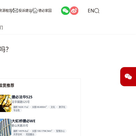
EN
房源租赁
投诉建议
德必家园
们
吗？
租赁推荐
德必法华525
法华镇路525号
面积 5428.17㎡
分割 60-800m²
文化
数字化
专业性
大虹桥德必WE
娄山关路35号
面积 14976.8㎡
分割 100-1798.54m²
智慧办公
共享空间
花园露台