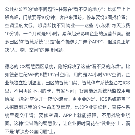
公共办公室的“效率问题”往往藏在“看不见的地方”：比如早上上
班高峰，门禁要等10分钟；客户来拜访，停车要绕3圈找位置；
空调温度太低，想调却找不到物业——这些“小麻烦”每天浪费
10分钟，一个月就是5小时，累积起来影响企业的运营节奏。很
多园区的“智慧系统”只是“装个摄像头”“弄个APP”，但没真正解
决“人、物、空间”的连接问题。
德必的ICS智慧园区系统，刚好解决了这些“看不见的麻烦”。比
如德必世纪WE的6楼192㎡空间，用的是24小时VRV空调，企
业能独立控制温度；园区的智慧门禁、智慧停车系统整合在ICS
里，不用再刷不同的卡，节省时间；智慧能源系统能监控用电
情况，避免“空调开一夜”的浪费。更重要的是，ICS系统覆盖了
从招商到退租的全生命周期管理，比如企业要续租，直接在系
统里提交申请；要修空调，APP上就能报障，不用找物业绕
圈。这种“全链路的智慧化”，让企业把时间花在“做业务”上，而
不是“解决办公室问题”上。