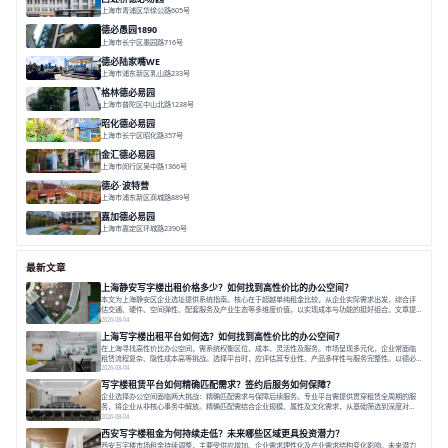
上海市青浦区华徐公路605号
面积 36000㎡
分割 40-2400m²
花园办公
西虹桥
配套齐全
德必愚园1890
上海市长宁区愚园路716号
面积 14976.8m²
分割 100-400m²
花园洋房
独栋建筑
欧式风格
德必陆家嘴WE
上海市浦东新区乳山路233号
面积 7000㎡
分割 30-1000m²
智慧办公
森林里
格林德必易园
上海市普陀区中山北路1238号
面积 1854.17㎡
分割 150-400m²
高性价比
内环内
庭院办公
昭化德必易园
上海市长宁区昭化路357号
面积 12466㎡
分割 43-150㎡
花园办公
共享空间
金汇德必易园
上海市闵行区吴中路1366号
面积 6851㎡
分割 52-900m²
闹中取静
绿色生态
庭院式
德必·波特营
上海市浦东新区商城路889号
面积 20000㎡
分割 20-1000m²
花园独栋
自然赋能
圈层共享
嘉加德必易园
上海市嘉定区环城路2390号
面积 32000㎡
分割 25-1000㎡
灵动办公
创意办公
生态办公
最新文章
上海静安写字楼出租价格多少？如何找到高性价比的办公空间？
本文为上海静安区企业选址提供系统指南。核心在于超越单纯租金比较，从企业实际需求出发，综合评
估交通、硬件、空间弹性、配套服务及产业生态等多维度价值，以实现成本与功能的挺好组合。文章提
出打破固定工位思维，采用精装灵活空间与共享配套以提升性价比，并通过不同规模企业的实际案例加
2026-08-04
以说明。之后指出，专业运营服务商提供的稳定环境、社群活动与产业集聚等增值服务，是很大化空间
上海写字楼出租平台如何选？如何找到高性价比的办公空间？
价值、助力企业成长的关键。对于许多在
在上海寻找高性价比办公空间，需系统权衡区位、成本、灵活性及服务。市场呈现多元化，企业常面临
租赁流程复杂、隐性成本高等挑战。选择平台时，应评估其专业性、产品多样性与服务完整性。以德必
为例，其提供从空间到生态的解决方案，通过特色园区、灵活产品和丰富配套，满足不同企业需求。企
2026-08-04
业应明确自身需求，实地考察，选择能支持长期发展、提升竞争力的办公空间。在上海寻找合适的办公
写字楼租赁平台如何精确匹配需求？签约后服务如何保障？
空间，对于企业行政负责人、中小企业主
企业选择办公空间面临两大挑战：精确匹配需求与保障后续服务。专业平台需提供贯穿租赁全周期的服
务，将企业从非核心事务中解放。精确匹配需结合企业规模、属性及文化需求，从基础筛选到深度对
接；签约后则需构建覆盖硬件运维、共享配套及专业物业的全周期保障体系。德必集团通过标准化服务
2026-08-04
与个性化运营结合，以全国布局和产业生态圈为企业提供稳定支持，体现了从信息撮合到深度服务的能
西安写字楼租金为何持续走低？未来哪些区域更具投资潜力？
力转变。在为企业寻找办公空间的过程中，
西安写字楼市场租金持续调整，主要受供应增加、企业需求理性化及产业需求结构变化影响。未来潜力