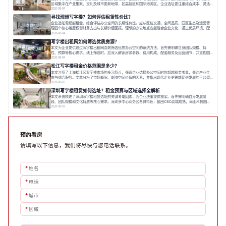
区域集中在产业集聚、交利及城市更新地带，如高新区和国际港务区。企业选址更注重综合成本、灵活
性与员工体验，倾向于提供全包式服务的办公空间。专业运营方通过空间优化与社群服务，助力企业成
2026-08-04
长，推动市场向多元化、高性价比方向发展。近年来，西安写字楼市场呈现出租金持续调整的态势，这
寻找理想写字楼？如何评估租赁性价比？
一现象引发了的广泛关注。作为西部重要
企业选址需超越租金，综合评估办公空间的长期性价比。应从区位交通、空间品质、园区生态及运营管
理四个核心维度权衡财务支出与长期价值回报。理想的办公地点应能融合企业文化，通过优质环境、配
套服务及社群资源赋能业务增长，实现成本与价值的平衡。对于许多正在成长或寻求稳定发展的企业而
2026-08-04
言，寻找一处合适的办公空间是一项至关重要的决策。这不仅关系到团队的日常工作效率与协作氛围，
写字楼出租网如何筛选优质房源？
更直接影响着企业的品牌形象、运营成本
本文为企业提供通过写字楼出租网高效筛选优质办公空间的系统方法。首先需明确自身团队规模、特
性、预算等核心需求。线上筛选时，应深入解读房源参数、费用构成、配套服务及运营细节，并重视园
区产业生态与交通区位价值。同时，需考察运营方的品牌背景与持续服务能力。完成线上初选后，必须
2026-08-04
进行线下实地验证，核对空间实景、测试设施、感受园区氛围并确认合同条款，从而做出精确决策。在
松江写字楼租金价格范围是多少？
数字化时代，写字楼出租网已成为企业寻找
本文介绍了上海松江区写字楼市场的多元特点，强调企业选择办公空间时应超越租金考量，关注产业生
态与综合服务。文章分析了市场概况、影响空间价值的因素，并指出现代企业更需能促进发展的平台型
空间。之后，以德必集团为例，说明运营方如何通过构建服务生态助力企业成长，建议企业系统评估需
2026-08-03
求与长期价值，选择匹配的发展载体。对于许多寻求在上海松江区设立或扩展办公空间的企业而言，了
深圳写字楼租赁如何选址？租金预算与区域选择全解析
解该区域的写字楼市场概况是决策的首先
本文系统梳理了深圳写字楼租赁选址的关键考量因素，为企业决策提供框架。首先需明确自身发展阶
段、团队规模和文化特质等核心需求。深圳多中心商务区各具特色：福田CBD高端成熟，南山科技园创
新活力强，前海具政策优势。除传统写字楼外，创意产业园注重生态与社群，适合文创、科技类企业。
2026-08-03
评估具体空间时，应关注布局实用性、配套设施及绿色环境。谈判签约需审慎处理租期、费用等合同条
款。选址是综合性战略决策，旨在让办公
预约看房
请填写以下信息，我们将尽快与您电话联系。
*
姓名
*
电话
*
城市
*
区域