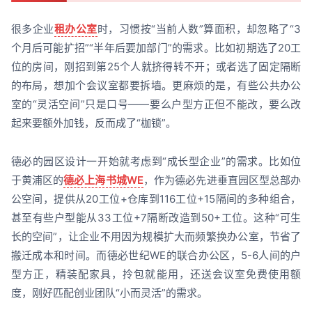
很多企业
租办公室
时，习惯按“当前人数”算面积，却忽略了“3
个月后可能扩招”“半年后要加部门”的需求。比如初期选了20工
位的房间，刚招到第25个人就挤得转不开；或者选了固定隔断
的布局，想加个会议室都要拆墙。更麻烦的是，有些公共办公
室的“灵活空间”只是口号——要么户型方正但不能改，要么改
起来要额外加钱，反而成了“枷锁”。
德必的园区设计一开始就考虑到“成长型企业”的需求。比如位
于黄浦区的
德必上海书城WE
，作为德必先进垂直园区型总部办
公空间，提供从20工位+仓库到116工位+15隔间的多种组合，
甚至有些户型能从33工位+7隔断改造到50+工位。这种“可生
长的空间”，让企业不用因为规模扩大而频繁换办公室，节省了
搬迁成本和时间。而德必世纪WE的联合办公区，5-6人间的户
型方正，精装配家具，拎包就能用，还送会议室免费使用额
度，刚好匹配创业团队“小而灵活”的需求。