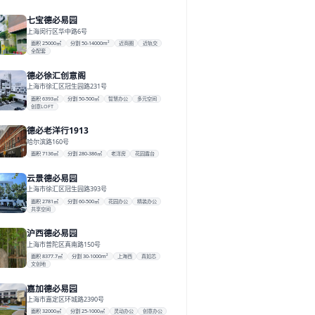
七宝德必易园
上海闵行区华中路6号
面积 25000㎡
分割 50-14000m²
近商圈
近轨交
全配套
德必徐汇创意阁
上海市徐汇区冠生园路231号
面积 6393㎡
分割 50-500㎡
智慧办公
多元空间
创意LOFT
德必老洋行1913
哈尔滨路160号
面积 7136㎡
分割 280-386㎡
老洋房
花园露台
云景德必易园
上海市徐汇区冠生园路393号
面积 2781㎡
分割 60-500㎡
花园办公
精装办公
共享空间
沪西德必易园
上海市普陀区真南路150号
面积 8377.7㎡
分割 30-1000m²
上海西
真如芯
文创地
嘉加德必易园
上海市嘉定区环城路2390号
面积 32000㎡
分割 25-1000㎡
灵动办公
创意办公