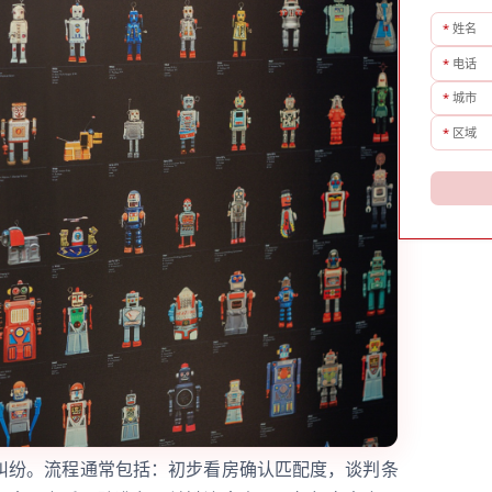
*
姓名
*
电话
*
城市
*
区域
纠纷。流程通常包括：初步看房确认匹配度，谈判条