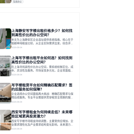
生态办公
上海静安写字楼出租价格多少？如何找
到高性价比的办公空间？
本文为上海静安区企业选址提供系统指南。核心在于
超越单纯租金比较，从企业实际需求出发，综合评估
交通、硬件、空间弹性、配套服务及产业生态等多维
2026-08-04
度价值，以实现成本与功能的挺好组合。文章提出打
破固定工位思维，采用精装灵活空间与共享配套以提
上海写字楼出租平台如何选？如何找到
升性价比，并通过不同规模企业的实际案例加以说
明。之后指出，专业运营服务商提供的稳定环境、社
高性价比的办公空间？
群活动与产业集聚等增值服务，是很大化空间价值、
在上海寻找高性价比办公空间，需系统权衡区位、成
助力企业成长的关键。对于许多在
本、灵活性及服务。市场呈现多元化，企业常面临租
赁流程复杂、隐性成本高等挑战。选择平台时，应评
2026-08-04
估其专业性、产品多样性与服务完整性。以德必为
例，其提供从空间到生态的解决方案，通过特色园
写字楼租赁平台如何精确匹配需求？签
区、灵活产品和丰富配套，满足不同企业需求。企业
应明确自身需求，实地考察，选择能支持长期发展、
约后服务如何保障？
提升竞争力的办公空间。在上海寻找合适的办公空
企业选择办公空间面临两大挑战：精确匹配需求与保
间，对于企业行政负责人、中小企业主
障后续服务。专业平台需提供贯穿租赁全周期的服
务，将企业从非核心事务中解放。精确匹配需结合企
2026-08-04
业规模、属性及文化需求，从基础筛选到深度对接；
签约后则需构建覆盖硬件运维、共享配套及专业物业
西安写字楼租金为何持续走低？未来哪
的全周期保障体系。德必集团通过标准化服务与个性
化运营结合，以全国布局和产业生态圈为企业提供稳
些区域更具投资潜力？
定支持，体现了从信息撮合到深度服务的能力转变。
西安写字楼市场租金持续调整，主要受供应增加、企
在为企业寻找办公空间的过程中，
业需求理性化及产业需求结构变化影响。未来潜力区
域集中在产业集聚、交利及城市更新地带，如高新区
2026-08-04
和国际港务区。企业选址更注重综合成本、灵活性与