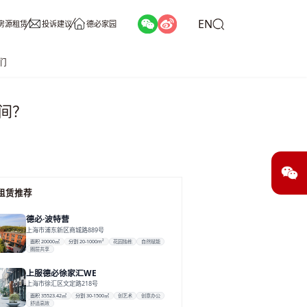
EN
房源租赁
投诉建议
德必家园
们
间？
租赁推荐
德必·波特营
上海市浦东新区商城路889号
面积 20000㎡
分割 20-1000m²
花园独栋
自然赋能
圈层共享
上服德必徐家汇WE
上海市徐汇区文定路218号
面积 35523.42㎡
分割 30-1500㎡
创艺术
创意办公
舒适高效