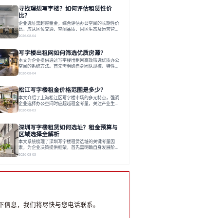
员工体验，倾向于提供全包式服务的办公空间。专业
寻找理想写字楼？如何评估租赁性价
运营方通过空间优化与社群服务，助力企业成长，推
动市场向多元化、高性价比方向发展。近年来，西安
比？
写字楼市场呈现出租金持续调整的态势，这一现象引
企业选址需超越租金，综合评估办公空间的长期性价
发了的广泛关注。作为西部重要
比。应从区位交通、空间品质、园区生态及运营管理
四个核心维度权衡财务支出与长期价值回报。理想的
2026-08-04
办公地点应能融合企业文化，通过优质环境、配套服
务及社群资源赋能业务增长，实现成本与价值的平
写字楼出租网如何筛选优质房源？
衡。对于许多正在成长或寻求稳定发展的企业而言，
寻找一处合适的办公空间是一项至关重要的决策。这
本文为企业提供通过写字楼出租网高效筛选优质办公
不仅关系到团队的日常工作效率与协作氛围，更直接
空间的系统方法。首先需明确自身团队规模、特性、
影响着企业的品牌形象、运营成本
预算等核心需求。线上筛选时，应深入解读房源参
2026-08-04
数、费用构成、配套服务及运营细节，并重视园区产
业生态与交通区位价值。同时，需考察运营方的品牌
松江写字楼租金价格范围是多少？
背景与持续服务能力。完成线上初选后，必须进行线
下实地验证，核对空间实景、测试设施、感受园区氛
本文介绍了上海松江区写字楼市场的多元特点，强调
围并确认合同条款，从而做出精确决策。在数字化时
企业选择办公空间时应超越租金考量，关注产业生态
代，写字楼出租网已成为企业寻找
与综合服务。文章分析了市场概况、影响空间价值的
2026-08-03
因素，并指出现代企业更需能促进发展的平台型空
间。之后，以德必集团为例，说明运营方如何通过构
深圳写字楼租赁如何选址？租金预算与
建服务生态助力企业成长，建议企业系统评估需求与
长期价值，选择匹配的发展载体。对于许多寻求在上
区域选择全解析
海松江区设立或扩展办公空间的企业而言，了解该区
本文系统梳理了深圳写字楼租赁选址的关键考量因
域的写字楼市场概况是决策的首先
素，为企业决策提供框架。首先需明确自身发展阶
段、团队规模和文化特质等核心需求。深圳多中心商
2026-08-03
务区各具特色：福田CBD高端成熟，南山科技园创新
活力强，前海具政策优势。除传统写字楼外，创意产
业园注重生态与社群，适合文创、科技类企业。评估
具体空间时，应关注布局实用性、配套设施及绿色环
境。谈判签约需审慎处理租期、费用等合同条款。选
址是综合性战略决策，旨在让办公
下信息，我们将尽快与您电话联系。