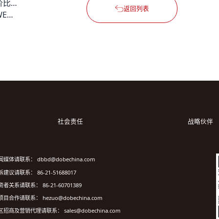
写字楼招租如何快速找到性价比高的办公空间？
返回列表
寻找办公室出租？德必世纪WE仅2025元/工位起，一价全含！
社会责任
战略伙伴
闻媒体请联系： dbbd@dobechina.com
建议请联系： 86-21-51688017
资者关系请联系： 86-21-60701389
项目合作请联系： hezuo@dobechina.com
区招商及营销代理请联系： sales@dobechina.com