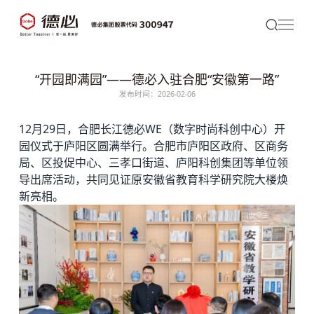
“开园即满园”——德必入驻合肥“安徽第一路”
发布时间：2026-02-06
12月29日，合肥长江
德必
WE（数字时尚科创中心）开
园仪式于庐阳区圆满举行。合肥市庐阳区政府、区商务
局、区投促中心、三孝口街道、庐阳科创集团等单位领
导出席活动，共同见证原安徽省教育科学研究院大楼焕
新亮相。