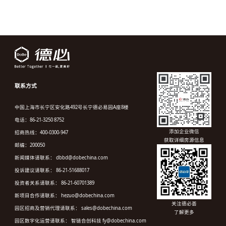
联系方式
中国上海市长宁区安化路492号长宁德必易园A座8楼
电话：86-21-3250 8752
添加企业微信
招商热线：400-0300-947
获取详细房源信息
邮编：200050
新闻媒体请联系： dbbd@dobechina.com
投诉建议请联系： 86-21-51688017
投资者关系请联系： 86-21-60701389
新项目合作请联系： hezuo@dobechina.com
关注德必荟
园区招商及营销代理请联系： sales@dobechina.com
了解更多
园区数字化运营请联系： 智链合创科技 fy@dobechina.com