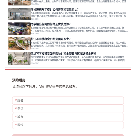
区域集中在产业集聚、交利及城市更新地带，如高新区和国际港务区。企业选址更注重综合成本、灵活
性与员工体验，倾向于提供全包式服务的办公空间。专业运营方通过空间优化与社群服务，助力企业成
2026-08-04
长，推动市场向多元化、高性价比方向发展。近年来，西安写字楼市场呈现出租金持续调整的态势，这
寻找理想写字楼？如何评估租赁性价比？
一现象引发了的广泛关注。作为西部重要
企业选址需超越租金，综合评估办公空间的长期性价比。应从区位交通、空间品质、园区生态及运营管
理四个核心维度权衡财务支出与长期价值回报。理想的办公地点应能融合企业文化，通过优质环境、配
套服务及社群资源赋能业务增长，实现成本与价值的平衡。对于许多正在成长或寻求稳定发展的企业而
2026-08-04
言，寻找一处合适的办公空间是一项至关重要的决策。这不仅关系到团队的日常工作效率与协作氛围，
写字楼出租网如何筛选优质房源？
更直接影响着企业的品牌形象、运营成本
本文为企业提供通过写字楼出租网高效筛选优质办公空间的系统方法。首先需明确自身团队规模、特
性、预算等核心需求。线上筛选时，应深入解读房源参数、费用构成、配套服务及运营细节，并重视园
区产业生态与交通区位价值。同时，需考察运营方的品牌背景与持续服务能力。完成线上初选后，必须
2026-08-04
进行线下实地验证，核对空间实景、测试设施、感受园区氛围并确认合同条款，从而做出精确决策。在
松江写字楼租金价格范围是多少？
数字化时代，写字楼出租网已成为企业寻找
本文介绍了上海松江区写字楼市场的多元特点，强调企业选择办公空间时应超越租金考量，关注产业生
态与综合服务。文章分析了市场概况、影响空间价值的因素，并指出现代企业更需能促进发展的平台型
空间。之后，以德必集团为例，说明运营方如何通过构建服务生态助力企业成长，建议企业系统评估需
2026-08-03
求与长期价值，选择匹配的发展载体。对于许多寻求在上海松江区设立或扩展办公空间的企业而言，了
深圳写字楼租赁如何选址？租金预算与区域选择全解析
解该区域的写字楼市场概况是决策的首先
本文系统梳理了深圳写字楼租赁选址的关键考量因素，为企业决策提供框架。首先需明确自身发展阶
段、团队规模和文化特质等核心需求。深圳多中心商务区各具特色：福田CBD高端成熟，南山科技园创
新活力强，前海具政策优势。除传统写字楼外，创意产业园注重生态与社群，适合文创、科技类企业。
2026-08-03
评估具体空间时，应关注布局实用性、配套设施及绿色环境。谈判签约需审慎处理租期、费用等合同条
款。选址是综合性战略决策，旨在让办公
预约看房
请填写以下信息，我们将尽快与您电话联系。
*
姓名
*
电话
*
城市
*
区域