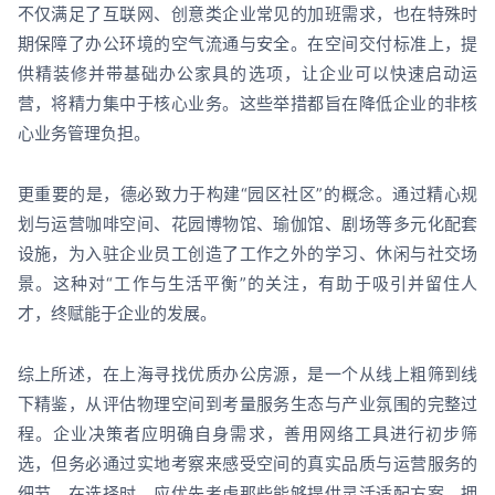
不仅满足了互联网、创意类企业常见的加班需求，也在特殊时
期保障了办公环境的空气流通与安全。在空间交付标准上，提
供精装修并带基础办公家具的选项，让企业可以快速启动运
营，将精力集中于核心业务。这些举措都旨在降低企业的非核
心业务管理负担。
更重要的是，德必致力于构建“园区社区”的概念。通过精心规
划与运营咖啡空间、花园博物馆、瑜伽馆、剧场等多元化配套
设施，为入驻企业员工创造了工作之外的学习、休闲与社交场
景。这种对“工作与生活平衡”的关注，有助于吸引并留住人
才，终赋能于企业的发展。
综上所述，在上海寻找优质办公房源，是一个从线上粗筛到线
下精鉴，从评估物理空间到考量服务生态与产业氛围的完整过
程。企业决策者应明确自身需求，善用网络工具进行初步筛
选，但务必通过实地考察来感受空间的真实品质与运营服务的
细节。在选择时，应优先考虑那些能够提供灵活适配方案、拥