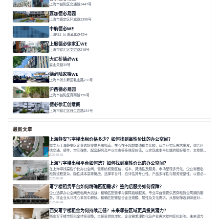
上海市普陀区交通路2447号
面积 7112.67㎡
分割 50-800m²
高性价比
中环内
近轨交
嘉加德必易园
上海市嘉定区环城路2390号
面积 32000㎡
分割 25-1000㎡
灵动办公
创意办公
生态办公
中航德必WE
上海徐汇区漕溪北路45号
面积 15000㎡
分割 90~1100㎡
徐家汇C位
地铁上盖
豪华露台
上服德必徐家汇WE
上海市徐汇区文定路218号
面积 35523.42㎡
分割 30-1500㎡
创艺术
创意办公
舒适高效
大虹桥德必WE
娄山关路35号
面积 14976.8㎡
分割 100-1798.54m²
智慧办公
共享空间
花园露台
德必陆家嘴WE
上海市浦东新区乳山路233号
面积 7000㎡
分割 30-1000m²
智慧办公
森林里
沪西德必易园
上海市普陀区真南路150号
面积 8377.7㎡
分割 30-1000m²
上海西
真如芯
文创地
德必徐汇创意阁
上海市徐汇区冠生园路231号
面积 6393㎡
分割 50-500㎡
智慧办公
多元空间
创意LOFT
最新文章
上海静安写字楼出租价格多少？如何找到高性价比的办公空间？
本文为上海静安区企业选址提供系统指南。核心在于超越单纯租金比较，从企业实际需求出发，综合评
估交通、硬件、空间弹性、配套服务及产业生态等多维度价值，以实现成本与功能的挺好组合。文章提
出打破固定工位思维，采用精装灵活空间与共享配套以提升性价比，并通过不同规模企业的实际案例加
2026-08-04
以说明。之后指出，专业运营服务商提供的稳定环境、社群活动与产业集聚等增值服务，是很大化空间
上海写字楼出租平台如何选？如何找到高性价比的办公空间？
价值、助力企业成长的关键。对于许多在
在上海寻找高性价比办公空间，需系统权衡区位、成本、灵活性及服务。市场呈现多元化，企业常面临
租赁流程复杂、隐性成本高等挑战。选择平台时，应评估其专业性、产品多样性与服务完整性。以德必
为例，其提供从空间到生态的解决方案，通过特色园区、灵活产品和丰富配套，满足不同企业需求。企
2026-08-04
业应明确自身需求，实地考察，选择能支持长期发展、提升竞争力的办公空间。在上海寻找合适的办公
写字楼租赁平台如何精确匹配需求？签约后服务如何保障？
空间，对于企业行政负责人、中小企业主
企业选择办公空间面临两大挑战：精确匹配需求与保障后续服务。专业平台需提供贯穿租赁全周期的服
务，将企业从非核心事务中解放。精确匹配需结合企业规模、属性及文化需求，从基础筛选到深度对
接；签约后则需构建覆盖硬件运维、共享配套及专业物业的全周期保障体系。德必集团通过标准化服务
2026-08-04
与个性化运营结合，以全国布局和产业生态圈为企业提供稳定支持，体现了从信息撮合到深度服务的能
西安写字楼租金为何持续走低？未来哪些区域更具投资潜力？
力转变。在为企业寻找办公空间的过程中，
西安写字楼市场租金持续调整，主要受供应增加、企业需求理性化及产业需求结构变化影响。未来潜力