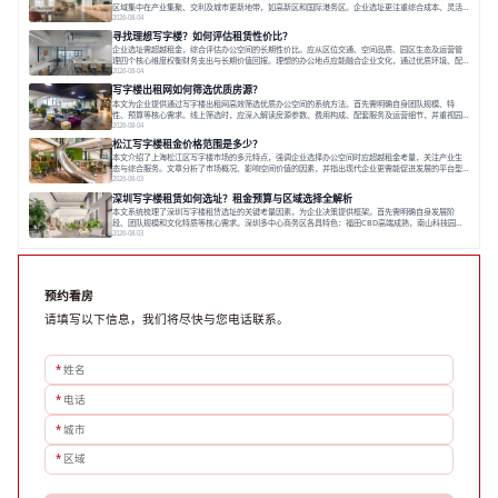
区域集中在产业集聚、交利及城市更新地带，如高新区和国际港务区。企业选址更注重综合成本、灵活
性与员工体验，倾向于提供全包式服务的办公空间。专业运营方通过空间优化与社群服务，助力企业成
2026-08-04
长，推动市场向多元化、高性价比方向发展。近年来，西安写字楼市场呈现出租金持续调整的态势，这
寻找理想写字楼？如何评估租赁性价比？
一现象引发了的广泛关注。作为西部重要
企业选址需超越租金，综合评估办公空间的长期性价比。应从区位交通、空间品质、园区生态及运营管
理四个核心维度权衡财务支出与长期价值回报。理想的办公地点应能融合企业文化，通过优质环境、配
套服务及社群资源赋能业务增长，实现成本与价值的平衡。对于许多正在成长或寻求稳定发展的企业而
2026-08-04
言，寻找一处合适的办公空间是一项至关重要的决策。这不仅关系到团队的日常工作效率与协作氛围，
写字楼出租网如何筛选优质房源？
更直接影响着企业的品牌形象、运营成本
本文为企业提供通过写字楼出租网高效筛选优质办公空间的系统方法。首先需明确自身团队规模、特
性、预算等核心需求。线上筛选时，应深入解读房源参数、费用构成、配套服务及运营细节，并重视园
区产业生态与交通区位价值。同时，需考察运营方的品牌背景与持续服务能力。完成线上初选后，必须
2026-08-04
进行线下实地验证，核对空间实景、测试设施、感受园区氛围并确认合同条款，从而做出精确决策。在
松江写字楼租金价格范围是多少？
数字化时代，写字楼出租网已成为企业寻找
本文介绍了上海松江区写字楼市场的多元特点，强调企业选择办公空间时应超越租金考量，关注产业生
态与综合服务。文章分析了市场概况、影响空间价值的因素，并指出现代企业更需能促进发展的平台型
空间。之后，以德必集团为例，说明运营方如何通过构建服务生态助力企业成长，建议企业系统评估需
2026-08-03
求与长期价值，选择匹配的发展载体。对于许多寻求在上海松江区设立或扩展办公空间的企业而言，了
深圳写字楼租赁如何选址？租金预算与区域选择全解析
解该区域的写字楼市场概况是决策的首先
本文系统梳理了深圳写字楼租赁选址的关键考量因素，为企业决策提供框架。首先需明确自身发展阶
段、团队规模和文化特质等核心需求。深圳多中心商务区各具特色：福田CBD高端成熟，南山科技园创
新活力强，前海具政策优势。除传统写字楼外，创意产业园注重生态与社群，适合文创、科技类企业。
2026-08-03
评估具体空间时，应关注布局实用性、配套设施及绿色环境。谈判签约需审慎处理租期、费用等合同条
款。选址是综合性战略决策，旨在让办公
预约看房
请填写以下信息，我们将尽快与您电话联系。
*
姓名
*
电话
*
城市
*
区域