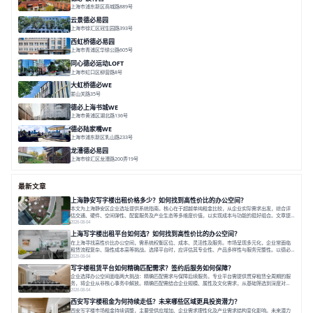
上海市浦东新区商城路889号
面积 20000㎡
分割 20-1000m²
花园独栋
自然赋能
圈层共享
云景德必易园
上海市徐汇区冠生园路393号
面积 2781㎡
分割 60-500㎡
花园办公
精装办公
共享空间
西虹桥德必易园
上海市青浦区华徐公路605号
面积 36000㎡
分割 40-2400m²
花园办公
西虹桥
配套齐全
同心德必运动LOFT
上海市虹口区柳营路8号
面积 20000㎡
分割 20-2000㎡
历史感
数字化
文体商旅一体
大虹桥德必WE
娄山关路35号
面积 14976.8㎡
分割 100-1798.54m²
智慧办公
共享空间
花园露台
德必上海书城WE
上海市黄浦区湖北路136号
面积 26678.65㎡
分割 50-1400m²
大师设计
潮流文创
垂直园区
德必陆家嘴WE
上海市浦东新区乳山路233号
面积 7000㎡
分割 30-1000m²
智慧办公
森林里
龙漕德必易园
上海市徐汇区龙漕路200弄19号
面积 2352㎡
分割 60-500㎡
地铁为邻
独栋办公
园林风
最新文章
上海静安写字楼出租价格多少？如何找到高性价比的办公空间？
本文为上海静安区企业选址提供系统指南。核心在于超越单纯租金比较，从企业实际需求出发，综合评
估交通、硬件、空间弹性、配套服务及产业生态等多维度价值，以实现成本与功能的挺好组合。文章提
出打破固定工位思维，采用精装灵活空间与共享配套以提升性价比，并通过不同规模企业的实际案例加
2026-08-04
以说明。之后指出，专业运营服务商提供的稳定环境、社群活动与产业集聚等增值服务，是很大化空间
上海写字楼出租平台如何选？如何找到高性价比的办公空间？
价值、助力企业成长的关键。对于许多在
在上海寻找高性价比办公空间，需系统权衡区位、成本、灵活性及服务。市场呈现多元化，企业常面临
租赁流程复杂、隐性成本高等挑战。选择平台时，应评估其专业性、产品多样性与服务完整性。以德必
为例，其提供从空间到生态的解决方案，通过特色园区、灵活产品和丰富配套，满足不同企业需求。企
2026-08-04
业应明确自身需求，实地考察，选择能支持长期发展、提升竞争力的办公空间。在上海寻找合适的办公
写字楼租赁平台如何精确匹配需求？签约后服务如何保障？
空间，对于企业行政负责人、中小企业主
企业选择办公空间面临两大挑战：精确匹配需求与保障后续服务。专业平台需提供贯穿租赁全周期的服
务，将企业从非核心事务中解放。精确匹配需结合企业规模、属性及文化需求，从基础筛选到深度对
接；签约后则需构建覆盖硬件运维、共享配套及专业物业的全周期保障体系。德必集团通过标准化服务
2026-08-04
与个性化运营结合，以全国布局和产业生态圈为企业提供稳定支持，体现了从信息撮合到深度服务的能
西安写字楼租金为何持续走低？未来哪些区域更具投资潜力？
力转变。在为企业寻找办公空间的过程中，
西安写字楼市场租金持续调整，主要受供应增加、企业需求理性化及产业需求结构变化影响。未来潜力