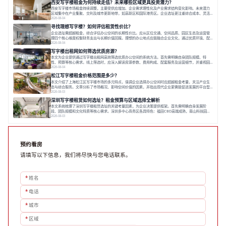
西安写字楼租金为何持续走低？未来哪些区域更具投资潜力？
力转变。在为企业寻找办公空间的过程中，
西安写字楼市场租金持续调整，主要受供应增加、企业需求理性化及产业需求结构变化影响。未来潜力
区域集中在产业集聚、交利及城市更新地带，如高新区和国际港务区。企业选址更注重综合成本、灵活
性与员工体验，倾向于提供全包式服务的办公空间。专业运营方通过空间优化与社群服务，助力企业成
2026-08-04
长，推动市场向多元化、高性价比方向发展。近年来，西安写字楼市场呈现出租金持续调整的态势，这
寻找理想写字楼？如何评估租赁性价比？
一现象引发了的广泛关注。作为西部重要
企业选址需超越租金，综合评估办公空间的长期性价比。应从区位交通、空间品质、园区生态及运营管
理四个核心维度权衡财务支出与长期价值回报。理想的办公地点应能融合企业文化，通过优质环境、配
套服务及社群资源赋能业务增长，实现成本与价值的平衡。对于许多正在成长或寻求稳定发展的企业而
2026-08-04
言，寻找一处合适的办公空间是一项至关重要的决策。这不仅关系到团队的日常工作效率与协作氛围，
写字楼出租网如何筛选优质房源？
更直接影响着企业的品牌形象、运营成本
本文为企业提供通过写字楼出租网高效筛选优质办公空间的系统方法。首先需明确自身团队规模、特
性、预算等核心需求。线上筛选时，应深入解读房源参数、费用构成、配套服务及运营细节，并重视园
区产业生态与交通区位价值。同时，需考察运营方的品牌背景与持续服务能力。完成线上初选后，必须
2026-08-04
进行线下实地验证，核对空间实景、测试设施、感受园区氛围并确认合同条款，从而做出精确决策。在
松江写字楼租金价格范围是多少？
数字化时代，写字楼出租网已成为企业寻找
本文介绍了上海松江区写字楼市场的多元特点，强调企业选择办公空间时应超越租金考量，关注产业生
态与综合服务。文章分析了市场概况、影响空间价值的因素，并指出现代企业更需能促进发展的平台型
空间。之后，以德必集团为例，说明运营方如何通过构建服务生态助力企业成长，建议企业系统评估需
2026-08-03
求与长期价值，选择匹配的发展载体。对于许多寻求在上海松江区设立或扩展办公空间的企业而言，了
深圳写字楼租赁如何选址？租金预算与区域选择全解析
解该区域的写字楼市场概况是决策的首先
本文系统梳理了深圳写字楼租赁选址的关键考量因素，为企业决策提供框架。首先需明确自身发展阶
段、团队规模和文化特质等核心需求。深圳多中心商务区各具特色：福田CBD高端成熟，南山科技园创
新活力强，前海具政策优势。除传统写字楼外，创意产业园注重生态与社群，适合文创、科技类企业。
2026-08-03
评估具体空间时，应关注布局实用性、配套设施及绿色环境。谈判签约需审慎处理租期、费用等合同条
款。选址是综合性战略决策，旨在让办公
预约看房
请填写以下信息，我们将尽快与您电话联系。
*
姓名
*
电话
*
城市
*
区域