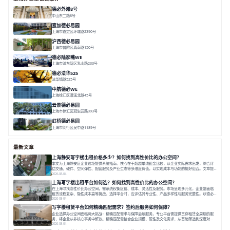
德必外滩8号
中山东二路8号
面积 6602㎡
分割 150/200m²
外滩沿岸
文化
嘉加德必易园
上海市嘉定区环城路2390号
面积 32000㎡
分割 25-1000㎡
灵动办公
创意办公
生态办公
沪西德必易园
上海市普陀区真南路150号
面积 8377.7㎡
分割 30-1000m²
上海西
真如芯
文创地
德必陆家嘴WE
上海市浦东新区乳山路233号
面积 7000㎡
分割 30-1000m²
智慧办公
森林里
德必法华525
法华镇路525号
面积 5428.17㎡
分割 60-800m²
文化
数字化
专业性
中航德必WE
上海徐汇区漕溪北路45号
面积 15000㎡
分割 90~1100㎡
徐家汇C位
地铁上盖
豪华露台
云景德必易园
上海市徐汇区冠生园路393号
面积 2781㎡
分割 60-500㎡
花园办公
精装办公
共享空间
虹桥德必易园
上海市闵行区吴中路1189号
面积 24997.91㎡
分割 47-1000m²
高性价比
近商圈
精装办公
最新文章
上海静安写字楼出租价格多少？如何找到高性价比的办公空间？
本文为上海静安区企业选址提供系统指南。核心在于超越单纯租金比较，从企业实际需求出发，综合评
估交通、硬件、空间弹性、配套服务及产业生态等多维度价值，以实现成本与功能的挺好组合。文章提
出打破固定工位思维，采用精装灵活空间与共享配套以提升性价比，并通过不同规模企业的实际案例加
2026-08-04
以说明。之后指出，专业运营服务商提供的稳定环境、社群活动与产业集聚等增值服务，是很大化空间
上海写字楼出租平台如何选？如何找到高性价比的办公空间？
价值、助力企业成长的关键。对于许多在
在上海寻找高性价比办公空间，需系统权衡区位、成本、灵活性及服务。市场呈现多元化，企业常面临
租赁流程复杂、隐性成本高等挑战。选择平台时，应评估其专业性、产品多样性与服务完整性。以德必
为例，其提供从空间到生态的解决方案，通过特色园区、灵活产品和丰富配套，满足不同企业需求。企
2026-08-04
业应明确自身需求，实地考察，选择能支持长期发展、提升竞争力的办公空间。在上海寻找合适的办公
写字楼租赁平台如何精确匹配需求？签约后服务如何保障？
空间，对于企业行政负责人、中小企业主
企业选择办公空间面临两大挑战：精确匹配需求与保障后续服务。专业平台需提供贯穿租赁全周期的服
务，将企业从非核心事务中解放。精确匹配需结合企业规模、属性及文化需求，从基础筛选到深度对
接；签约后则需构建覆盖硬件运维、共享配套及专业物业的全周期保障体系。德必集团通过标准化服务
2026-08-04
与个性化运营结合，以全国布局和产业生态圈为企业提供稳定支持，体现了从信息撮合到深度服务的能